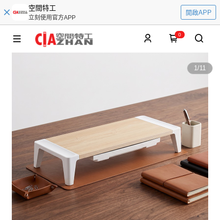
空間特工
開啟APP
立刻使用官方APP
0
1
/
11