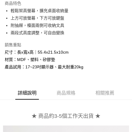
商品特色
6 期 0 利率 每期
NT$149
21家銀行
合作金庫商業銀行
第一商業銀行
輕鬆架高螢幕，擴充桌面收納量
華南商業銀行
彰化商業銀行
合作金庫商業銀行
第一商業銀行
LINE Pay
上方可放螢幕，下方可放鍵盤
上海商業儲蓄銀行
台北富邦商業銀行
華南商業銀行
彰化商業銀行
國泰世華商業銀行
兆豐國際商業銀行
附抽屜，檯面兩側可收納文具
Apple Pay
上海商業儲蓄銀行
台北富邦商業銀行
臺灣中小企業銀行
台中商業銀行
兩段式高度調整，可自由變換
國泰世華商業銀行
兆豐國際商業銀行
匯豐（台灣）商業銀行
華泰商業銀行
悠遊付
臺灣中小企業銀行
台中商業銀行
聯邦商業銀行
遠東國際商業銀行
銷售重點
匯豐（台灣）商業銀行
華泰商業銀行
Google Pay
元大商業銀行
永豐商業銀行
尺寸：長x寬x高｜55.4x21.5x10cm
聯邦商業銀行
遠東國際商業銀行
玉山商業銀行
星展（台灣）商業銀行
元大商業銀行
永豐商業銀行
材質：MDF、塑料、矽膠墊
全盈+PAY
台新國際商業銀行
中國信託商業銀行
玉山商業銀行
星展（台灣）商業銀行
產品試用：17~23吋顯示器、最大耐重20kg
台灣樂天信用卡公司
台新國際商業銀行
中國信託商業銀行
大哥付你分期
台灣樂天信用卡公司
相關說明
【大哥付你分期使用說明】
AFTEE先享後付
1.本服務由台灣大哥大提供，台灣大哥大用戶可立即使用無須另外申請。
詳細說明
商品規格
相關推薦
2.付款方式選擇「大哥付你分期」，訂單成立後會自動跳轉到大哥付的交易
相關說明
流程，驗證手機門號後，選擇欲分期的期數、繳款截止日，確認付款後即完
【關於「AFTEE先享後付」】
成交易。
AFTEE先享後付是「在收到商品之後才付款」的支付方式。 讓您購物簡單
運送方式
3.實際核准額度、可分期數及費用金額請依後續交易確認頁面所載為準。
便利好安心！
★ 商品約3-5個工作天出貨 ★
4.訂單成立30分鐘內，如未前往確認交易或遇審核未通過，訂單將自動取
１．簡單：不需註冊會員、不需綁卡、不需儲值。
宅配/貨運（特殊地區下單前請先確認運費是否需加價）
消。如遇「轉專審核」未通過狀況，表示未達大哥付你分期系統評分，恕無
２．便利：只要手機號碼，簡訊認證，即可結帳。
法說明評估內容。
每筆NT$130，滿NT$699(含以上)免運費
３．安心：先確認商品／服務後，再付款。