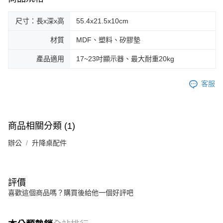
尺寸：長x深x高
55.4x21.5x10cm
材質
MDF、塑料、矽膠墊
產品適用
17~23吋顯示器、最大耐重20kg
客服
商品相關分類 (1)
辦公
升降桌配件
評價
喜歡這個商品嗎？購買後給他一個好評吧