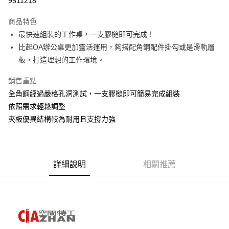
9511218
3 期 0 利率 每期
NT$700
21家銀行
商品特色
6 期 0 利率 每期
NT$350
21家銀行
合作金庫商業銀行
第一商業銀行
最快速組裝的工作桌，一支膠槌即可完成！
華南商業銀行
彰化商業銀行
合作金庫商業銀行
第一商業銀行
LINE Pay
比起OA辦公桌更加靈活運用，夠搭配角鋼配件掛勾或是滑軌層
上海商業儲蓄銀行
台北富邦商業銀行
華南商業銀行
彰化商業銀行
國泰世華商業銀行
兆豐國際商業銀行
板，打造理想的工作環境。
Apple Pay
上海商業儲蓄銀行
台北富邦商業銀行
臺灣中小企業銀行
台中商業銀行
國泰世華商業銀行
兆豐國際商業銀行
銷售重點
匯豐（台灣）商業銀行
華泰商業銀行
悠遊付
臺灣中小企業銀行
台中商業銀行
聯邦商業銀行
遠東國際商業銀行
全角鋼經過嚴格孔洞測試，一支膠槌即可簡易完成組裝
匯豐（台灣）商業銀行
華泰商業銀行
Google Pay
元大商業銀行
永豐商業銀行
依照需求輕鬆調整
聯邦商業銀行
遠東國際商業銀行
玉山商業銀行
星展（台灣）商業銀行
元大商業銀行
永豐商業銀行
夾板優異結構較為耐用且支撐力強
全盈+PAY
台新國際商業銀行
中國信託商業銀行
玉山商業銀行
星展（台灣）商業銀行
台灣樂天信用卡公司
台新國際商業銀行
中國信託商業銀行
大哥付你分期
台灣樂天信用卡公司
相關說明
【大哥付你分期使用說明】
詳細說明
相關推薦
AFTEE先享後付
1.本服務由台灣大哥大提供，台灣大哥大用戶可立即使用無須另外申請。
2.付款方式選擇「大哥付你分期」，訂單成立後會自動跳轉到大哥付的交易
相關說明
流程，驗證手機門號後，選擇欲分期的期數、繳款截止日，確認付款後即完
【關於「AFTEE先享後付」】
成交易。
AFTEE先享後付是「在收到商品之後才付款」的支付方式。 讓您購物簡單
運送方式
3.實際核准額度、可分期數及費用金額請依後續交易確認頁面所載為準。
便利好安心！
4.訂單成立30分鐘內，如未前往確認交易或遇審核未通過，訂單將自動取
１．簡單：不需註冊會員、不需綁卡、不需儲值。
宅配/貨運（特殊地區下單前請先確認運費是否需加價）
消。如遇「轉專審核」未通過狀況，表示未達大哥付你分期系統評分，恕無