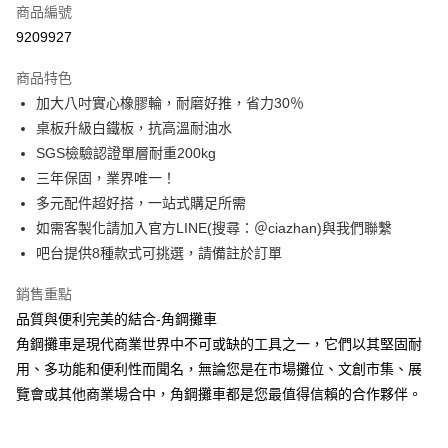
商品編號
信用卡分期付款
9209927
3 期 0 利率 每期
NT$4,536
21家銀行
商品特色
6 期 0 利率 每期
NT$2,268
21家銀行
合作金庫商業銀行
第一商業銀行
加大八吋實心橡膠輪，耐磨好推，省力30％
華南商業銀行
彰化商業銀行
合作金庫商業銀行
第一商業銀行
LINE Pay
桌板升級白鐵板，抗高溫耐油水
上海商業儲蓄銀行
台北富邦商業銀行
華南商業銀行
彰化商業銀行
國泰世華商業銀行
兆豐國際商業銀行
SGS檢驗認證單層耐重200kg
Apple Pay
上海商業儲蓄銀行
台北富邦商業銀行
臺灣中小企業銀行
台中商業銀行
三年保固，業界唯一！
國泰世華商業銀行
兆豐國際商業銀行
匯豐（台灣）商業銀行
華泰商業銀行
悠遊付
臺灣中小企業銀行
台中商業銀行
多元配件超好搭，一站式購足所需
聯邦商業銀行
遠東國際商業銀行
匯豐（台灣）商業銀行
華泰商業銀行
如需客製化請加入官方LINE(搜尋：＠ciazhan)與我們聯繫
Google Pay
元大商業銀行
永豐商業銀行
聯邦商業銀行
遠東國際商業銀行
吧台提供8種款式可挑選，請備註於訂單
玉山商業銀行
星展（台灣）商業銀行
元大商業銀行
永豐商業銀行
全盈+PAY
台新國際商業銀行
中國信託商業銀行
玉山商業銀行
星展（台灣）商業銀行
銷售重點
台灣樂天信用卡公司
台新國際商業銀行
中國信託商業銀行
大哥付你分期
品質與便利完美的結合-角鋼攤車
台灣樂天信用卡公司
相關說明
角鋼攤車是現代商業世界中不可或缺的工具之一，它們以其堅固耐
【大哥付你分期使用說明】
用、多功能和便利性而聞名，無論您是在市場攤位、文創市集、展
AFTEE先享後付
1.本服務由台灣大哥大提供，台灣大哥大用戶可立即使用無須另外申請。
2.付款方式選擇「大哥付你分期」，訂單成立後會自動跳轉到大哥付的交易
覽會或其他商業場合中，角鋼攤車都是您最值得信賴的合作夥伴。
相關說明
流程，驗證手機門號後，選擇欲分期的期數、繳款截止日，確認付款後即完
【關於「AFTEE先享後付」】
成交易。
AFTEE先享後付是「在收到商品之後才付款」的支付方式。 讓您購物簡單
運送方式
3.實際核准額度、可分期數及費用金額請依後續交易確認頁面所載為準。