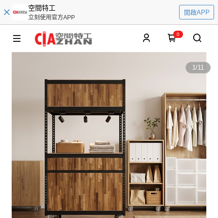
空間特工
開啟APP
立刻使用官方APP
0
1
/
11