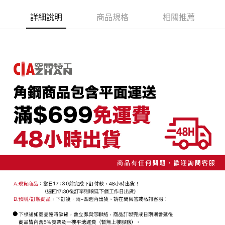
便利好安心！
4.訂單成立30分鐘內，如未前往確認交易或遇審核未通過，訂單將自動取
１．簡單：不需註冊會員、不需綁卡、不需儲值。
宅配/貨運（特殊地區下單前請先確認運費是否需加價）
消。如遇「轉專審核」未通過狀況，表示未達大哥付你分期系統評分，恕無
詳細說明
商品規格
相關推薦
２．便利：只要手機號碼，簡訊認證，即可結帳。
法說明評估內容。
每筆NT$130，滿NT$699(含以上)免運費
３．安心：先確認商品／服務後，再付款。
【繳款方式說明】
1.分期款項不併入電信帳單，「大哥付你分期」於每月結算日後寄送繳費提
【「AFTEE先享後付」結帳流程】
醒簡訊。
１．於結帳方式選擇「AFTEE先享後付」後，將跳轉至「AFTEE先享後付」
2.透過簡訊連結打開帳單後，可選擇「超商條碼／台灣大直營門市／銀行轉
結帳頁面，進行簡訊認證並確認金額後，即可完成結帳。
帳／街口支付／iPASS MONEY」等通路繳費。
２．訂單成立數日內，您將收到繳費通知簡訊。
３．收到繳費通知簡訊後14天內，點擊此簡訊中的連結，可透過四大超商／
【注意事項】
ATM／網路銀行／等多元方式進行付款，方視為交易完成。
1.本服務係由「台灣大哥大股份有限公司」（以下簡稱本公司）所提供，讓
※ 請注意：結帳手續完成當下不需立刻繳費，但若您需要取消訂單，請聯絡
用戶於交易時，得透過本服務購買商品或服務，並由商店將買賣／分期付款
購買商品的店家。未經商家同意取消之訂單仍視為有效，需透過AFTEE先享
買賣價金債權讓與本公司後，依約使用本公司帳單繳交帳款。
後付繳納相關費用。
2.基於同意付款使用「大哥付你分期」之契約關係目的，商店將以您的個人
※ 交易是否成功請以「AFTEE先享後付 」之結帳頁面顯示為準，若有關於
資料（包含姓名、電話或地址）提供予台灣大哥大進項蒐集、處理及利用，
是否繳費成功／繳費後需取消欲退款等相關疑問，請聯繫「AFTEE先享後付
由本公司與您本人進行分期帳單所需資料之確認、核對及更正。
客戶支援中心」
https://netprotections.freshdesk.com/support/home
3.完整用戶服務條款，請詳閱以下連結：
https://oppay.tw/userRule
【注意事項】
１．透過由恩沛科技股份有限公司提供之「AFTEE先享後付」服務完成之交
易，需依本服務之必要範圍內提供個人資料，並將交易相關給付款項請求債
權轉讓予恩沛科技股份有限公司。
２．關於個人資料處理事宜，請瀏覽以下網址：
https://aftee.tw/terms/#terms3
３．未成年的使用者請事先徵得法定代理人或監護人之同意方可使用