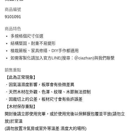
信用卡一次付款
商品編號
信用卡分期付款
9101091
3 期 0 利率 每期
NT$66
21家銀行
商品特色
6 期 0 利率 每期
NT$33
21家銀行
合作金庫商業銀行
第一商業銀行
多規格個尺寸任選
華南商業銀行
彰化商業銀行
合作金庫商業銀行
第一商業銀行
LINE Pay
結構堅固，耐重不易變形
上海商業儲蓄銀行
台北富邦商業銀行
華南商業銀行
彰化商業銀行
國泰世華商業銀行
兆豐國際商業銀行
植栽蕨板、家具修繕、DIY手作都適用
Apple Pay
上海商業儲蓄銀行
台北富邦商業銀行
臺灣中小企業銀行
台中商業銀行
如需客製化請加入官方LINE(搜尋：＠ciazhan)與我們聯繫
國泰世華商業銀行
兆豐國際商業銀行
匯豐（台灣）商業銀行
華泰商業銀行
悠遊付
臺灣中小企業銀行
台中商業銀行
聯邦商業銀行
遠東國際商業銀行
銷售重點
匯豐（台灣）商業銀行
華泰商業銀行
Google Pay
元大商業銀行
永豐商業銀行
【此為正常現象】
聯邦商業銀行
遠東國際商業銀行
玉山商業銀行
星展（台灣）商業銀行
元大商業銀行
永豐商業銀行
．因氣溫濕度影響，板厚會有些微差異
全盈+PAY
台新國際商業銀行
中國信託商業銀行
玉山商業銀行
星展（台灣）商業銀行
．天然木材在外觀、色澤、紋理、木節無法控制
台灣樂天信用卡公司
台新國際商業銀行
中國信託商業銀行
大哥付你分期
．因裁切上的公差，板材尺寸會有些許誤差
台灣樂天信用卡公司
相關說明
【木材保存重點】
【大哥付你分期使用說明】
開封後請立即使用完畢，或於使用完後以保鮮膜包覆並平放(請勿立
AFTEE先享後付
1.本服務由台灣大哥大提供，台灣大哥大用戶可立即使用無須另外申請。
2.付款方式選擇「大哥付你分期」，訂單成立後會自動跳轉到大哥付的交易
放)於室溫
相關說明
流程，驗證手機門號後，選擇欲分期的期數、繳款截止日，確認付款後即完
【關於「AFTEE先享後付」】
(請勿放置冷氣房或室外等溫差.濕度大的場所)
成交易。