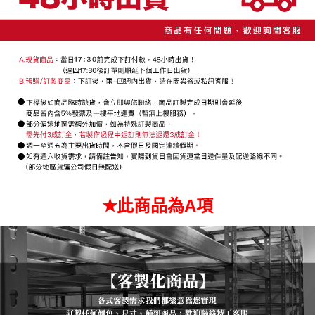
３．未成年的使用者請事先徵得法定代理人或監護人之同意方可使用
「AFTEE先享後付」，若未經同意申辦者引起之損失，本公司不負相關責
任。
４．使用「AFTEE先享後付」時，將依據個別帳號之用戶狀況，依本公司即
時審查核予不同之上限額度；若仍有額度不足之情形，本公司將視審查結果
請求用戶進行身份認證。
５．嚴禁一人註冊多個帳號或使用他人資訊註冊。若發現惡意使用之情形，
恩沛科技股份有限公司將有權停止該用戶之使用額度並採取法律行動。
✭此商品為A項