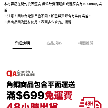
AFTEE先享後付是「在收到商品之後才付款」的支付方式。 讓您購物簡單
木材容易在開封後因溼度.氣溫改變而翹曲或是厚度有±0.5mm的誤
運送方式
3.實際核准額度、可分期數及費用金額請依後續交易確認頁面所載為準。
便利好安心！
4.訂單成立30分鐘內，如未前往確認交易或遇審核未通過，訂單將自動取
差
１．簡單：不需註冊會員、不需綁卡、不需儲值。
宅配/貨運（特殊地區下單前請先確認運費是否需加價）
消。如遇「轉專審核」未通過狀況，表示未達大哥付你分期系統評分，恕無
２．便利：只要手機號碼，簡訊認證，即可結帳。
※注意！因每台電腦呈色不同，顏色與實際會有些許誤差。
法說明評估內容。
每筆NT$130，滿NT$699(含以上)免運費
３．安心：先確認商品／服務後，再付款。
【繳款方式說明】
※此商品因為建材使用，表面多少會有拼接縫！
1.分期款項不併入電信帳單，「大哥付你分期」於每月結算日後寄送繳費提
【「AFTEE先享後付」結帳流程】
醒簡訊。
１．於結帳方式選擇「AFTEE先享後付」後，將跳轉至「AFTEE先享後付」
2.透過簡訊連結打開帳單後，可選擇「超商條碼／台灣大直營門市／銀行轉
結帳頁面，進行簡訊認證並確認金額後，即可完成結帳。
帳／街口支付／iPASS MONEY」等通路繳費。
２．訂單成立數日內，您將收到繳費通知簡訊。
詳細說明
商品規格
相關推薦
３．收到繳費通知簡訊後14天內，點擊此簡訊中的連結，可透過四大超商／
【注意事項】
ATM／網路銀行／等多元方式進行付款，方視為交易完成。
1.本服務係由「台灣大哥大股份有限公司」（以下簡稱本公司）所提供，讓
※ 請注意：結帳手續完成當下不需立刻繳費，但若您需要取消訂單，請聯絡
用戶於交易時，得透過本服務購買商品或服務，並由商店將買賣／分期付款
購買商品的店家。未經商家同意取消之訂單仍視為有效，需透過AFTEE先享
買賣價金債權讓與本公司後，依約使用本公司帳單繳交帳款。
後付繳納相關費用。
2.基於同意付款使用「大哥付你分期」之契約關係目的，商店將以您的個人
※ 交易是否成功請以「AFTEE先享後付 」之結帳頁面顯示為準，若有關於
資料（包含姓名、電話或地址）提供予台灣大哥大進項蒐集、處理及利用，
是否繳費成功／繳費後需取消欲退款等相關疑問，請聯繫「AFTEE先享後付
由本公司與您本人進行分期帳單所需資料之確認、核對及更正。
客戶支援中心」
https://netprotections.freshdesk.com/support/home
3.完整用戶服務條款，請詳閱以下連結：
https://oppay.tw/userRule
【注意事項】
１．透過由恩沛科技股份有限公司提供之「AFTEE先享後付」服務完成之交
易，需依本服務之必要範圍內提供個人資料，並將交易相關給付款項請求債
權轉讓予恩沛科技股份有限公司。
２．關於個人資料處理事宜，請瀏覽以下網址：
https://aftee.tw/terms/#terms3