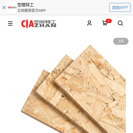
空間特工
開啟APP
立刻使用官方APP
0
1
/
8