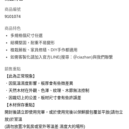
信用卡一次付款
商品編號
信用卡分期付款
9101074
3 期 0 利率 每期
NT$33
21家銀行
商品特色
6 期 0 利率 每期
NT$16
21家銀行
合作金庫商業銀行
第一商業銀行
多規格個尺寸任選
華南商業銀行
彰化商業銀行
合作金庫商業銀行
第一商業銀行
LINE Pay
結構堅固，耐重不易變形
上海商業儲蓄銀行
台北富邦商業銀行
華南商業銀行
彰化商業銀行
國泰世華商業銀行
兆豐國際商業銀行
植栽蕨板、家具修繕、DIY手作都適用
Apple Pay
上海商業儲蓄銀行
台北富邦商業銀行
臺灣中小企業銀行
台中商業銀行
如需客製化請加入官方LINE(搜尋：＠ciazhan)與我們聯繫
國泰世華商業銀行
兆豐國際商業銀行
匯豐（台灣）商業銀行
華泰商業銀行
悠遊付
臺灣中小企業銀行
台中商業銀行
聯邦商業銀行
遠東國際商業銀行
銷售重點
匯豐（台灣）商業銀行
華泰商業銀行
Google Pay
元大商業銀行
永豐商業銀行
【此為正常現象】
聯邦商業銀行
遠東國際商業銀行
玉山商業銀行
星展（台灣）商業銀行
元大商業銀行
永豐商業銀行
．因氣溫濕度影響，板厚會有些微差異
全盈+PAY
台新國際商業銀行
中國信託商業銀行
玉山商業銀行
星展（台灣）商業銀行
．天然木材在外觀、色澤、紋理、木節無法控制
台灣樂天信用卡公司
台新國際商業銀行
中國信託商業銀行
大哥付你分期
．因裁切上的公差，板材尺寸會有些許誤差
台灣樂天信用卡公司
相關說明
【木材保存重點】
【大哥付你分期使用說明】
開封後請立即使用完畢，或於使用完後以保鮮膜包覆並平放(請勿立
AFTEE先享後付
1.本服務由台灣大哥大提供，台灣大哥大用戶可立即使用無須另外申請。
2.付款方式選擇「大哥付你分期」，訂單成立後會自動跳轉到大哥付的交易
放)於室溫
相關說明
流程，驗證手機門號後，選擇欲分期的期數、繳款截止日，確認付款後即完
【關於「AFTEE先享後付」】
(請勿放置冷氣房或室外等溫差.濕度大的場所)
成交易。