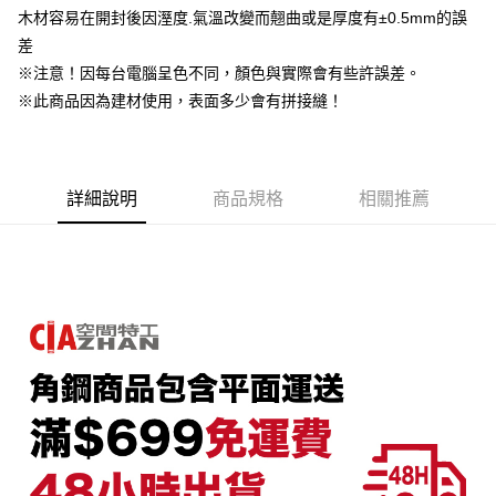
AFTEE先享後付是「在收到商品之後才付款」的支付方式。 讓您購物簡單
木材容易在開封後因溼度.氣溫改變而翹曲或是厚度有±0.5mm的誤
運送方式
3.實際核准額度、可分期數及費用金額請依後續交易確認頁面所載為準。
便利好安心！
4.訂單成立30分鐘內，如未前往確認交易或遇審核未通過，訂單將自動取
差
１．簡單：不需註冊會員、不需綁卡、不需儲值。
宅配/貨運（特殊地區下單前請先確認運費是否需加價）
消。如遇「轉專審核」未通過狀況，表示未達大哥付你分期系統評分，恕無
２．便利：只要手機號碼，簡訊認證，即可結帳。
※注意！因每台電腦呈色不同，顏色與實際會有些許誤差。
法說明評估內容。
每筆NT$130，滿NT$699(含以上)免運費
３．安心：先確認商品／服務後，再付款。
【繳款方式說明】
※此商品因為建材使用，表面多少會有拼接縫！
1.分期款項不併入電信帳單，「大哥付你分期」於每月結算日後寄送繳費提
【「AFTEE先享後付」結帳流程】
醒簡訊。
１．於結帳方式選擇「AFTEE先享後付」後，將跳轉至「AFTEE先享後付」
2.透過簡訊連結打開帳單後，可選擇「超商條碼／台灣大直營門市／銀行轉
結帳頁面，進行簡訊認證並確認金額後，即可完成結帳。
帳／街口支付／iPASS MONEY」等通路繳費。
２．訂單成立數日內，您將收到繳費通知簡訊。
詳細說明
商品規格
相關推薦
３．收到繳費通知簡訊後14天內，點擊此簡訊中的連結，可透過四大超商／
【注意事項】
ATM／網路銀行／等多元方式進行付款，方視為交易完成。
1.本服務係由「台灣大哥大股份有限公司」（以下簡稱本公司）所提供，讓
※ 請注意：結帳手續完成當下不需立刻繳費，但若您需要取消訂單，請聯絡
用戶於交易時，得透過本服務購買商品或服務，並由商店將買賣／分期付款
購買商品的店家。未經商家同意取消之訂單仍視為有效，需透過AFTEE先享
買賣價金債權讓與本公司後，依約使用本公司帳單繳交帳款。
後付繳納相關費用。
2.基於同意付款使用「大哥付你分期」之契約關係目的，商店將以您的個人
※ 交易是否成功請以「AFTEE先享後付 」之結帳頁面顯示為準，若有關於
資料（包含姓名、電話或地址）提供予台灣大哥大進項蒐集、處理及利用，
是否繳費成功／繳費後需取消欲退款等相關疑問，請聯繫「AFTEE先享後付
由本公司與您本人進行分期帳單所需資料之確認、核對及更正。
客戶支援中心」
https://netprotections.freshdesk.com/support/home
3.完整用戶服務條款，請詳閱以下連結：
https://oppay.tw/userRule
【注意事項】
１．透過由恩沛科技股份有限公司提供之「AFTEE先享後付」服務完成之交
易，需依本服務之必要範圍內提供個人資料，並將交易相關給付款項請求債
權轉讓予恩沛科技股份有限公司。
２．關於個人資料處理事宜，請瀏覽以下網址：
https://aftee.tw/terms/#terms3