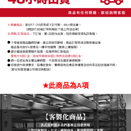
３．未成年的使用者請事先徵得法定代理人或監護人之同意方可使用
「AFTEE先享後付」，若未經同意申辦者引起之損失，本公司不負相關責
任。
４．使用「AFTEE先享後付」時，將依據個別帳號之用戶狀況，依本公司即
時審查核予不同之上限額度；若仍有額度不足之情形，本公司將視審查結果
請求用戶進行身份認證。
５．嚴禁一人註冊多個帳號或使用他人資訊註冊。若發現惡意使用之情形，
恩沛科技股份有限公司將有權停止該用戶之使用額度並採取法律行動。
✭此商品為A項