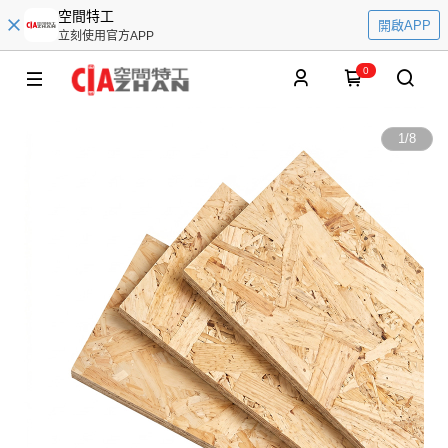
空間特工
開啟APP
立刻使用官方APP
0
1
/
8