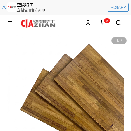
空間特工
開啟APP
立刻使用官方APP
0
1
/
9