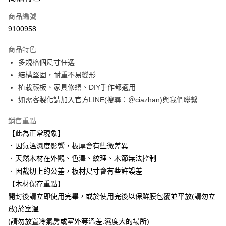
信用卡一次付款
商品編號
信用卡分期付款
9100958
3 期 0 利率 每期
NT$286
21家銀行
商品特色
6 期 0 利率 每期
NT$143
21家銀行
合作金庫商業銀行
第一商業銀行
多規格個尺寸任選
華南商業銀行
彰化商業銀行
合作金庫商業銀行
第一商業銀行
LINE Pay
結構堅固，耐重不易變形
上海商業儲蓄銀行
台北富邦商業銀行
華南商業銀行
彰化商業銀行
國泰世華商業銀行
兆豐國際商業銀行
植栽蕨板、家具修繕、DIY手作都適用
Apple Pay
上海商業儲蓄銀行
台北富邦商業銀行
臺灣中小企業銀行
台中商業銀行
如需客製化請加入官方LINE(搜尋：＠ciazhan)與我們聯繫
國泰世華商業銀行
兆豐國際商業銀行
匯豐（台灣）商業銀行
華泰商業銀行
悠遊付
臺灣中小企業銀行
台中商業銀行
聯邦商業銀行
遠東國際商業銀行
銷售重點
匯豐（台灣）商業銀行
華泰商業銀行
Google Pay
元大商業銀行
永豐商業銀行
【此為正常現象】
聯邦商業銀行
遠東國際商業銀行
玉山商業銀行
星展（台灣）商業銀行
元大商業銀行
永豐商業銀行
．因氣溫濕度影響，板厚會有些微差異
全盈+PAY
台新國際商業銀行
中國信託商業銀行
玉山商業銀行
星展（台灣）商業銀行
．天然木材在外觀、色澤、紋理、木節無法控制
台灣樂天信用卡公司
台新國際商業銀行
中國信託商業銀行
大哥付你分期
．因裁切上的公差，板材尺寸會有些許誤差
台灣樂天信用卡公司
相關說明
【木材保存重點】
【大哥付你分期使用說明】
開封後請立即使用完畢，或於使用完後以保鮮膜包覆並平放(請勿立
AFTEE先享後付
1.本服務由台灣大哥大提供，台灣大哥大用戶可立即使用無須另外申請。
2.付款方式選擇「大哥付你分期」，訂單成立後會自動跳轉到大哥付的交易
放)於室溫
相關說明
流程，驗證手機門號後，選擇欲分期的期數、繳款截止日，確認付款後即完
【關於「AFTEE先享後付」】
(請勿放置冷氣房或室外等溫差.濕度大的場所)
成交易。