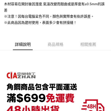
AFTEE先享後付是「在收到商品之後才付款」的支付方式。 讓您購物簡單
木材容易在開封後因溼度.氣溫改變而翹曲或是厚度有±0.5mm的誤
運送方式
3.實際核准額度、可分期數及費用金額請依後續交易確認頁面所載為準。
便利好安心！
4.訂單成立30分鐘內，如未前往確認交易或遇審核未通過，訂單將自動取
差
１．簡單：不需註冊會員、不需綁卡、不需儲值。
宅配/貨運（特殊地區下單前請先確認運費是否需加價）
消。如遇「轉專審核」未通過狀況，表示未達大哥付你分期系統評分，恕無
２．便利：只要手機號碼，簡訊認證，即可結帳。
※注意！因每台電腦呈色不同，顏色與實際會有些許誤差。
法說明評估內容。
每筆NT$130，滿NT$699(含以上)免運費
３．安心：先確認商品／服務後，再付款。
【繳款方式說明】
※此商品因為建材使用，表面多少會有拼接縫！
1.分期款項不併入電信帳單，「大哥付你分期」於每月結算日後寄送繳費提
【「AFTEE先享後付」結帳流程】
醒簡訊。
１．於結帳方式選擇「AFTEE先享後付」後，將跳轉至「AFTEE先享後付」
2.透過簡訊連結打開帳單後，可選擇「超商條碼／台灣大直營門市／銀行轉
結帳頁面，進行簡訊認證並確認金額後，即可完成結帳。
帳／街口支付／iPASS MONEY」等通路繳費。
２．訂單成立數日內，您將收到繳費通知簡訊。
詳細說明
商品規格
相關推薦
３．收到繳費通知簡訊後14天內，點擊此簡訊中的連結，可透過四大超商／
【注意事項】
ATM／網路銀行／等多元方式進行付款，方視為交易完成。
1.本服務係由「台灣大哥大股份有限公司」（以下簡稱本公司）所提供，讓
※ 請注意：結帳手續完成當下不需立刻繳費，但若您需要取消訂單，請聯絡
用戶於交易時，得透過本服務購買商品或服務，並由商店將買賣／分期付款
購買商品的店家。未經商家同意取消之訂單仍視為有效，需透過AFTEE先享
買賣價金債權讓與本公司後，依約使用本公司帳單繳交帳款。
後付繳納相關費用。
2.基於同意付款使用「大哥付你分期」之契約關係目的，商店將以您的個人
※ 交易是否成功請以「AFTEE先享後付 」之結帳頁面顯示為準，若有關於
資料（包含姓名、電話或地址）提供予台灣大哥大進項蒐集、處理及利用，
是否繳費成功／繳費後需取消欲退款等相關疑問，請聯繫「AFTEE先享後付
由本公司與您本人進行分期帳單所需資料之確認、核對及更正。
客戶支援中心」
https://netprotections.freshdesk.com/support/home
3.完整用戶服務條款，請詳閱以下連結：
https://oppay.tw/userRule
【注意事項】
１．透過由恩沛科技股份有限公司提供之「AFTEE先享後付」服務完成之交
易，需依本服務之必要範圍內提供個人資料，並將交易相關給付款項請求債
權轉讓予恩沛科技股份有限公司。
２．關於個人資料處理事宜，請瀏覽以下網址：
https://aftee.tw/terms/#terms3