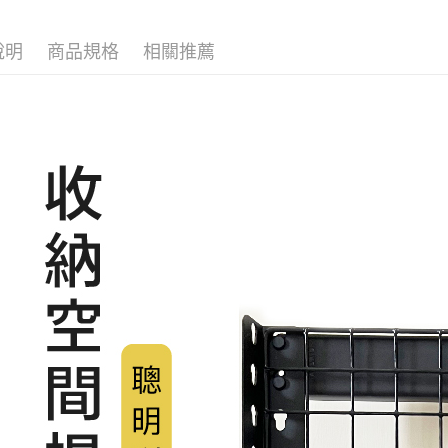
1.分期款
【「AFT
角鋼層架
醒簡訊。
１．於結帳
2.透過簡
付」結帳
說明
商品規格
相關推薦
🏆熱銷排
帳／街口支
２．訂單
３．收到繳
工商
五
【注意事
／ATM／
1.本服務
※ 請注意
用戶於交
絡購買商品
款買賣價
先享後付
2.基於同
※ 交易是
資料（包
是否繳費成
用，由本
付客戶支
3.完整用
【注意事
１．透過由
交易，需
求債權轉
２．關於
https://aft
３．未成
「AFTE
任。
４．使用「
即時審查
結果請求