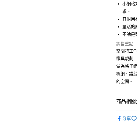
6 期 
合作金
小網格
華南商
求。
合作金
LINE Pay
上海商
華南商
其耐用
國泰世
Apple Pay
上海商
靈活的
臺灣中
國泰世
不論是
匯豐（
悠遊付
臺灣中
聯邦商
銷售重點
匯豐（
Google Pa
元大商
聯邦商
空間特工C
玉山商
元大商
全盈+PAY
家具規劃。
台新國
玉山商
做為格子
台灣樂
台新國
大哥付你
欄網、鐵
台灣樂
相關說明
的空間。
【大哥付
AFTEE先
1.本服務
2.付款方
相關說明
流程，驗
【關於「A
商品相關分
完成交易
AFTEE
3.實際核
便利好安
百貨
五
運送方式
4.訂單成
１．簡單
分享
消。如遇
２．便利
💥新品上
宅配/貨
無法說明
３．安心
【繳款方
每筆NT$1
配件
角