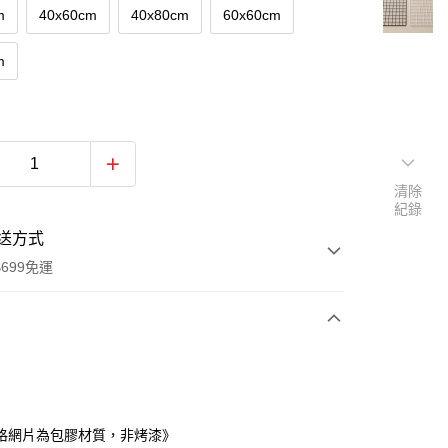
m
40x60cm
40x80cm
60x60cm
m
清除
紀錄
送方式
699免運
次付款
期付款
0 利率 每期
NT$40
21家銀行
格網片為包膠材質，非烤漆》