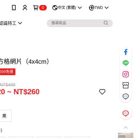
0
中文 (繁體)
TWD
認識特工
方格網片（4x4cm）
699免運
 NT$400
0 ~ NT$260
黑
分）