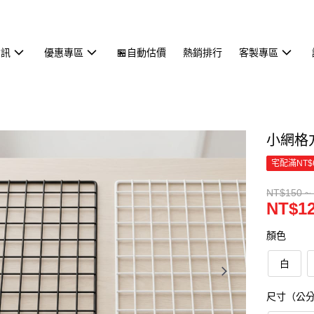
資訊
優惠專區
🏪自動估價
熱銷排行
客製專區
小網格
宅配滿NT$
NT$150 ~
NT$12
顏色
白
尺寸（公