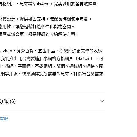
0 利率 每期
NT$20
21家銀行
庫商業銀行
第一商業銀行
方格網片，尺寸精準4x4cm，完美適用於各種收納需
業銀行
彰化商業銀行
庫商業銀行
第一商業銀行
業儲蓄銀行
台北富邦商業銀行
業銀行
彰化商業銀行
材質設計，提供穩固支持，確保長時間使用無憂。
華商業銀行
兆豐國際商業銀行
業儲蓄銀行
台北富邦商業銀行
應用性，讓您輕鬆打造個性化儲物空間。
小企業銀行
台中商業銀行
華商業銀行
兆豐國際商業銀行
家庭或辦公室，都是理想的收納解決方案。
台灣）商業銀行
華泰商業銀行
小企業銀行
台中商業銀行
業銀行
遠東國際商業銀行
台灣）商業銀行
華泰商業銀行
y
業銀行
永豐商業銀行
業銀行
遠東國際商業銀行
iazhan，經營百貨、五金用品，為您打造更完整的收納
業銀行
星展（台灣）商業銀行
業銀行
永豐商業銀行
我們推出【台灣製造】小網格方格網片（4x4cm），可
際商業銀行
中國信託商業銀行
業銀行
星展（台灣）商業銀行
網、鐵網、平面網、不銹鋼網、篩網、鋼絲網、網格、圍
天信用卡公司
際商業銀行
中國信託商業銀行
分期
絲網等用途。快來選擇您所需要的尺寸，打造符合您需求
天信用卡公司
你分期使用說明】
享後付
由台灣大哥大提供，台灣大哥大用戶可立即使用無須另外申請。
式選擇「大哥付你分期」，訂單成立後會自動跳轉到大哥付的交易
證手機門號後，選擇欲分期的期數、繳款截止日，確認付款後即
FTEE先享後付」】
類 (6)
。
先享後付是「在收到商品之後才付款」的支付方式。 讓您購物簡單
准額度、可分期數及費用金額請依後續交易確認頁面所載為準。
心！
金用品
立30分鐘內，如未前往確認交易或遇審核未通過，訂單將自動取
：不需註冊會員、不需綁卡、不需儲值。
客服
「轉專審核」未通過狀況，表示未達大哥付你分期系統評分，恕
：只要手機號碼，簡訊認證，即可結帳。
市
運（特殊地區下單前請先確認運費是否需加價）
評估內容。
：先確認商品／服務後，再付款。
式說明】
30，滿NT$699(含以上)免運費
鋼配件