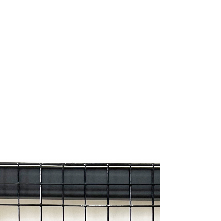
項不併入電信帳單，「大哥付你分期」於每月結算日後寄送繳費提
EE先享後付」結帳流程】
角鋼配件
方式選擇「AFTEE先享後付」後，將跳轉至「AFTEE先享後
訊連結打開帳單後，可選擇「超商條碼／台灣大直營門市／銀行轉
頁面，進行簡訊認證並確認金額後，即可完成結帳。
行
付／iPASS MONEY」等通路繳費。
成立數日內，您將收到繳費通知簡訊。
費通知簡訊後14天內，點擊此簡訊中的連結，可透過四大超商
金用品
項】
網路銀行／等多元方式進行付款，方視為交易完成。
係由「台灣大哥大股份有限公司」（以下簡稱本公司）所提供，讓
：結帳手續完成當下不需立刻繳費，但若您需要取消訂單，請聯
易時，得透過本服務購買商品或服務，並由商店將買賣／分期付
的店家。未經商家同意取消之訂單仍視為有效，需透過AFTEE
金債權讓與本公司後，依約使用本公司帳單繳交帳款。
繳納相關費用。
意付款使用「大哥付你分期」之契約關係目的，商店將以您的個人
否成功請以「AFTEE先享後付 」之結帳頁面顯示為準，若有關於
含姓名、電話或地址）提供予台灣大哥大進項蒐集、處理及利
功／繳費後需取消欲退款等相關疑問，請聯繫「AFTEE先享後
公司與您本人進行分期帳單所需資料之確認、核對及更正。
援中心」
https://netprotections.freshdesk.com/support/home
戶服務條款，請詳閱以下連結：
https://oppay.tw/userRule
項】
恩沛科技股份有限公司提供之「AFTEE先享後付」服務完成之
依本服務之必要範圍內提供個人資料，並將交易相關給付款項請
讓予恩沛科技股份有限公司。
個人資料處理事宜，請瀏覽以下網址：
ee.tw/terms/#terms3
年的使用者請事先徵得法定代理人或監護人之同意方可使用
E先享後付」，若未經同意申辦者引起之損失，本公司不負相關責
AFTEE先享後付」時，將依據個別帳號之用戶狀況，依本公司
核予不同之上限額度；若仍有額度不足之情形，本公司將視審查
用戶進行身份認證。