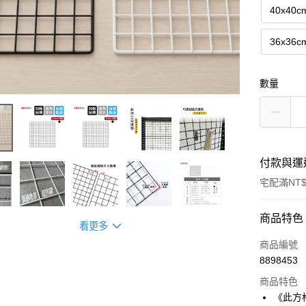
40x40c
36x36c
數量
付款與運
宅配滿NT$
付款方式
商品特色
看更多
信用卡一
商品編號
8898453
信用卡分
商品特色
3 期 
《此方