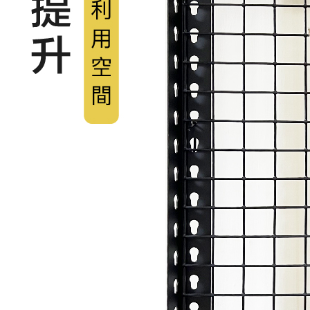
５．嚴禁
形，恩沛
動。