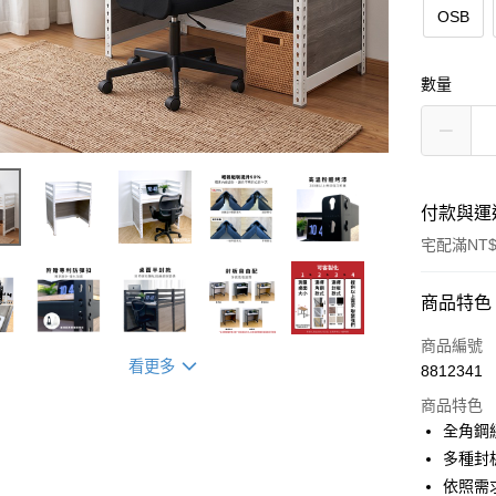
OSB
數量
付款與運
宅配滿NT$
付款方式
商品特色
信用卡一
商品編號
看更多
8812341
信用卡分
商品特色
3 期 
全角鋼
6 期 
合作金
多種封
華南商
依照需
合作金
LINE Pay