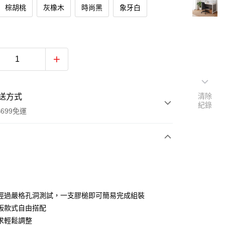
棕胡桃
灰橡木
時尚黑
象牙白
清除
送方式
紀錄
699免運
次付款
期付款
0 利率 每期
NT$1,448
21家銀行
經過嚴格孔洞測試，一支膠槌即可簡易完成組裝
0 利率 每期
NT$724
21家銀行
庫商業銀行
第一商業銀行
板款式自由搭配
業銀行
彰化商業銀行
求輕鬆調整
庫商業銀行
第一商業銀行