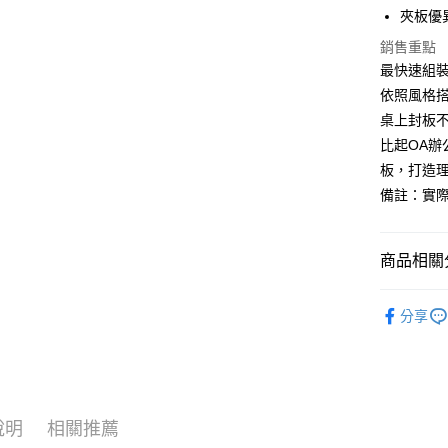
上海商
華南商
夾板優
國泰世
Apple Pay
上海商
銷售重點
臺灣中
國泰世
匯豐（
最快速組
悠遊付
臺灣中
聯邦商
依照風格
匯豐（
Google Pa
元大商
聯邦商
桌上封板
玉山商
元大商
全盈+PAY
比起OA
台新國
玉山商
板，打造
台灣樂
台新國
大哥付你
備註：實際
台灣樂
相關說明
【大哥付
AFTEE先
1.本服務
商品相關分
2.付款方
相關說明
流程，驗
【關於「A
完成交易
辦公
辦
AFTEE
3.實際核
分享
便利好安
運送方式
💥新品上
4.訂單成
１．簡單
消。如遇
２．便利
宅配/貨
書房
書
無法說明
３．安心
【繳款方
每筆NT$1
1.分期款
【「AFT
醒簡訊。
說明
相關推薦
１．於結帳
2.透過簡
付」結帳