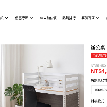
資訊
優惠專區
🏪自動估價
熱銷排行
客製專區
辦公桌
宅配滿NT$
NT$5,450 
NT$4,
角鋼桌尺
150x60
封板款式