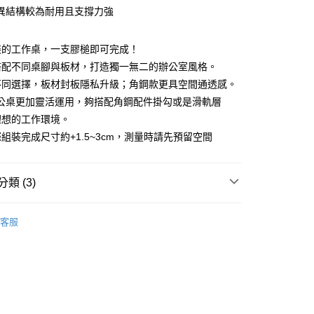
業儲蓄銀行
台北富邦商業銀行
業銀行
彰化商業銀行
異結構較為耐用且支撐力強
華商業銀行
兆豐國際商業銀行
業儲蓄銀行
台北富邦商業銀行
小企業銀行
台中商業銀行
華商業銀行
兆豐國際商業銀行
台灣）商業銀行
華泰商業銀行
裝的工作桌，一支膠槌即可完成！
小企業銀行
台中商業銀行
業銀行
遠東國際商業銀行
搭配不同桌腳與板材，打造獨一無二的辦公室風格。
台灣）商業銀行
華泰商業銀行
y
業銀行
永豐商業銀行
業銀行
遠東國際商業銀行
不同選擇，板材封板隱私升級；角鋼款更具空間通透感。
業銀行
星展（台灣）商業銀行
業銀行
永豐商業銀行
辦公桌更加靈活運用，夠搭配角鋼配件掛勾或是滑軌層
際商業銀行
中國信託商業銀行
業銀行
星展（台灣）商業銀行
理想的工作環境。
天信用卡公司
際商業銀行
中國信託商業銀行
分期
組裝完成尺寸約+1.5~3cm，測量時請先預留空間
天信用卡公司
你分期使用說明】
享後付
由台灣大哥大提供，台灣大哥大用戶可立即使用無須另外申請。
類 (3)
式選擇「大哥付你分期」，訂單成立後會自動跳轉到大哥付的交易
證手機門號後，選擇欲分期的期數、繳款截止日，確認付款後即
FTEE先享後付」】
。
公桌
先享後付是「在收到商品之後才付款」的支付方式。 讓您購物簡單
准額度、可分期數及費用金額請依後續交易確認頁面所載為準。
客服
心！
市
立30分鐘內，如未前往確認交易或遇審核未通過，訂單將自動取
：不需註冊會員、不需綁卡、不需儲值。
「轉專審核」未通過狀況，表示未達大哥付你分期系統評分，恕
：只要手機號碼，簡訊認證，即可結帳。
運（特殊地區下單前請先確認運費是否需加價）
桌
評估內容。
：先確認商品／服務後，再付款。
式說明】
30，滿NT$699(含以上)免運費
項不併入電信帳單，「大哥付你分期」於每月結算日後寄送繳費提
EE先享後付」結帳流程】
方式選擇「AFTEE先享後付」後，將跳轉至「AFTEE先享後
訊連結打開帳單後，可選擇「超商條碼／台灣大直營門市／銀行轉
頁面，進行簡訊認證並確認金額後，即可完成結帳。