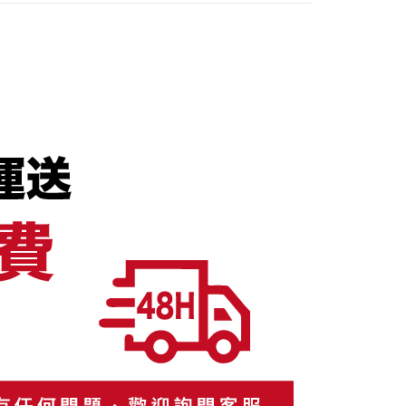
付／iPASS MONEY」等通路繳費。
成立數日內，您將收到繳費通知簡訊。
費通知簡訊後14天內，點擊此簡訊中的連結，可透過四大超商
項】
網路銀行／等多元方式進行付款，方視為交易完成。
係由「台灣大哥大股份有限公司」（以下簡稱本公司）所提供，讓
：結帳手續完成當下不需立刻繳費，但若您需要取消訂單，請聯
易時，得透過本服務購買商品或服務，並由商店將買賣／分期付
的店家。未經商家同意取消之訂單仍視為有效，需透過AFTEE
金債權讓與本公司後，依約使用本公司帳單繳交帳款。
繳納相關費用。
意付款使用「大哥付你分期」之契約關係目的，商店將以您的個人
否成功請以「AFTEE先享後付 」之結帳頁面顯示為準，若有關於
含姓名、電話或地址）提供予台灣大哥大進項蒐集、處理及利
功／繳費後需取消欲退款等相關疑問，請聯繫「AFTEE先享後
公司與您本人進行分期帳單所需資料之確認、核對及更正。
援中心」
https://netprotections.freshdesk.com/support/home
戶服務條款，請詳閱以下連結：
https://oppay.tw/userRule
項】
恩沛科技股份有限公司提供之「AFTEE先享後付」服務完成之
依本服務之必要範圍內提供個人資料，並將交易相關給付款項請
讓予恩沛科技股份有限公司。
個人資料處理事宜，請瀏覽以下網址：
ee.tw/terms/#terms3
年的使用者請事先徵得法定代理人或監護人之同意方可使用
E先享後付」，若未經同意申辦者引起之損失，本公司不負相關責
AFTEE先享後付」時，將依據個別帳號之用戶狀況，依本公司
核予不同之上限額度；若仍有額度不足之情形，本公司將視審查
用戶進行身份認證。
一人註冊多個帳號或使用他人資訊註冊。若發現惡意使用之情
科技股份有限公司將有權停止該用戶之使用額度並採取法律行