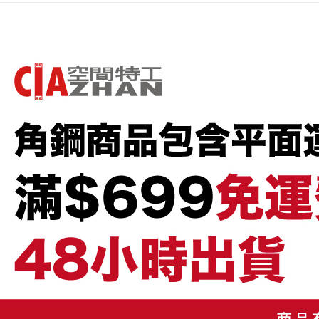
帳／街口支
２．訂單
３．收到繳
【注意事
／ATM／
1.本服務
※ 請注意
用戶於交
絡購買商品
款買賣價
先享後付
2.基於同
※ 交易是
資料（包
是否繳費成
用，由本
付客戶支
3.完整用
【注意事
１．透過由
交易，需
求債權轉
２．關於
https://aft
３．未成
「AFTE
任。
４．使用「
即時審查
結果請求
５．嚴禁
形，恩沛
動。