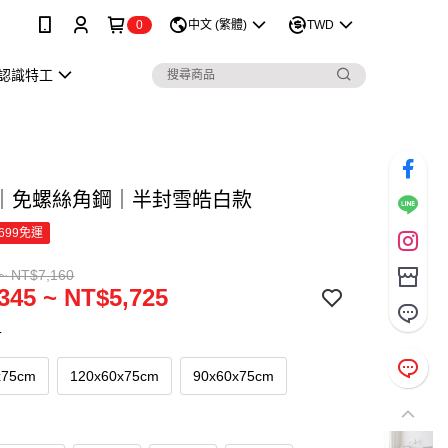
0
中文 (繁體)
TWD
認識特工
｜免螺絲角鋼｜半封雪皓白款
699免運
~ NT$7,160
345 ~ NT$5,725
寸
x75cm
120x60x75cm
90x60x75cm