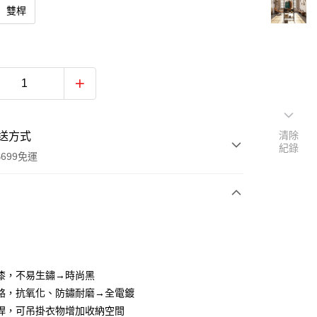
雙桿
清除
送方式
紀錄
699免運
次付款
期付款
0 利率 每期
NT$346
21家銀行
漆，不易生鏽→時尚黑
0 利率 每期
NT$173
21家銀行
庫商業銀行
第一商業銀行
鉻，抗氧化、防鏽耐磨→全電鍍
業銀行
彰化商業銀行
桿，可吊掛衣物增加收納空間
庫商業銀行
第一商業銀行