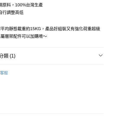
業儲蓄銀行
台北富邦商業銀行
業銀行
彰化商業銀行
鋼原料，100%台灣生產
華商業銀行
兆豐國際商業銀行
業儲蓄銀行
台北富邦商業銀行
自行調整高低
小企業銀行
台中商業銀行
華商業銀行
兆豐國際商業銀行
台灣）商業銀行
華泰商業銀行
小企業銀行
台中商業銀行
業銀行
遠東國際商業銀行
平均靜態載重約15KG，產品好組裝又有強化荷重超級
台灣）商業銀行
華泰商業銀行
y
業銀行
永豐商業銀行
業銀行
遠東國際商業銀行
專屬層架配件可以加購唷～
業銀行
星展（台灣）商業銀行
業銀行
永豐商業銀行
際商業銀行
中國信託商業銀行
業銀行
星展（台灣）商業銀行
天信用卡公司
際商業銀行
中國信託商業銀行
分期
類 (1)
天信用卡公司
吊衣架組
你分期使用說明】
享後付
客服
由台灣大哥大提供，台灣大哥大用戶可立即使用無須另外申請。
式選擇「大哥付你分期」，訂單成立後會自動跳轉到大哥付的交易
證手機門號後，選擇欲分期的期數、繳款截止日，確認付款後即
FTEE先享後付」】
。
先享後付是「在收到商品之後才付款」的支付方式。 讓您購物簡單
准額度、可分期數及費用金額請依後續交易確認頁面所載為準。
心！
立30分鐘內，如未前往確認交易或遇審核未通過，訂單將自動取
：不需註冊會員、不需綁卡、不需儲值。
「轉專審核」未通過狀況，表示未達大哥付你分期系統評分，恕
：只要手機號碼，簡訊認證，即可結帳。
運（特殊地區下單前請先確認運費是否需加價）
評估內容。
：先確認商品／服務後，再付款。
式說明】
30，滿NT$699(含以上)免運費
項不併入電信帳單，「大哥付你分期」於每月結算日後寄送繳費提
EE先享後付」結帳流程】
方式選擇「AFTEE先享後付」後，將跳轉至「AFTEE先享後
訊連結打開帳單後，可選擇「超商條碼／台灣大直營門市／銀行轉
頁面，進行簡訊認證並確認金額後，即可完成結帳。