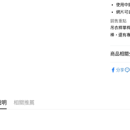
上海商
華南商
使用中
國泰世
Apple Pay
上海商
網片可
臺灣中
國泰世
匯豐（
悠遊付
銷售重點
臺灣中
聯邦商
吊衣桿單桿
匯豐（
Google Pa
元大商
聯邦商
棒，還有
玉山商
元大商
全盈+PAY
台新國
玉山商
台灣樂
台新國
大哥付你
商品相關分
台灣樂
相關說明
波浪層架
【大哥付
AFTEE先
分享
1.本服務
2.付款方
相關說明
流程，驗
【關於「A
完成交易
AFTEE
3.實際核
便利好安
運送方式
4.訂單成
１．簡單
說明
相關推薦
消。如遇
２．便利
宅配/貨
無法說明
３．安心
【繳款方
每筆NT$1
1.分期款
【「AFT
醒簡訊。
１．於結帳
2.透過簡
付」結帳