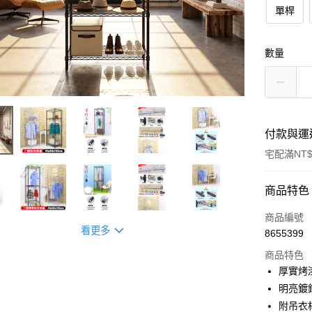
單桿
數量
付款與運
宅配滿NT$
付款方式
商品特色
信用卡一
商品編號
看更多
8655399
信用卡分
商品特色
3 期 
厚實烤
6 期 
合作金
明亮鍍
華南商
附吊衣
合作金
LINE Pay