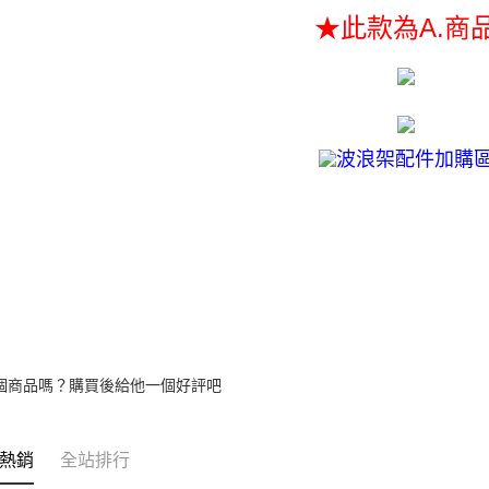
帳／街口支
２．訂單
★此款為A.商
３．收到繳
【注意事
／ATM／
1.本服務
※ 請注意
用戶於交
絡購買商品
款買賣價
先享後付
2.基於同
※ 交易是
資料（包
是否繳費成
用，由本
付客戶支
3.完整用
【注意事
１．透過由
交易，需
求債權轉
２．關於
https://aft
３．未成
「AFTE
任。
個商品嗎？購買後給他一個好評吧
４．使用「
即時審查
結果請求
５．嚴禁
熱銷
全站排行
形，恩沛
動。