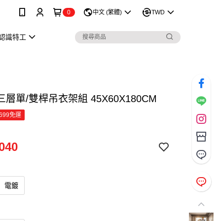
0
中文 (繁體)
TWD
認識特工
層單/雙桿吊衣架組 45X60X180CM
699免運
040
電鍍