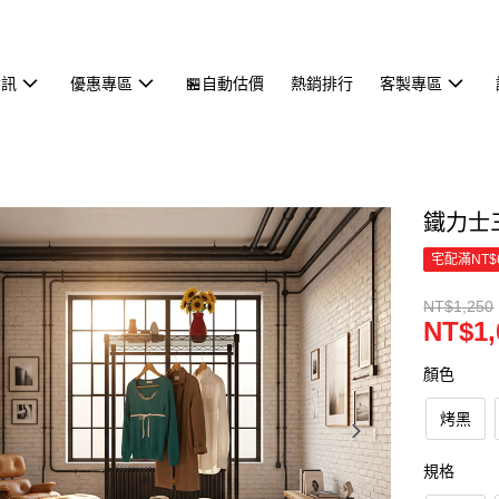
資訊
優惠專區
🏪自動估價
熱銷排行
客製專區
鐵力士三
宅配滿NT$
NT$1,250
NT$1,
顏色
烤黑
規格