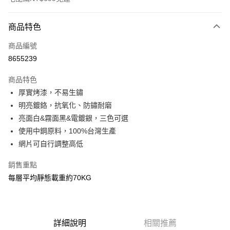
付款方式
商品特色
信用卡一次付款
商品編號
信用卡分期付款
8655239
3 期 0 利率 每期
NT$583
21家銀行
商品特色
6 期 0 利率 每期
NT$291
21家銀行
合作金庫商業銀行
第一商業銀行
厚實烤漆，不易生鏽
華南商業銀行
彰化商業銀行
合作金庫商業銀行
第一商業銀行
LINE Pay
明亮鍍鉻，抗氧化、防鏽耐磨
上海商業儲蓄銀行
台北富邦商業銀行
華南商業銀行
彰化商業銀行
國泰世華商業銀行
兆豐國際商業銀行
亮面白&霧面黑&電鍍銀，三色可選
Apple Pay
上海商業儲蓄銀行
台北富邦商業銀行
臺灣中小企業銀行
台中商業銀行
使用中鋼原料，100%台灣生產
國泰世華商業銀行
兆豐國際商業銀行
匯豐（台灣）商業銀行
華泰商業銀行
悠遊付
臺灣中小企業銀行
台中商業銀行
網片可自行調整高低
聯邦商業銀行
遠東國際商業銀行
匯豐（台灣）商業銀行
華泰商業銀行
Google Pay
元大商業銀行
永豐商業銀行
銷售重點
聯邦商業銀行
遠東國際商業銀行
玉山商業銀行
星展（台灣）商業銀行
元大商業銀行
永豐商業銀行
每層平均靜態載重約70KG
全盈+PAY
台新國際商業銀行
中國信託商業銀行
玉山商業銀行
星展（台灣）商業銀行
台灣樂天信用卡公司
台新國際商業銀行
中國信託商業銀行
大哥付你分期
台灣樂天信用卡公司
相關說明
【大哥付你分期使用說明】
詳細說明
相關推薦
AFTEE先享後付