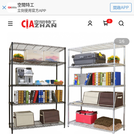
空間特工
開啟APP
立刻使用官方APP
0
1
/
6