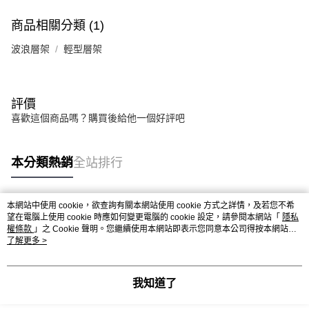
權轉讓予恩沛科技股份有限公司。
２．關於個人資料處理事宜，請瀏覽以下網址：
商品相關分類 (1)
https://aftee.tw/terms/#terms3
３．未成年的使用者請事先徵得法定代理人或監護人之同意方可使用
波浪層架
輕型層架
「AFTEE先享後付」，若未經同意申辦者引起之損失，本公司不負相關責
任。
４．使用「AFTEE先享後付」時，將依據個別帳號之用戶狀況，依本公司即
時審查核予不同之上限額度；若仍有額度不足之情形，本公司將視審查結果
評價
請求用戶進行身份認證。
喜歡這個商品嗎？購買後給他一個好評吧
５．嚴禁一人註冊多個帳號或使用他人資訊註冊。若發現惡意使用之情形，
恩沛科技股份有限公司將有權停止該用戶之使用額度並採取法律行動。
本分類熱銷
全站排行
本網站中使用 cookie，欲查詢有關本網站使用 cookie 方式之詳情，及若您不希
熱門標籤
望在電腦上使用 cookie 時應如何變更電腦的 cookie 設定，請參閱本網站「
隱私
權條款
」之 Cookie 聲明。您繼續使用本網站即表示您同意本公司得按本網站使
用條款之 Cookie 聲明使用 cookie。
了解更多 >
我知道了