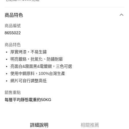
付款方式
商品特色
信用卡一次付款
商品編號
信用卡分期付款
8655022
3 期 0 利率 每期
NT$286
21家銀行
商品特色
6 期 0 利率 每期
NT$143
21家銀行
合作金庫商業銀行
第一商業銀行
厚實烤漆，不易生鏽
華南商業銀行
彰化商業銀行
合作金庫商業銀行
第一商業銀行
LINE Pay
明亮鍍鉻，抗氧化、防鏽耐磨
上海商業儲蓄銀行
台北富邦商業銀行
華南商業銀行
彰化商業銀行
國泰世華商業銀行
兆豐國際商業銀行
亮面白&霧面黑&電鍍銀，三色可選
Apple Pay
上海商業儲蓄銀行
台北富邦商業銀行
臺灣中小企業銀行
台中商業銀行
使用中鋼原料，100%台灣生產
國泰世華商業銀行
兆豐國際商業銀行
匯豐（台灣）商業銀行
華泰商業銀行
悠遊付
臺灣中小企業銀行
台中商業銀行
網片可自行調整高低
聯邦商業銀行
遠東國際商業銀行
匯豐（台灣）商業銀行
華泰商業銀行
Google Pay
元大商業銀行
永豐商業銀行
銷售重點
聯邦商業銀行
遠東國際商業銀行
玉山商業銀行
星展（台灣）商業銀行
元大商業銀行
永豐商業銀行
每層平均靜態載重約50KG
全盈+PAY
台新國際商業銀行
中國信託商業銀行
玉山商業銀行
星展（台灣）商業銀行
台灣樂天信用卡公司
台新國際商業銀行
中國信託商業銀行
大哥付你分期
台灣樂天信用卡公司
相關說明
【大哥付你分期使用說明】
詳細說明
相關推薦
AFTEE先享後付