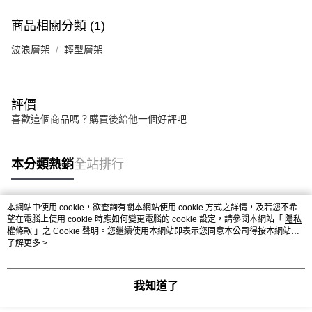
權轉讓予恩沛科技股份有限公司。
２．關於個人資料處理事宜，請瀏覽以下網址：
商品相關分類 (1)
https://aftee.tw/terms/#terms3
３．未成年的使用者請事先徵得法定代理人或監護人之同意方可使用
波浪層架
輕型層架
「AFTEE先享後付」，若未經同意申辦者引起之損失，本公司不負相關責
任。
４．使用「AFTEE先享後付」時，將依據個別帳號之用戶狀況，依本公司即
時審查核予不同之上限額度；若仍有額度不足之情形，本公司將視審查結果
評價
請求用戶進行身份認證。
喜歡這個商品嗎？購買後給他一個好評吧
５．嚴禁一人註冊多個帳號或使用他人資訊註冊。若發現惡意使用之情形，
恩沛科技股份有限公司將有權停止該用戶之使用額度並採取法律行動。
本分類熱銷
全站排行
本網站中使用 cookie，欲查詢有關本網站使用 cookie 方式之詳情，及若您不希
熱門標籤
望在電腦上使用 cookie 時應如何變更電腦的 cookie 設定，請參閱本網站「
隱私
權條款
」之 Cookie 聲明。您繼續使用本網站即表示您同意本公司得按本網站使
用條款之 Cookie 聲明使用 cookie。
了解更多 >
我知道了