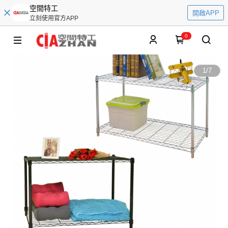
空間特工
開啟APP
立刻使用官方APP
0
1
/
7