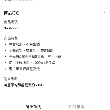
付款方式
商品特色
信用卡一次付款
商品編號
信用卡分期付款
8654663
3 期 0 利率 每期
NT$486
21家銀行
商品特色
6 期 0 利率 每期
NT$243
21家銀行
合作金庫商業銀行
第一商業銀行
厚實烤漆，不易生鏽
華南商業銀行
彰化商業銀行
合作金庫商業銀行
第一商業銀行
LINE Pay
明亮鍍鉻，抗氧化、防鏽耐磨
上海商業儲蓄銀行
台北富邦商業銀行
華南商業銀行
彰化商業銀行
國泰世華商業銀行
兆豐國際商業銀行
亮面白&霧面黑&電鍍銀，三色可選
Apple Pay
上海商業儲蓄銀行
台北富邦商業銀行
臺灣中小企業銀行
台中商業銀行
使用中鋼原料，100%台灣生產
國泰世華商業銀行
兆豐國際商業銀行
匯豐（台灣）商業銀行
華泰商業銀行
悠遊付
臺灣中小企業銀行
台中商業銀行
網片可自行調整高低
聯邦商業銀行
遠東國際商業銀行
匯豐（台灣）商業銀行
華泰商業銀行
Google Pay
元大商業銀行
永豐商業銀行
銷售重點
聯邦商業銀行
遠東國際商業銀行
玉山商業銀行
星展（台灣）商業銀行
元大商業銀行
永豐商業銀行
每層平均靜態載重約50KG
全盈+PAY
台新國際商業銀行
中國信託商業銀行
玉山商業銀行
星展（台灣）商業銀行
台灣樂天信用卡公司
台新國際商業銀行
中國信託商業銀行
大哥付你分期
台灣樂天信用卡公司
相關說明
【大哥付你分期使用說明】
詳細說明
相關推薦
AFTEE先享後付