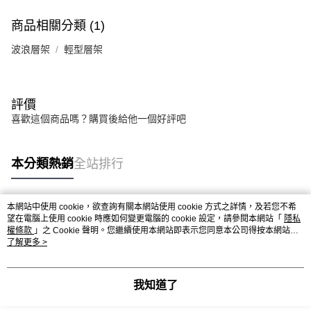
權轉讓予恩沛科技股份有限公司。
２．關於個人資料處理事宜，請瀏覽以下網址：
商品相關分類 (1)
https://aftee.tw/terms/#terms3
３．未成年的使用者請事先徵得法定代理人或監護人之同意方可使用
波浪層架
輕型層架
「AFTEE先享後付」，若未經同意申辦者引起之損失，本公司不負相關責
任。
４．使用「AFTEE先享後付」時，將依據個別帳號之用戶狀況，依本公司即
時審查核予不同之上限額度；若仍有額度不足之情形，本公司將視審查結果
評價
請求用戶進行身份認證。
喜歡這個商品嗎？購買後給他一個好評吧
５．嚴禁一人註冊多個帳號或使用他人資訊註冊。若發現惡意使用之情形，
恩沛科技股份有限公司將有權停止該用戶之使用額度並採取法律行動。
本分類熱銷
全站排行
本網站中使用 cookie，欲查詢有關本網站使用 cookie 方式之詳情，及若您不希
熱門標籤
望在電腦上使用 cookie 時應如何變更電腦的 cookie 設定，請參閱本網站「
隱私
權條款
」之 Cookie 聲明。您繼續使用本網站即表示您同意本公司得按本網站使
用條款之 Cookie 聲明使用 cookie。
了解更多 >
我知道了