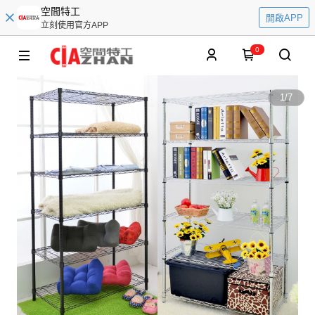
空間特工
開啟APP
立刻使用官方APP
0
1
/
7