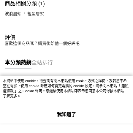
商品相關分類 (1)
權轉讓予恩沛科技股份有限公司。
２．關於個人資料處理事宜，請瀏覽以下網址：
波浪層架
輕型層架
https://aftee.tw/terms/#terms3
３．未成年的使用者請事先徵得法定代理人或監護人之同意方可使用
「AFTEE先享後付」，若未經同意申辦者引起之損失，本公司不負相關責
任。
４．使用「AFTEE先享後付」時，將依據個別帳號之用戶狀況，依本公司即
評價
時審查核予不同之上限額度；若仍有額度不足之情形，本公司將視審查結果
喜歡這個商品嗎？購買後給他一個好評吧
請求用戶進行身份認證。
５．嚴禁一人註冊多個帳號或使用他人資訊註冊。若發現惡意使用之情形，
恩沛科技股份有限公司將有權停止該用戶之使用額度並採取法律行動。
本分類熱銷
全站排行
本網站中使用 cookie，欲查詢有關本網站使用 cookie 方式之詳情，及若您不希
熱門標籤
望在電腦上使用 cookie 時應如何變更電腦的 cookie 設定，請參閱本網站「
隱私
權條款
」之 Cookie 聲明。您繼續使用本網站即表示您同意本公司得按本網站使
用條款之 Cookie 聲明使用 cookie。
了解更多 >
我知道了