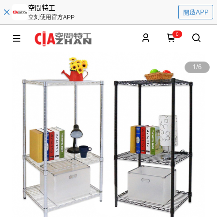
空間特工
開啟APP
立刻使用官方APP
0
1
/
6