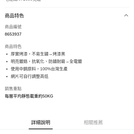
付款方式
商品特色
信用卡一次付款
商品編號
信用卡分期付款
8653937
3 期 0 利率 每期
NT$323
21家銀行
商品特色
6 期 0 利率 每期
NT$161
21家銀行
合作金庫商業銀行
第一商業銀行
厚實烤漆，不易生鏽→烤漆黑
華南商業銀行
彰化商業銀行
合作金庫商業銀行
第一商業銀行
LINE Pay
明亮鍍鉻，抗氧化、防鏽耐磨→全電鍍
上海商業儲蓄銀行
台北富邦商業銀行
華南商業銀行
彰化商業銀行
國泰世華商業銀行
兆豐國際商業銀行
使用中鋼原料，100%台灣生產
Apple Pay
上海商業儲蓄銀行
台北富邦商業銀行
臺灣中小企業銀行
台中商業銀行
網片可自行調整高低
國泰世華商業銀行
兆豐國際商業銀行
匯豐（台灣）商業銀行
華泰商業銀行
悠遊付
臺灣中小企業銀行
台中商業銀行
聯邦商業銀行
遠東國際商業銀行
銷售重點
匯豐（台灣）商業銀行
華泰商業銀行
Google Pay
元大商業銀行
永豐商業銀行
每層平均靜態載重約50KG
聯邦商業銀行
遠東國際商業銀行
玉山商業銀行
星展（台灣）商業銀行
元大商業銀行
永豐商業銀行
全盈+PAY
台新國際商業銀行
中國信託商業銀行
玉山商業銀行
星展（台灣）商業銀行
台灣樂天信用卡公司
台新國際商業銀行
中國信託商業銀行
大哥付你分期
台灣樂天信用卡公司
詳細說明
相關推薦
相關說明
【大哥付你分期使用說明】
AFTEE先享後付