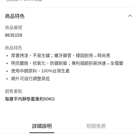
付款方式
商品特色
信用卡一次付款
商品編號
信用卡分期付款
8635159
3 期 0 利率 每期
NT$336
21家銀行
商品特色
6 期 0 利率 每期
NT$168
21家銀行
合作金庫商業銀行
第一商業銀行
厚實烤漆，不易生鏽；螺牙鎖管，穩固耐用→時尚黑
華南商業銀行
彰化商業銀行
合作金庫商業銀行
第一商業銀行
LINE Pay
明亮鍍鉻，抗氧化、防鏽耐磨；專利插銷拆裝快速→全電鍍
上海商業儲蓄銀行
台北富邦商業銀行
華南商業銀行
彰化商業銀行
國泰世華商業銀行
兆豐國際商業銀行
使用中鋼原料，100%台灣生產
Apple Pay
上海商業儲蓄銀行
台北富邦商業銀行
臺灣中小企業銀行
台中商業銀行
網片可自行調整高低
國泰世華商業銀行
兆豐國際商業銀行
匯豐（台灣）商業銀行
華泰商業銀行
悠遊付
臺灣中小企業銀行
台中商業銀行
聯邦商業銀行
遠東國際商業銀行
銷售重點
匯豐（台灣）商業銀行
華泰商業銀行
Google Pay
元大商業銀行
永豐商業銀行
每層平均靜態載重約50KG
聯邦商業銀行
遠東國際商業銀行
玉山商業銀行
星展（台灣）商業銀行
元大商業銀行
永豐商業銀行
全盈+PAY
台新國際商業銀行
中國信託商業銀行
玉山商業銀行
星展（台灣）商業銀行
台灣樂天信用卡公司
台新國際商業銀行
中國信託商業銀行
大哥付你分期
台灣樂天信用卡公司
詳細說明
相關推薦
相關說明
【大哥付你分期使用說明】
AFTEE先享後付