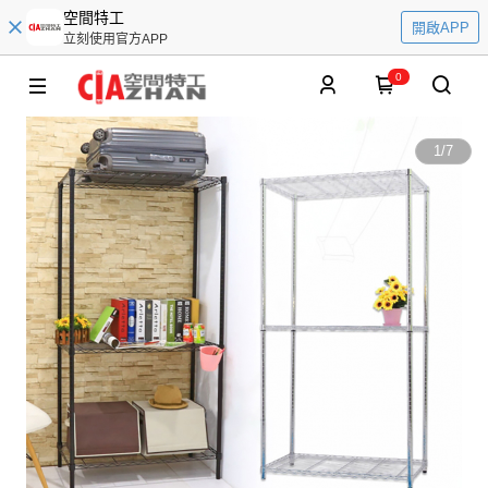
空間特工
開啟APP
立刻使用官方APP
0
1
/
7