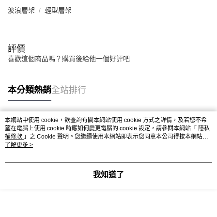
權轉讓予恩沛科技股份有限公司。
波浪層架
輕型層架
２．關於個人資料處理事宜，請瀏覽以下網址：
https://aftee.tw/terms/#terms3
３．未成年的使用者請事先徵得法定代理人或監護人之同意方可使用
「AFTEE先享後付」，若未經同意申辦者引起之損失，本公司不負相關責
評價
任。
４．使用「AFTEE先享後付」時，將依據個別帳號之用戶狀況，依本公司即
喜歡這個商品嗎？購買後給他一個好評吧
時審查核予不同之上限額度；若仍有額度不足之情形，本公司將視審查結果
請求用戶進行身份認證。
５．嚴禁一人註冊多個帳號或使用他人資訊註冊。若發現惡意使用之情形，
本分類熱銷
全站排行
恩沛科技股份有限公司將有權停止該用戶之使用額度並採取法律行動。
本網站中使用 cookie，欲查詢有關本網站使用 cookie 方式之詳情，及若您不希
熱門標籤
望在電腦上使用 cookie 時應如何變更電腦的 cookie 設定，請參閱本網站「
隱私
權條款
」之 Cookie 聲明。您繼續使用本網站即表示您同意本公司得按本網站使
用條款之 Cookie 聲明使用 cookie。
了解更多 >
我知道了