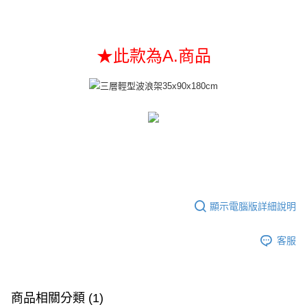
1.本服務由台灣大哥大提供，台灣大哥大用戶可立即使用無須另外申請。
2.付款方式選擇「大哥付你分期」，訂單成立後會自動跳轉到大哥付的交易
相關說明
流程，驗證手機門號後，選擇欲分期的期數、繳款截止日，確認付款後即完
【關於「AFTEE先享後付」】
成交易。
AFTEE先享後付是「在收到商品之後才付款」的支付方式。 讓您購物簡單
運送方式
3.實際核准額度、可分期數及費用金額請依後續交易確認頁面所載為準。
★此款為A.商品
便利好安心！
4.訂單成立30分鐘內，如未前往確認交易或遇審核未通過，訂單將自動取
１．簡單：不需註冊會員、不需綁卡、不需儲值。
宅配/貨運（特殊地區下單前請先確認運費是否需加價）
消。如遇「轉專審核」未通過狀況，表示未達大哥付你分期系統評分，恕無
２．便利：只要手機號碼，簡訊認證，即可結帳。
法說明評估內容。
每筆NT$130，滿NT$699(含以上)免運費
３．安心：先確認商品／服務後，再付款。
【繳款方式說明】
1.分期款項不併入電信帳單，「大哥付你分期」於每月結算日後寄送繳費提
【「AFTEE先享後付」結帳流程】
醒簡訊。
１．於結帳方式選擇「AFTEE先享後付」後，將跳轉至「AFTEE先享後付」
2.透過簡訊連結打開帳單後，可選擇「超商條碼／台灣大直營門市／銀行轉
結帳頁面，進行簡訊認證並確認金額後，即可完成結帳。
帳／街口支付／iPASS MONEY」等通路繳費。
２．訂單成立數日內，您將收到繳費通知簡訊。
３．收到繳費通知簡訊後14天內，點擊此簡訊中的連結，可透過四大超商／
【注意事項】
ATM／網路銀行／等多元方式進行付款，方視為交易完成。
1.本服務係由「台灣大哥大股份有限公司」（以下簡稱本公司）所提供，讓
※ 請注意：結帳手續完成當下不需立刻繳費，但若您需要取消訂單，請聯絡
用戶於交易時，得透過本服務購買商品或服務，並由商店將買賣／分期付款
購買商品的店家。未經商家同意取消之訂單仍視為有效，需透過AFTEE先享
顯示電腦版詳細說明
買賣價金債權讓與本公司後，依約使用本公司帳單繳交帳款。
後付繳納相關費用。
2.基於同意付款使用「大哥付你分期」之契約關係目的，商店將以您的個人
※ 交易是否成功請以「AFTEE先享後付 」之結帳頁面顯示為準，若有關於
資料（包含姓名、電話或地址）提供予台灣大哥大進項蒐集、處理及利用，
客服
是否繳費成功／繳費後需取消欲退款等相關疑問，請聯繫「AFTEE先享後付
由本公司與您本人進行分期帳單所需資料之確認、核對及更正。
客戶支援中心」
https://netprotections.freshdesk.com/support/home
3.完整用戶服務條款，請詳閱以下連結：
https://oppay.tw/userRule
【注意事項】
１．透過由恩沛科技股份有限公司提供之「AFTEE先享後付」服務完成之交
商品相關分類 (1)
易，需依本服務之必要範圍內提供個人資料，並將交易相關給付款項請求債