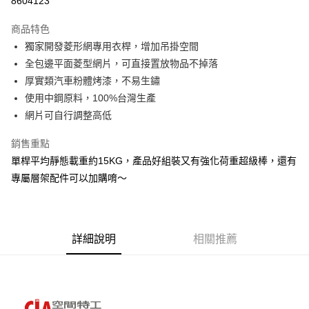
8604123
3 期 0 利率 每期
NT$523
21家銀行
商品特色
6 期 0 利率 每期
NT$261
21家銀行
合作金庫商業銀行
第一商業銀行
獨家開發菱形網專用衣桿，增加吊掛空間
華南商業銀行
彰化商業銀行
合作金庫商業銀行
第一商業銀行
LINE Pay
全包邊平面菱型網片，可直接置放物品不掉落
上海商業儲蓄銀行
台北富邦商業銀行
華南商業銀行
彰化商業銀行
國泰世華商業銀行
兆豐國際商業銀行
厚實類汽車粉體烤漆，不易生鏽
Apple Pay
上海商業儲蓄銀行
台北富邦商業銀行
臺灣中小企業銀行
台中商業銀行
使用中鋼原料，100%台灣生產
國泰世華商業銀行
兆豐國際商業銀行
匯豐（台灣）商業銀行
華泰商業銀行
悠遊付
臺灣中小企業銀行
台中商業銀行
網片可自行調整高低
聯邦商業銀行
遠東國際商業銀行
匯豐（台灣）商業銀行
華泰商業銀行
Google Pay
元大商業銀行
永豐商業銀行
銷售重點
聯邦商業銀行
遠東國際商業銀行
玉山商業銀行
星展（台灣）商業銀行
元大商業銀行
永豐商業銀行
單桿平均靜態載重約15KG，產品好組裝又有強化荷重超級棒，還有
全盈+PAY
台新國際商業銀行
中國信託商業銀行
玉山商業銀行
星展（台灣）商業銀行
專屬層架配件可以加購唷～
台灣樂天信用卡公司
台新國際商業銀行
中國信託商業銀行
大哥付你分期
台灣樂天信用卡公司
相關說明
【大哥付你分期使用說明】
AFTEE先享後付
1.本服務由台灣大哥大提供，台灣大哥大用戶可立即使用無須另外申請。
詳細說明
相關推薦
2.付款方式選擇「大哥付你分期」，訂單成立後會自動跳轉到大哥付的交易
相關說明
流程，驗證手機門號後，選擇欲分期的期數、繳款截止日，確認付款後即完
【關於「AFTEE先享後付」】
成交易。
AFTEE先享後付是「在收到商品之後才付款」的支付方式。 讓您購物簡單
運送方式
3.實際核准額度、可分期數及費用金額請依後續交易確認頁面所載為準。
便利好安心！
4.訂單成立30分鐘內，如未前往確認交易或遇審核未通過，訂單將自動取
１．簡單：不需註冊會員、不需綁卡、不需儲值。
宅配/貨運（特殊地區下單前請先確認運費是否需加價）
消。如遇「轉專審核」未通過狀況，表示未達大哥付你分期系統評分，恕無