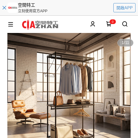
空間特工
開啟APP
立刻使用官方APP
0
1
/
11