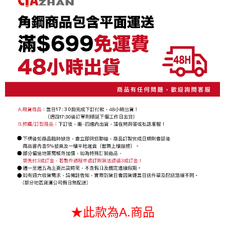
２．便利：只要手機號碼，簡訊認證，即可結帳。
法說明評估內容。
每筆NT$130，滿NT$699(含以上)免運費
３．安心：先確認商品／服務後，再付款。
【繳款方式說明】
1.分期款項不併入電信帳單，「大哥付你分期」於每月結算日後寄送繳費提
【「AFTEE先享後付」結帳流程】
醒簡訊。
１．於結帳方式選擇「AFTEE先享後付」後，將跳轉至「AFTEE先享後付」
2.透過簡訊連結打開帳單後，可選擇「超商條碼／台灣大直營門市／銀行轉
結帳頁面，進行簡訊認證並確認金額後，即可完成結帳。
帳／街口支付／iPASS MONEY」等通路繳費。
２．訂單成立數日內，您將收到繳費通知簡訊。
３．收到繳費通知簡訊後14天內，點擊此簡訊中的連結，可透過四大超商／
【注意事項】
ATM／網路銀行／等多元方式進行付款，方視為交易完成。
1.本服務係由「台灣大哥大股份有限公司」（以下簡稱本公司）所提供，讓
※ 請注意：結帳手續完成當下不需立刻繳費，但若您需要取消訂單，請聯絡
用戶於交易時，得透過本服務購買商品或服務，並由商店將買賣／分期付款
購買商品的店家。未經商家同意取消之訂單仍視為有效，需透過AFTEE先享
買賣價金債權讓與本公司後，依約使用本公司帳單繳交帳款。
後付繳納相關費用。
2.基於同意付款使用「大哥付你分期」之契約關係目的，商店將以您的個人
※ 交易是否成功請以「AFTEE先享後付 」之結帳頁面顯示為準，若有關於
資料（包含姓名、電話或地址）提供予台灣大哥大進項蒐集、處理及利用，
是否繳費成功／繳費後需取消欲退款等相關疑問，請聯繫「AFTEE先享後付
由本公司與您本人進行分期帳單所需資料之確認、核對及更正。
客戶支援中心」
https://netprotections.freshdesk.com/support/home
3.完整用戶服務條款，請詳閱以下連結：
https://oppay.tw/userRule
【注意事項】
１．透過由恩沛科技股份有限公司提供之「AFTEE先享後付」服務完成之交
易，需依本服務之必要範圍內提供個人資料，並將交易相關給付款項請求債
權轉讓予恩沛科技股份有限公司。
２．關於個人資料處理事宜，請瀏覽以下網址：
https://aftee.tw/terms/#terms3
３．未成年的使用者請事先徵得法定代理人或監護人之同意方可使用
★此款為A.商品
「AFTEE先享後付」，若未經同意申辦者引起之損失，本公司不負相關責
任。