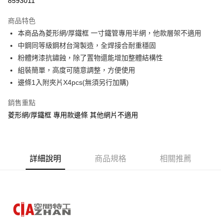
8593011
3 期 0 利率 每期
NT$86
21家銀行
商品特色
6 期 0 利率 每期
NT$43
21家銀行
合作金庫商業銀行
第一商業銀行
本商品為菱形網/厚鐵框 一寸鐵管專用半網，他款層架不適用
華南商業銀行
彰化商業銀行
合作金庫商業銀行
第一商業銀行
LINE Pay
中鋼同等級鋼材台灣製造，全焊接合耐重穩固
上海商業儲蓄銀行
台北富邦商業銀行
華南商業銀行
彰化商業銀行
國泰世華商業銀行
兆豐國際商業銀行
粉體烤漆抗鏽蝕，除了置物還能增加整體結構性
Apple Pay
上海商業儲蓄銀行
台北富邦商業銀行
臺灣中小企業銀行
台中商業銀行
組裝簡單，高度可隨意調整，方便使用
國泰世華商業銀行
兆豐國際商業銀行
匯豐（台灣）商業銀行
華泰商業銀行
悠遊付
臺灣中小企業銀行
台中商業銀行
邊條1入附夾片X4pcs(無須另行加購)
聯邦商業銀行
遠東國際商業銀行
匯豐（台灣）商業銀行
華泰商業銀行
Google Pay
元大商業銀行
永豐商業銀行
銷售重點
聯邦商業銀行
遠東國際商業銀行
玉山商業銀行
星展（台灣）商業銀行
元大商業銀行
永豐商業銀行
菱形網/厚鐵框 專用款邊條 其他網片不適用
全盈+PAY
台新國際商業銀行
中國信託商業銀行
玉山商業銀行
星展（台灣）商業銀行
台灣樂天信用卡公司
台新國際商業銀行
中國信託商業銀行
大哥付你分期
台灣樂天信用卡公司
相關說明
【大哥付你分期使用說明】
詳細說明
商品規格
相關推薦
AFTEE先享後付
1.本服務由台灣大哥大提供，台灣大哥大用戶可立即使用無須另外申請。
2.付款方式選擇「大哥付你分期」，訂單成立後會自動跳轉到大哥付的交易
相關說明
流程，驗證手機門號後，選擇欲分期的期數、繳款截止日，確認付款後即完
【關於「AFTEE先享後付」】
成交易。
AFTEE先享後付是「在收到商品之後才付款」的支付方式。 讓您購物簡單
運送方式
3.實際核准額度、可分期數及費用金額請依後續交易確認頁面所載為準。
便利好安心！
4.訂單成立30分鐘內，如未前往確認交易或遇審核未通過，訂單將自動取
１．簡單：不需註冊會員、不需綁卡、不需儲值。
宅配/貨運（特殊地區下單前請先確認運費是否需加價）
消。如遇「轉專審核」未通過狀況，表示未達大哥付你分期系統評分，恕無