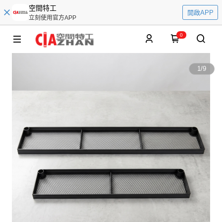
空間特工
開啟APP
立刻使用官方APP
0
1
/
9