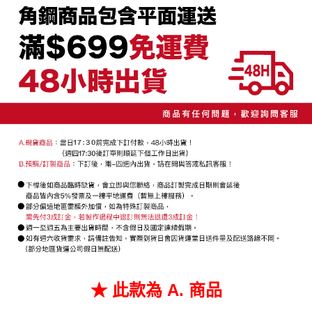
２．便利：只要手機號碼，簡訊認證，即可結帳。
法說明評估內容。
每筆NT$130，滿NT$699(含以上)免運費
３．安心：先確認商品／服務後，再付款。
【繳款方式說明】
1.分期款項不併入電信帳單，「大哥付你分期」於每月結算日後寄送繳費提
【「AFTEE先享後付」結帳流程】
醒簡訊。
１．於結帳方式選擇「AFTEE先享後付」後，將跳轉至「AFTEE先享後付」
2.透過簡訊連結打開帳單後，可選擇「超商條碼／台灣大直營門市／銀行轉
結帳頁面，進行簡訊認證並確認金額後，即可完成結帳。
帳／街口支付／iPASS MONEY」等通路繳費。
２．訂單成立數日內，您將收到繳費通知簡訊。
３．收到繳費通知簡訊後14天內，點擊此簡訊中的連結，可透過四大超商／
【注意事項】
ATM／網路銀行／等多元方式進行付款，方視為交易完成。
1.本服務係由「台灣大哥大股份有限公司」（以下簡稱本公司）所提供，讓
※ 請注意：結帳手續完成當下不需立刻繳費，但若您需要取消訂單，請聯絡
用戶於交易時，得透過本服務購買商品或服務，並由商店將買賣／分期付款
購買商品的店家。未經商家同意取消之訂單仍視為有效，需透過AFTEE先享
買賣價金債權讓與本公司後，依約使用本公司帳單繳交帳款。
後付繳納相關費用。
2.基於同意付款使用「大哥付你分期」之契約關係目的，商店將以您的個人
※ 交易是否成功請以「AFTEE先享後付 」之結帳頁面顯示為準，若有關於
資料（包含姓名、電話或地址）提供予台灣大哥大進項蒐集、處理及利用，
是否繳費成功／繳費後需取消欲退款等相關疑問，請聯繫「AFTEE先享後付
由本公司與您本人進行分期帳單所需資料之確認、核對及更正。
客戶支援中心」
https://netprotections.freshdesk.com/support/home
3.完整用戶服務條款，請詳閱以下連結：
https://oppay.tw/userRule
【注意事項】
１．透過由恩沛科技股份有限公司提供之「AFTEE先享後付」服務完成之交
易，需依本服務之必要範圍內提供個人資料，並將交易相關給付款項請求債
權轉讓予恩沛科技股份有限公司。
２．關於個人資料處理事宜，請瀏覽以下網址：
https://aftee.tw/terms/#terms3
３．未成年的使用者請事先徵得法定代理人或監護人之同意方可使用
★ 此款為 A. 商品
「AFTEE先享後付」，若未經同意申辦者引起之損失，本公司不負相關責
任。