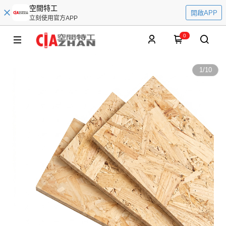
空間特工
開啟APP
立刻使用官方APP
0
1
/
10