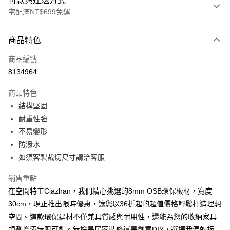
付款與運送方式
宅配滿NT$699免運
付款方式
商品特色
信用卡一次付款
商品編號
信用卡分期付款
8134964
3 期 0 利率 每期
NT$11
21家銀行
商品特色
6 期 0 利率 每期
NT$5
21家銀行
合作金庫商業銀行
第一商業銀行
結構堅固
華南商業銀行
彰化商業銀行
合作金庫商業銀行
第一商業銀行
LINE Pay
耐重性強
上海商業儲蓄銀行
台北富邦商業銀行
華南商業銀行
彰化商業銀行
國泰世華商業銀行
兆豐國際商業銀行
不易變形
Apple Pay
上海商業儲蓄銀行
台北富邦商業銀行
臺灣中小企業銀行
台中商業銀行
防潑水
國泰世華商業銀行
兆豐國際商業銀行
匯豐（台灣）商業銀行
華泰商業銀行
悠遊付
臺灣中小企業銀行
台中商業銀行
如須客製裁切尺寸請洽客服
聯邦商業銀行
遠東國際商業銀行
匯豐（台灣）商業銀行
華泰商業銀行
Google Pay
元大商業銀行
永豐商業銀行
銷售重點
聯邦商業銀行
遠東國際商業銀行
玉山商業銀行
星展（台灣）商業銀行
元大商業銀行
永豐商業銀行
在空間特工Ciazhan，我們精心挑選的8mm OSB環保板材，寬度
全盈+PAY
台新國際商業銀行
中國信託商業銀行
玉山商業銀行
星展（台灣）商業銀行
30cm，現正推出限時優惠，讓您以36折起的超值價格輕鬆打造理想
台灣樂天信用卡公司
台新國際商業銀行
中國信託商業銀行
大哥付你分期
空間。這款環保建材不僅兼具質感與耐用性，還能為您的收納家具
台灣樂天信用卡公司
相關說明
規劃增添無限可能。無論是居家裝修還是創意DIY，選擇我們的板