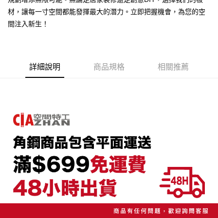
【大哥付你分期使用說明】
材，讓每一寸空間都能發揮最大的潛力。立即把握機會，為您的空
AFTEE先享後付
1.本服務由台灣大哥大提供，台灣大哥大用戶可立即使用無須另外申請。
2.付款方式選擇「大哥付你分期」，訂單成立後會自動跳轉到大哥付的交易
間注入新生！
相關說明
流程，驗證手機門號後，選擇欲分期的期數、繳款截止日，確認付款後即完
【關於「AFTEE先享後付」】
成交易。
AFTEE先享後付是「在收到商品之後才付款」的支付方式。 讓您購物簡單
運送方式
3.實際核准額度、可分期數及費用金額請依後續交易確認頁面所載為準。
便利好安心！
4.訂單成立30分鐘內，如未前往確認交易或遇審核未通過，訂單將自動取
１．簡單：不需註冊會員、不需綁卡、不需儲值。
宅配/貨運（特殊地區下單前請先確認運費是否需加價）
消。如遇「轉專審核」未通過狀況，表示未達大哥付你分期系統評分，恕無
詳細說明
商品規格
相關推薦
２．便利：只要手機號碼，簡訊認證，即可結帳。
法說明評估內容。
每筆NT$130，滿NT$699(含以上)免運費
３．安心：先確認商品／服務後，再付款。
【繳款方式說明】
1.分期款項不併入電信帳單，「大哥付你分期」於每月結算日後寄送繳費提
【「AFTEE先享後付」結帳流程】
醒簡訊。
１．於結帳方式選擇「AFTEE先享後付」後，將跳轉至「AFTEE先享後付」
2.透過簡訊連結打開帳單後，可選擇「超商條碼／台灣大直營門市／銀行轉
結帳頁面，進行簡訊認證並確認金額後，即可完成結帳。
帳／街口支付／iPASS MONEY」等通路繳費。
２．訂單成立數日內，您將收到繳費通知簡訊。
３．收到繳費通知簡訊後14天內，點擊此簡訊中的連結，可透過四大超商／
【注意事項】
ATM／網路銀行／等多元方式進行付款，方視為交易完成。
1.本服務係由「台灣大哥大股份有限公司」（以下簡稱本公司）所提供，讓
※ 請注意：結帳手續完成當下不需立刻繳費，但若您需要取消訂單，請聯絡
用戶於交易時，得透過本服務購買商品或服務，並由商店將買賣／分期付款
購買商品的店家。未經商家同意取消之訂單仍視為有效，需透過AFTEE先享
買賣價金債權讓與本公司後，依約使用本公司帳單繳交帳款。
後付繳納相關費用。
2.基於同意付款使用「大哥付你分期」之契約關係目的，商店將以您的個人
※ 交易是否成功請以「AFTEE先享後付 」之結帳頁面顯示為準，若有關於
資料（包含姓名、電話或地址）提供予台灣大哥大進項蒐集、處理及利用，
是否繳費成功／繳費後需取消欲退款等相關疑問，請聯繫「AFTEE先享後付
由本公司與您本人進行分期帳單所需資料之確認、核對及更正。
客戶支援中心」
https://netprotections.freshdesk.com/support/home
3.完整用戶服務條款，請詳閱以下連結：
https://oppay.tw/userRule
【注意事項】