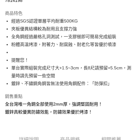
7814198
3 期 0 利率 每期
NT$1,190
21家銀行
商品特色
6 期 0 利率 每期
NT$595
21家銀行
合作金庫商業銀行
第一商業銀行
經過SGS認證單層平均耐重500KG
華南商業銀行
彰化商業銀行
合作金庫商業銀行
第一商業銀行
LINE Pay
夾板優異結構較為耐用且支撐力強
上海商業儲蓄銀行
台北富邦商業銀行
華南商業銀行
彰化商業銀行
國泰世華商業銀行
兆豐國際商業銀行
全角鋼經過嚴格孔洞測試，一支膠槌即可簡易完成組裝
Apple Pay
上海商業儲蓄銀行
台北富邦商業銀行
臺灣中小企業銀行
台中商業銀行
粉體高溫烤漆，附著力、耐腐蝕、耐老化等皆優於噴漆
國泰世華商業銀行
兆豐國際商業銀行
匯豐（台灣）商業銀行
華泰商業銀行
悠遊付
臺灣中小企業銀行
台中商業銀行
聯邦商業銀行
遠東國際商業銀行
匯豐（台灣）商業銀行
華泰商業銀行
提醒您！
Google Pay
元大商業銀行
永豐商業銀行
聯邦商業銀行
遠東國際商業銀行
單台實際組裝完成尺寸大+1.5~3cm，長8尺請預留+5.5cm，測
玉山商業銀行
星展（台灣）商業銀行
元大商業銀行
永豐商業銀行
全盈+PAY
量時請先預留一些空間
台新國際商業銀行
中國信託商業銀行
玉山商業銀行
星展（台灣）商業銀行
台灣樂天信用卡公司
鍍鋅、不鏽鋼角鋼皆無法使用角鋼配件：「防彈扣」
台新國際商業銀行
中國信託商業銀行
大哥付你分期
台灣樂天信用卡公司
相關說明
銷售重點
【大哥付你分期使用說明】
全台灣唯一角鋼全部使用2mm厚，強調堅固耐用！
AFTEE先享後付
1.本服務由台灣大哥大提供，台灣大哥大用戶可立即使用無須另外申請。
2.付款方式選擇「大哥付你分期」，訂單成立後會自動跳轉到大哥付的交易
鍍鋅具較優異防鏽效能，防鏽效果優於烤漆！
相關說明
流程，驗證手機門號後，選擇欲分期的期數、繳款截止日，確認付款後即完
【關於「AFTEE先享後付」】
成交易。
AFTEE先享後付是「在收到商品之後才付款」的支付方式。 讓您購物簡單
運送方式
3.實際核准額度、可分期數及費用金額請依後續交易確認頁面所載為準。
便利好安心！
4.訂單成立30分鐘內，如未前往確認交易或遇審核未通過，訂單將自動取
１．簡單：不需註冊會員、不需綁卡、不需儲值。
宅配/貨運（特殊地區下單前請先確認運費是否需加價）
消。如遇「轉專審核」未通過狀況，表示未達大哥付你分期系統評分，恕無
詳細說明
商品規格
相關推薦