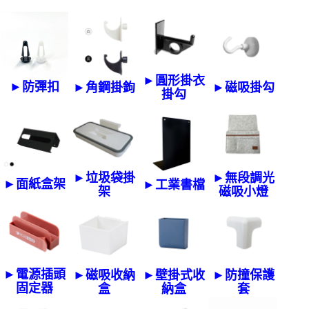
►圓形掛衣
►防彈扣
►角鋼掛鉤
►磁吸掛勾
掛勾
►垃圾袋掛
►無段調光
►面紙盒架
►工業書檔
架
磁吸小燈
►電源插頭
►磁吸收納
►壁掛式收
►防撞保護
固定器
盒
納盒
套