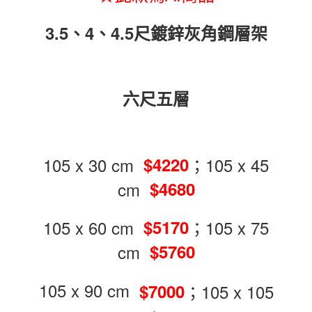
４．使用「AFTEE先享後付」時，將依據個別帳號之用戶狀況，依本公司即
時審查核予不同之上限額度；若仍有額度不足之情形，本公司將視審查結果
3.5、4、4.5尺鍍鋅灰角鋼層架
請求用戶進行身份認證。
５．嚴禁一人註冊多個帳號或使用他人資訊註冊。若發現惡意使用之情形，
恩沛科技股份有限公司將有權停止該用戶之使用額度並採取法律行動。
六尺五層
105 x 30 cm
；105 x 45
$4220
cm
$4680
105 x 60 cm
；105 x 75
$5170
cm
$5760
105 x 90 cm
；105 x 105
$7000