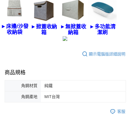
►床邊/沙發
►掀蓋收納
►無掀蓋收
►多功能清
收納袋
箱
納箱
潔刷
顯示電腦版詳細說明
商品規格
角鋼材質
純鐵
角鋼產地
MIT台灣
客服