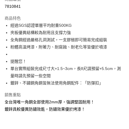
信用卡分期付款
7810841
3 期 0 利率 每期
NT$2,630
21家銀行
商品特色
6 期 0 利率 每期
NT$1,315
21家銀行
合作金庫商業銀行
第一商業銀行
經過SGS認證單層平均耐重500KG
華南商業銀行
彰化商業銀行
合作金庫商業銀行
第一商業銀行
LINE Pay
夾板優異結構較為耐用且支撐力強
上海商業儲蓄銀行
台北富邦商業銀行
華南商業銀行
彰化商業銀行
國泰世華商業銀行
兆豐國際商業銀行
全角鋼經過嚴格孔洞測試，一支膠槌即可簡易完成組裝
Apple Pay
上海商業儲蓄銀行
台北富邦商業銀行
臺灣中小企業銀行
台中商業銀行
粉體高溫烤漆，附著力、耐腐蝕、耐老化等皆優於噴漆
國泰世華商業銀行
兆豐國際商業銀行
匯豐（台灣）商業銀行
華泰商業銀行
悠遊付
臺灣中小企業銀行
台中商業銀行
聯邦商業銀行
遠東國際商業銀行
匯豐（台灣）商業銀行
華泰商業銀行
提醒您！
Google Pay
元大商業銀行
永豐商業銀行
聯邦商業銀行
遠東國際商業銀行
單台實際組裝完成尺寸大+1.5~3cm，長8尺請預留+5.5cm，測
玉山商業銀行
星展（台灣）商業銀行
元大商業銀行
永豐商業銀行
全盈+PAY
量時請先預留一些空間
台新國際商業銀行
中國信託商業銀行
玉山商業銀行
星展（台灣）商業銀行
台灣樂天信用卡公司
鍍鋅、不鏽鋼角鋼皆無法使用角鋼配件：「防彈扣」
台新國際商業銀行
中國信託商業銀行
大哥付你分期
台灣樂天信用卡公司
相關說明
銷售重點
【大哥付你分期使用說明】
全台灣唯一角鋼全部使用2mm厚，強調堅固耐用！
AFTEE先享後付
1.本服務由台灣大哥大提供，台灣大哥大用戶可立即使用無須另外申請。
2.付款方式選擇「大哥付你分期」，訂單成立後會自動跳轉到大哥付的交易
鍍鋅具較優異防鏽效能，防鏽效果優於烤漆！
相關說明
流程，驗證手機門號後，選擇欲分期的期數、繳款截止日，確認付款後即完
【關於「AFTEE先享後付」】
成交易。
AFTEE先享後付是「在收到商品之後才付款」的支付方式。 讓您購物簡單
運送方式
3.實際核准額度、可分期數及費用金額請依後續交易確認頁面所載為準。
便利好安心！