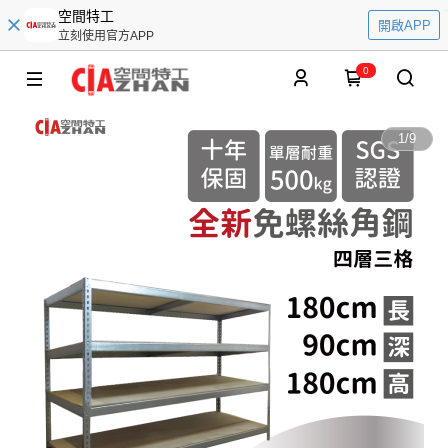
空間特工
開啟APP
立刻使用官方APP
0
1
/
9