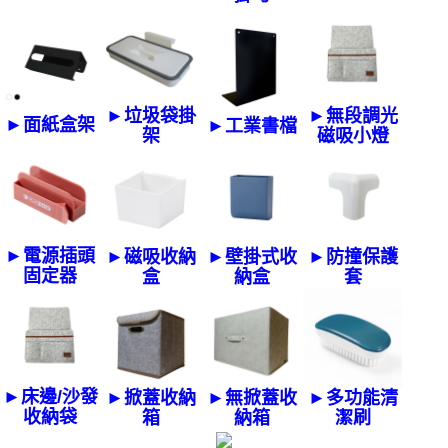
►垃圾袋掛
►無段調光
►面紙盒架
►工業書檔
架
磁吸小燈
►電源插頭
►磁吸收納
►壁掛式收
►防撞保護
固定器
盒
納盒
套
►床邊/沙發
►掀蓋收納
►無掀蓋收
►多功能清
收納袋
箱
納箱
潔刷