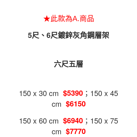
任。
４．使用「AFTEE先享後付」時，將依據個別帳號之用戶狀況，依本公司即
時審查核予不同之上限額度；若仍有額度不足之情形，本公司將視審查結果
★此款為A.商品
請求用戶進行身份認證。
５．嚴禁一人註冊多個帳號或使用他人資訊註冊。若發現惡意使用之情形，
恩沛科技股份有限公司將有權停止該用戶之使用額度並採取法律行動。
5尺、6尺鍍鋅灰角鋼層架
六尺五層
150 x 30 cm
；150 x 45
$5390
cm
$6150
150 x 60 cm
；150 x 75
$6940
cm
$7770