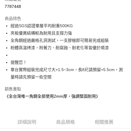
信用卡分期付款
7787448
3 期 0 利率 每期
NT$946
21家銀行
商品特色
6 期 0 利率 每期
NT$473
21家銀行
合作金庫商業銀行
第一商業銀行
經過SGS認證單層平均耐重500KG
華南商業銀行
彰化商業銀行
合作金庫商業銀行
第一商業銀行
LINE Pay
夾板優異結構較為耐用且支撐力強
上海商業儲蓄銀行
台北富邦商業銀行
華南商業銀行
彰化商業銀行
國泰世華商業銀行
兆豐國際商業銀行
全角鋼經過嚴格孔洞測試，一支膠槌即可簡易完成組裝
Apple Pay
上海商業儲蓄銀行
台北富邦商業銀行
臺灣中小企業銀行
台中商業銀行
粉體高溫烤漆，附著力、耐腐蝕、耐老化等皆優於噴漆
國泰世華商業銀行
兆豐國際商業銀行
匯豐（台灣）商業銀行
華泰商業銀行
悠遊付
臺灣中小企業銀行
台中商業銀行
聯邦商業銀行
遠東國際商業銀行
匯豐（台灣）商業銀行
華泰商業銀行
提醒您！
Google Pay
元大商業銀行
永豐商業銀行
聯邦商業銀行
遠東國際商業銀行
單台實際組裝完成尺寸大+1.5~3cm，長8尺請預留+5.5cm，測
玉山商業銀行
星展（台灣）商業銀行
元大商業銀行
永豐商業銀行
全盈+PAY
量時請先預留一些空間
台新國際商業銀行
中國信託商業銀行
玉山商業銀行
星展（台灣）商業銀行
台灣樂天信用卡公司
台新國際商業銀行
中國信託商業銀行
大哥付你分期
銷售重點
台灣樂天信用卡公司
相關說明
《全台灣唯一角鋼全部使用2mm厚，強調堅固耐用》
【大哥付你分期使用說明】
AFTEE先享後付
1.本服務由台灣大哥大提供，台灣大哥大用戶可立即使用無須另外申請。
2.付款方式選擇「大哥付你分期」，訂單成立後會自動跳轉到大哥付的交易
相關說明
流程，驗證手機門號後，選擇欲分期的期數、繳款截止日，確認付款後即完
【關於「AFTEE先享後付」】
成交易。
詳細說明
商品規格
相關推薦
AFTEE先享後付是「在收到商品之後才付款」的支付方式。 讓您購物簡單
運送方式
3.實際核准額度、可分期數及費用金額請依後續交易確認頁面所載為準。
便利好安心！