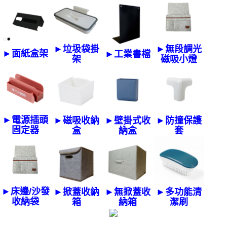
►垃圾袋掛
►無段調光
►面紙盒架
►工業書檔
架
磁吸小燈
►電源插頭
►磁吸收納
►壁掛式收
►防撞保護
固定器
盒
納盒
套
►床邊/沙發
►掀蓋收納
►無掀蓋收
►多功能清
收納袋
箱
納箱
潔刷