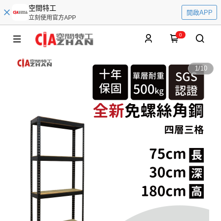
空間特工
開啟APP
立刻使用官方APP
0
1
/
10