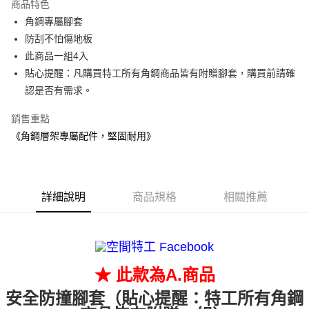
商品特色
6 期 0 利率 每期
NT$4
21家銀行
合作金庫商業銀行
第一商業銀行
角鋼專屬腳套
華南商業銀行
彰化商業銀行
合作金庫商業銀行
第一商業銀行
超商取貨付款
防刮不怕傷地板
上海商業儲蓄銀行
台北富邦商業銀行
華南商業銀行
彰化商業銀行
國泰世華商業銀行
兆豐國際商業銀行
此商品一組4入
LINE Pay
上海商業儲蓄銀行
台北富邦商業銀行
臺灣中小企業銀行
台中商業銀行
貼心提醒：凡購買特工所有角鋼商品皆有附贈腳套，購買前請確
國泰世華商業銀行
兆豐國際商業銀行
匯豐（台灣）商業銀行
華泰商業銀行
Apple Pay
臺灣中小企業銀行
台中商業銀行
認是否有需求。
聯邦商業銀行
遠東國際商業銀行
匯豐（台灣）商業銀行
華泰商業銀行
悠遊付
元大商業銀行
永豐商業銀行
銷售重點
聯邦商業銀行
遠東國際商業銀行
玉山商業銀行
星展（台灣）商業銀行
元大商業銀行
永豐商業銀行
《角鋼層架專屬配件，堅固耐用》
Google Pay
台新國際商業銀行
中國信託商業銀行
玉山商業銀行
星展（台灣）商業銀行
台灣樂天信用卡公司
台新國際商業銀行
中國信託商業銀行
全盈+PAY
台灣樂天信用卡公司
大哥付你分期
詳細說明
商品規格
相關推薦
相關說明
【大哥付你分期使用說明】
AFTEE先享後付
1.本服務由台灣大哥大提供，台灣大哥大用戶可立即使用無須另外申請。
2.付款方式選擇「大哥付你分期」，訂單成立後會自動跳轉到大哥付的交易
相關說明
流程，驗證手機門號後，選擇欲分期的期數、繳款截止日，確認付款後即完
【關於「AFTEE先享後付」】
成交易。
★ 此款為A.商品
ATM付款
AFTEE先享後付是「在收到商品之後才付款」的支付方式。 讓您購物簡單
3.實際核准額度、可分期數及費用金額請依後續交易確認頁面所載為準。
便利好安心！
安全防撞腳套（貼心提醒：特工所有角鋼
4.訂單成立30分鐘內，如未前往確認交易或遇審核未通過，訂單將自動取
１．簡單：不需註冊會員、不需綁卡、不需儲值。
運送方式
消。如遇「轉專審核」未通過狀況，表示未達大哥付你分期系統評分，恕無