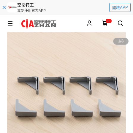
空間特工
開啟APP
立刻使用官方APP
0
1
/
8