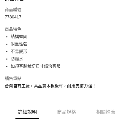
信用卡一次付款
商品編號
信用卡分期付款
7780417
3 期 0 利率 每期
NT$1,200
21家銀行
商品特色
6 期 0 利率 每期
NT$600
21家銀行
合作金庫商業銀行
第一商業銀行
結構堅固
華南商業銀行
彰化商業銀行
合作金庫商業銀行
第一商業銀行
LINE Pay
耐重性強
上海商業儲蓄銀行
台北富邦商業銀行
華南商業銀行
彰化商業銀行
國泰世華商業銀行
兆豐國際商業銀行
不易變形
Apple Pay
上海商業儲蓄銀行
台北富邦商業銀行
臺灣中小企業銀行
台中商業銀行
防潑水
國泰世華商業銀行
兆豐國際商業銀行
匯豐（台灣）商業銀行
華泰商業銀行
悠遊付
臺灣中小企業銀行
台中商業銀行
如須客製裁切尺寸請洽客服
聯邦商業銀行
遠東國際商業銀行
匯豐（台灣）商業銀行
華泰商業銀行
Google Pay
元大商業銀行
永豐商業銀行
銷售重點
聯邦商業銀行
遠東國際商業銀行
玉山商業銀行
星展（台灣）商業銀行
元大商業銀行
永豐商業銀行
台灣自有工廠，高品質木板板材，耐用支撐力強！
全盈+PAY
台新國際商業銀行
中國信託商業銀行
玉山商業銀行
星展（台灣）商業銀行
台灣樂天信用卡公司
台新國際商業銀行
中國信託商業銀行
大哥付你分期
台灣樂天信用卡公司
相關說明
【大哥付你分期使用說明】
詳細說明
商品規格
相關推薦
AFTEE先享後付
1.本服務由台灣大哥大提供，台灣大哥大用戶可立即使用無須另外申請。
2.付款方式選擇「大哥付你分期」，訂單成立後會自動跳轉到大哥付的交易
相關說明
流程，驗證手機門號後，選擇欲分期的期數、繳款截止日，確認付款後即完
【關於「AFTEE先享後付」】
成交易。