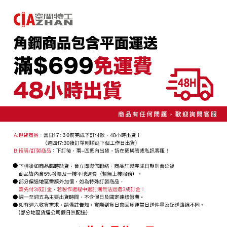
AFTEE先享後付是「在收到商品之後才付款」的支付方式。 讓您購物簡單
運送方式
3.實際核准額度、可分期數及費用金額請依後續交易確認頁面所載為準。
便利好安心！
4.訂單成立30分鐘內，如未前往確認交易或遇審核未通過，訂單將自動取
１．簡單：不需註冊會員、不需綁卡、不需儲值。
宅配/貨運（特殊地區下單前請先確認運費是否需加價）
消。如遇「轉專審核」未通過狀況，表示未達大哥付你分期系統評分，恕無
２．便利：只要手機號碼，簡訊認證，即可結帳。
法說明評估內容。
每筆NT$130，滿NT$699(含以上)免運費
３．安心：先確認商品／服務後，再付款。
【繳款方式說明】
1.分期款項不併入電信帳單，「大哥付你分期」於每月結算日後寄送繳費提
【「AFTEE先享後付」結帳流程】
醒簡訊。
１．於結帳方式選擇「AFTEE先享後付」後，將跳轉至「AFTEE先享後付」
2.透過簡訊連結打開帳單後，可選擇「超商條碼／台灣大直營門市／銀行轉
結帳頁面，進行簡訊認證並確認金額後，即可完成結帳。
帳／街口支付／iPASS MONEY」等通路繳費。
２．訂單成立數日內，您將收到繳費通知簡訊。
３．收到繳費通知簡訊後14天內，點擊此簡訊中的連結，可透過四大超商／
【注意事項】
ATM／網路銀行／等多元方式進行付款，方視為交易完成。
1.本服務係由「台灣大哥大股份有限公司」（以下簡稱本公司）所提供，讓
※ 請注意：結帳手續完成當下不需立刻繳費，但若您需要取消訂單，請聯絡
用戶於交易時，得透過本服務購買商品或服務，並由商店將買賣／分期付款
購買商品的店家。未經商家同意取消之訂單仍視為有效，需透過AFTEE先享
買賣價金債權讓與本公司後，依約使用本公司帳單繳交帳款。
後付繳納相關費用。
2.基於同意付款使用「大哥付你分期」之契約關係目的，商店將以您的個人
※ 交易是否成功請以「AFTEE先享後付 」之結帳頁面顯示為準，若有關於
資料（包含姓名、電話或地址）提供予台灣大哥大進項蒐集、處理及利用，
是否繳費成功／繳費後需取消欲退款等相關疑問，請聯繫「AFTEE先享後付
由本公司與您本人進行分期帳單所需資料之確認、核對及更正。
客戶支援中心」
https://netprotections.freshdesk.com/support/home
3.完整用戶服務條款，請詳閱以下連結：
https://oppay.tw/userRule
【注意事項】
１．透過由恩沛科技股份有限公司提供之「AFTEE先享後付」服務完成之交
易，需依本服務之必要範圍內提供個人資料，並將交易相關給付款項請求債
權轉讓予恩沛科技股份有限公司。
２．關於個人資料處理事宜，請瀏覽以下網址：
https://aftee.tw/terms/#terms3