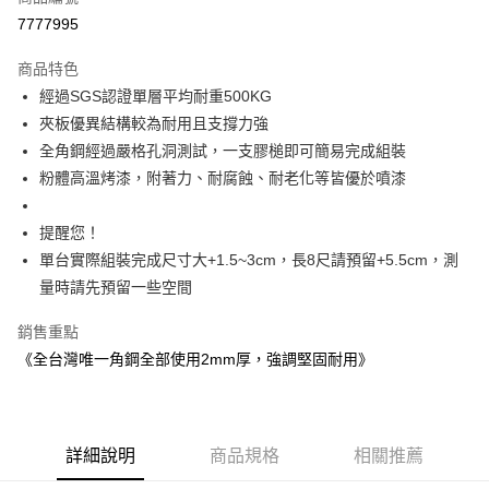
信用卡分期付款
7777995
3 期 0 利率 每期
NT$1,290
21家銀行
商品特色
6 期 0 利率 每期
NT$645
21家銀行
合作金庫商業銀行
第一商業銀行
經過SGS認證單層平均耐重500KG
華南商業銀行
彰化商業銀行
合作金庫商業銀行
第一商業銀行
LINE Pay
夾板優異結構較為耐用且支撐力強
上海商業儲蓄銀行
台北富邦商業銀行
華南商業銀行
彰化商業銀行
國泰世華商業銀行
兆豐國際商業銀行
全角鋼經過嚴格孔洞測試，一支膠槌即可簡易完成組裝
Apple Pay
上海商業儲蓄銀行
台北富邦商業銀行
臺灣中小企業銀行
台中商業銀行
粉體高溫烤漆，附著力、耐腐蝕、耐老化等皆優於噴漆
國泰世華商業銀行
兆豐國際商業銀行
匯豐（台灣）商業銀行
華泰商業銀行
悠遊付
臺灣中小企業銀行
台中商業銀行
聯邦商業銀行
遠東國際商業銀行
匯豐（台灣）商業銀行
華泰商業銀行
提醒您！
Google Pay
元大商業銀行
永豐商業銀行
聯邦商業銀行
遠東國際商業銀行
單台實際組裝完成尺寸大+1.5~3cm，長8尺請預留+5.5cm，測
玉山商業銀行
星展（台灣）商業銀行
元大商業銀行
永豐商業銀行
全盈+PAY
量時請先預留一些空間
台新國際商業銀行
中國信託商業銀行
玉山商業銀行
星展（台灣）商業銀行
台灣樂天信用卡公司
台新國際商業銀行
中國信託商業銀行
大哥付你分期
銷售重點
台灣樂天信用卡公司
相關說明
《全台灣唯一角鋼全部使用2mm厚，強調堅固耐用》
【大哥付你分期使用說明】
AFTEE先享後付
1.本服務由台灣大哥大提供，台灣大哥大用戶可立即使用無須另外申請。
2.付款方式選擇「大哥付你分期」，訂單成立後會自動跳轉到大哥付的交易
相關說明
流程，驗證手機門號後，選擇欲分期的期數、繳款截止日，確認付款後即完
【關於「AFTEE先享後付」】
成交易。
詳細說明
商品規格
相關推薦
AFTEE先享後付是「在收到商品之後才付款」的支付方式。 讓您購物簡單
運送方式
3.實際核准額度、可分期數及費用金額請依後續交易確認頁面所載為準。
便利好安心！