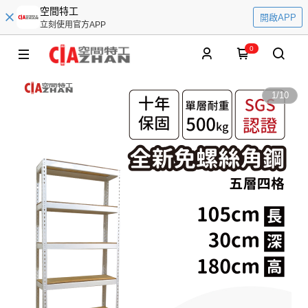
空間特工
開啟APP
立刻使用官方APP
0
1
/
10