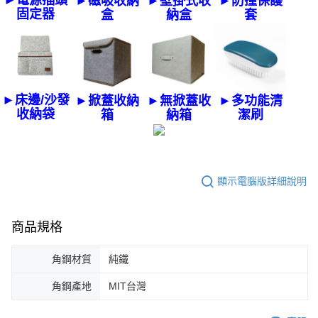
►電源插頭
►磁吸收納
►壁掛式收
►防撞保護
固定器
盒
納盒
套
►床邊/沙發
►掀蓋收納
►無掀蓋收
►多功能清
收納袋
箱
納箱
潔刷
顯示電腦版詳細說明
商品規格
角鋼材質
純鐵
角鋼產地
MIT台灣