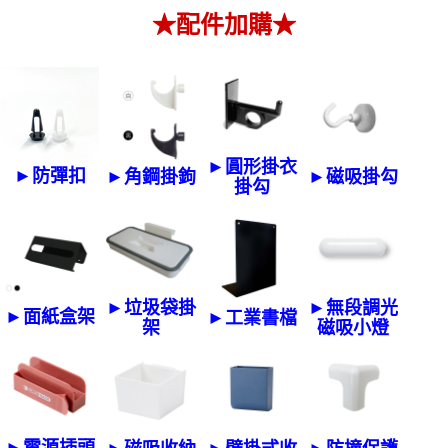
★配件加購★
►圓形掛衣
►防彈扣
►角鋼掛鉤
►磁吸掛勾
掛勾
►無段調光
►垃圾袋掛
►面紙盒架
►工業書檔
磁吸小燈
架