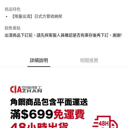
3 期 0 利率 每期
NT$6,545
21家銀行
商品特色
6 期 0 利率 每期
NT$3,272
21家銀行
合作金庫商業銀行
第一商業銀行
【限量出清】日式方管收納架
華南商業銀行
彰化商業銀行
合作金庫商業銀行
第一商業銀行
LINE Pay
上海商業儲蓄銀行
台北富邦商業銀行
華南商業銀行
彰化商業銀行
銷售重點
國泰世華商業銀行
兆豐國際商業銀行
Apple Pay
上海商業儲蓄銀行
台北富邦商業銀行
出清商品下訂前，請先與客服人員確認是否有庫存後再下訂，謝謝!
臺灣中小企業銀行
台中商業銀行
國泰世華商業銀行
兆豐國際商業銀行
匯豐（台灣）商業銀行
華泰商業銀行
悠遊付
臺灣中小企業銀行
台中商業銀行
聯邦商業銀行
遠東國際商業銀行
匯豐（台灣）商業銀行
華泰商業銀行
Google Pay
元大商業銀行
永豐商業銀行
聯邦商業銀行
遠東國際商業銀行
玉山商業銀行
詳細說明
星展（台灣）商業銀行
相關推薦
元大商業銀行
永豐商業銀行
全盈+PAY
台新國際商業銀行
中國信託商業銀行
玉山商業銀行
星展（台灣）商業銀行
台灣樂天信用卡公司
台新國際商業銀行
中國信託商業銀行
大哥付你分期
台灣樂天信用卡公司
相關說明
【大哥付你分期使用說明】
AFTEE先享後付
1.本服務由台灣大哥大提供，台灣大哥大用戶可立即使用無須另外申請。
2.付款方式選擇「大哥付你分期」，訂單成立後會自動跳轉到大哥付的交易
相關說明
流程，驗證手機門號後，選擇欲分期的期數、繳款截止日，確認付款後即完
【關於「AFTEE先享後付」】
成交易。
AFTEE先享後付是「在收到商品之後才付款」的支付方式。 讓您購物簡單
運送方式
3.實際核准額度、可分期數及費用金額請依後續交易確認頁面所載為準。
便利好安心！
4.訂單成立30分鐘內，如未前往確認交易或遇審核未通過，訂單將自動取
１．簡單：不需註冊會員、不需綁卡、不需儲值。
宅配/貨運（特殊地區下單前請先確認運費是否需加價）
消。如遇「轉專審核」未通過狀況，表示未達大哥付你分期系統評分，恕無
２．便利：只要手機號碼，簡訊認證，即可結帳。