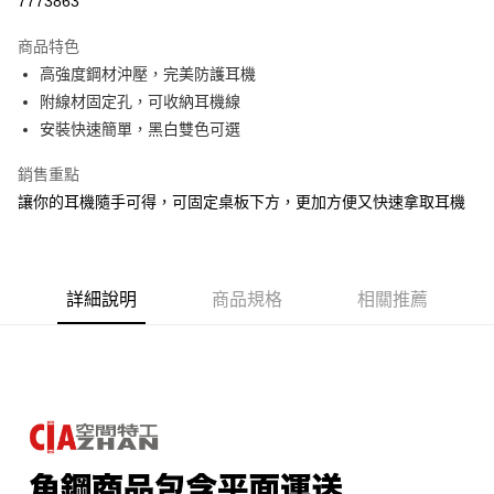
7773863
3 期 0 利率 每期
NT$166
21家銀行
商品特色
6 期 0 利率 每期
NT$83
21家銀行
合作金庫商業銀行
第一商業銀行
高強度鋼材沖壓，完美防護耳機
華南商業銀行
彰化商業銀行
合作金庫商業銀行
第一商業銀行
LINE Pay
附線材固定孔，可收納耳機線
上海商業儲蓄銀行
台北富邦商業銀行
華南商業銀行
彰化商業銀行
國泰世華商業銀行
兆豐國際商業銀行
安裝快速簡單，黑白雙色可選
Apple Pay
上海商業儲蓄銀行
台北富邦商業銀行
臺灣中小企業銀行
台中商業銀行
國泰世華商業銀行
兆豐國際商業銀行
銷售重點
匯豐（台灣）商業銀行
華泰商業銀行
悠遊付
臺灣中小企業銀行
台中商業銀行
聯邦商業銀行
遠東國際商業銀行
讓你的耳機隨手可得，可固定桌板下方，更加方便又快速拿取耳機
匯豐（台灣）商業銀行
華泰商業銀行
Google Pay
元大商業銀行
永豐商業銀行
聯邦商業銀行
遠東國際商業銀行
玉山商業銀行
星展（台灣）商業銀行
元大商業銀行
永豐商業銀行
全盈+PAY
台新國際商業銀行
中國信託商業銀行
玉山商業銀行
星展（台灣）商業銀行
台灣樂天信用卡公司
台新國際商業銀行
詳細說明
商品規格
中國信託商業銀行
相關推薦
大哥付你分期
台灣樂天信用卡公司
相關說明
【大哥付你分期使用說明】
AFTEE先享後付
1.本服務由台灣大哥大提供，台灣大哥大用戶可立即使用無須另外申請。
2.付款方式選擇「大哥付你分期」，訂單成立後會自動跳轉到大哥付的交易
相關說明
流程，驗證手機門號後，選擇欲分期的期數、繳款截止日，確認付款後即完
【關於「AFTEE先享後付」】
成交易。
AFTEE先享後付是「在收到商品之後才付款」的支付方式。 讓您購物簡單
運送方式
3.實際核准額度、可分期數及費用金額請依後續交易確認頁面所載為準。
便利好安心！
4.訂單成立30分鐘內，如未前往確認交易或遇審核未通過，訂單將自動取
１．簡單：不需註冊會員、不需綁卡、不需儲值。
宅配/貨運（特殊地區下單前請先確認運費是否需加價）
消。如遇「轉專審核」未通過狀況，表示未達大哥付你分期系統評分，恕無