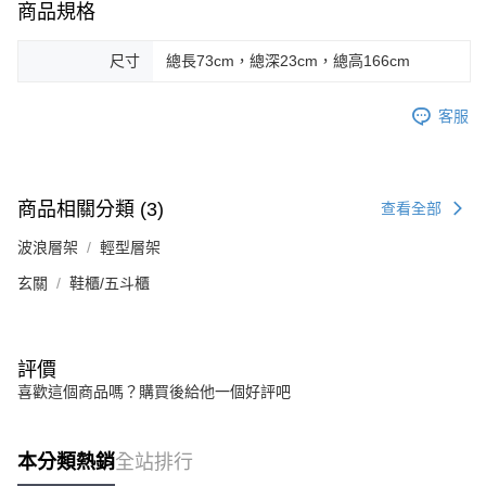
商品規格
尺寸
總長73cm，總深23cm，總高166cm
客服
商品相關分類 (3)
查看全部
波浪層架
輕型層架
玄關
鞋櫃/五斗櫃
評價
喜歡這個商品嗎？購買後給他一個好評吧
本分類熱銷
全站排行