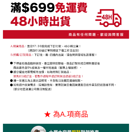
1.分期款項不併入電信帳單，「大哥付你分期」於每月結算日後寄送繳費提
【「AFTEE先享後付」結帳流程】
醒簡訊。
１．於結帳方式選擇「AFTEE先享後付」後，將跳轉至「AFTEE先享後付」
2.透過簡訊連結打開帳單後，可選擇「超商條碼／台灣大直營門市／銀行轉
結帳頁面，進行簡訊認證並確認金額後，即可完成結帳。
帳／街口支付／iPASS MONEY」等通路繳費。
２．訂單成立數日內，您將收到繳費通知簡訊。
３．收到繳費通知簡訊後14天內，點擊此簡訊中的連結，可透過四大超商／
【注意事項】
ATM／網路銀行／等多元方式進行付款，方視為交易完成。
1.本服務係由「台灣大哥大股份有限公司」（以下簡稱本公司）所提供，讓
※ 請注意：結帳手續完成當下不需立刻繳費，但若您需要取消訂單，請聯絡
用戶於交易時，得透過本服務購買商品或服務，並由商店將買賣／分期付款
購買商品的店家。未經商家同意取消之訂單仍視為有效，需透過AFTEE先享
買賣價金債權讓與本公司後，依約使用本公司帳單繳交帳款。
後付繳納相關費用。
2.基於同意付款使用「大哥付你分期」之契約關係目的，商店將以您的個人
※ 交易是否成功請以「AFTEE先享後付 」之結帳頁面顯示為準，若有關於
資料（包含姓名、電話或地址）提供予台灣大哥大進項蒐集、處理及利用，
是否繳費成功／繳費後需取消欲退款等相關疑問，請聯繫「AFTEE先享後付
由本公司與您本人進行分期帳單所需資料之確認、核對及更正。
客戶支援中心」
https://netprotections.freshdesk.com/support/home
3.完整用戶服務條款，請詳閱以下連結：
https://oppay.tw/userRule
【注意事項】
１．透過由恩沛科技股份有限公司提供之「AFTEE先享後付」服務完成之交
易，需依本服務之必要範圍內提供個人資料，並將交易相關給付款項請求債
權轉讓予恩沛科技股份有限公司。
２．關於個人資料處理事宜，請瀏覽以下網址：
https://aftee.tw/terms/#terms3
３．未成年的使用者請事先徵得法定代理人或監護人之同意方可使用
★ 為A.項商品
「AFTEE先享後付」，若未經同意申辦者引起之損失，本公司不負相關責
任。
４．使用「AFTEE先享後付」時，將依據個別帳號之用戶狀況，依本公司即
時審查核予不同之上限額度；若仍有額度不足之情形，本公司將視審查結果