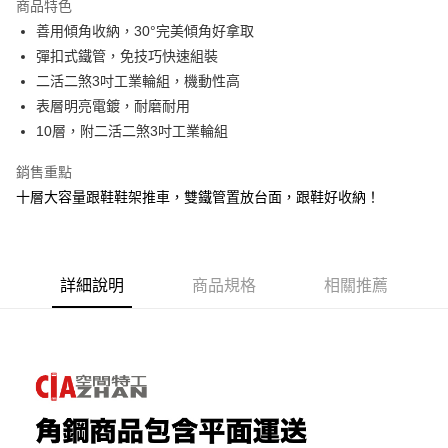
商品特色
6 期 0 利率 每期
NT$126
21家銀行
合作金庫商業銀行
第一商業銀行
善用傾角收納，30°完美傾角好拿取
華南商業銀行
彰化商業銀行
合作金庫商業銀行
第一商業銀行
LINE Pay
彈扣式鐵管，免技巧快速組裝
上海商業儲蓄銀行
台北富邦商業銀行
華南商業銀行
彰化商業銀行
國泰世華商業銀行
兆豐國際商業銀行
二活二煞3吋工業輪組，機動性高
Apple Pay
上海商業儲蓄銀行
台北富邦商業銀行
臺灣中小企業銀行
台中商業銀行
表層明亮電鍍，耐磨耐用
國泰世華商業銀行
兆豐國際商業銀行
匯豐（台灣）商業銀行
華泰商業銀行
悠遊付
臺灣中小企業銀行
台中商業銀行
10層，附二活二煞3吋工業輪組
聯邦商業銀行
遠東國際商業銀行
匯豐（台灣）商業銀行
華泰商業銀行
Google Pay
元大商業銀行
永豐商業銀行
銷售重點
聯邦商業銀行
遠東國際商業銀行
玉山商業銀行
星展（台灣）商業銀行
元大商業銀行
永豐商業銀行
十層大容量跟鞋鞋架推車，雙鐵管置放台面，跟鞋好收納！
全盈+PAY
台新國際商業銀行
中國信託商業銀行
玉山商業銀行
星展（台灣）商業銀行
台灣樂天信用卡公司
台新國際商業銀行
中國信託商業銀行
大哥付你分期
台灣樂天信用卡公司
相關說明
【大哥付你分期使用說明】
詳細說明
商品規格
相關推薦
AFTEE先享後付
1.本服務由台灣大哥大提供，台灣大哥大用戶可立即使用無須另外申請。
2.付款方式選擇「大哥付你分期」，訂單成立後會自動跳轉到大哥付的交易
相關說明
流程，驗證手機門號後，選擇欲分期的期數、繳款截止日，確認付款後即完
【關於「AFTEE先享後付」】
成交易。
AFTEE先享後付是「在收到商品之後才付款」的支付方式。 讓您購物簡單
運送方式
3.實際核准額度、可分期數及費用金額請依後續交易確認頁面所載為準。
便利好安心！
4.訂單成立30分鐘內，如未前往確認交易或遇審核未通過，訂單將自動取
１．簡單：不需註冊會員、不需綁卡、不需儲值。
宅配/貨運（特殊地區下單前請先確認運費是否需加價）
消。如遇「轉專審核」未通過狀況，表示未達大哥付你分期系統評分，恕無
２．便利：只要手機號碼，簡訊認證，即可結帳。
法說明評估內容。
每筆NT$130，滿NT$699(含以上)免運費
３．安心：先確認商品／服務後，再付款。
【繳款方式說明】