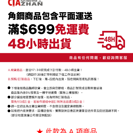
２．便利：只要手機號碼，簡訊認證，即可結帳。
法說明評估內容。
每筆NT$130，滿NT$699(含以上)免運費
３．安心：先確認商品／服務後，再付款。
【繳款方式說明】
1.分期款項不併入電信帳單，「大哥付你分期」於每月結算日後寄送繳費提
【「AFTEE先享後付」結帳流程】
醒簡訊。
１．於結帳方式選擇「AFTEE先享後付」後，將跳轉至「AFTEE先享後付」
2.透過簡訊連結打開帳單後，可選擇「超商條碼／台灣大直營門市／銀行轉
結帳頁面，進行簡訊認證並確認金額後，即可完成結帳。
帳／街口支付／iPASS MONEY」等通路繳費。
２．訂單成立數日內，您將收到繳費通知簡訊。
３．收到繳費通知簡訊後14天內，點擊此簡訊中的連結，可透過四大超商／
【注意事項】
ATM／網路銀行／等多元方式進行付款，方視為交易完成。
1.本服務係由「台灣大哥大股份有限公司」（以下簡稱本公司）所提供，讓
※ 請注意：結帳手續完成當下不需立刻繳費，但若您需要取消訂單，請聯絡
用戶於交易時，得透過本服務購買商品或服務，並由商店將買賣／分期付款
購買商品的店家。未經商家同意取消之訂單仍視為有效，需透過AFTEE先享
買賣價金債權讓與本公司後，依約使用本公司帳單繳交帳款。
後付繳納相關費用。
2.基於同意付款使用「大哥付你分期」之契約關係目的，商店將以您的個人
※ 交易是否成功請以「AFTEE先享後付 」之結帳頁面顯示為準，若有關於
資料（包含姓名、電話或地址）提供予台灣大哥大進項蒐集、處理及利用，
是否繳費成功／繳費後需取消欲退款等相關疑問，請聯繫「AFTEE先享後付
由本公司與您本人進行分期帳單所需資料之確認、核對及更正。
客戶支援中心」
https://netprotections.freshdesk.com/support/home
3.完整用戶服務條款，請詳閱以下連結：
https://oppay.tw/userRule
【注意事項】
１．透過由恩沛科技股份有限公司提供之「AFTEE先享後付」服務完成之交
易，需依本服務之必要範圍內提供個人資料，並將交易相關給付款項請求債
權轉讓予恩沛科技股份有限公司。
２．關於個人資料處理事宜，請瀏覽以下網址：
https://aftee.tw/terms/#terms3
３．未成年的使用者請事先徵得法定代理人或監護人之同意方可使用
「AFTEE先享後付」，若未經同意申辦者引起之損失，本公司不負相關責
任。
★ 此款為 A.項商品