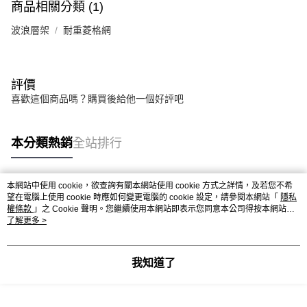
商品相關分類 (1)
波浪層架
耐重菱格網
評價
喜歡這個商品嗎？購買後給他一個好評吧
本分類熱銷
全站排行
本網站中使用 cookie，欲查詢有關本網站使用 cookie 方式之詳情，及若您不希
熱門標籤
望在電腦上使用 cookie 時應如何變更電腦的 cookie 設定，請參閱本網站「
隱私
權條款
」之 Cookie 聲明。您繼續使用本網站即表示您同意本公司得按本網站使
用條款之 Cookie 聲明使用 cookie。
了解更多 >
我知道了