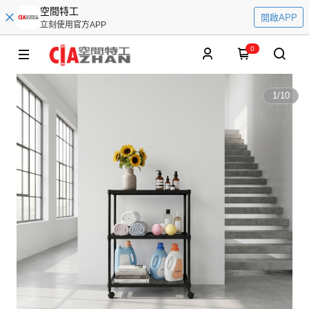
空間特工
開啟APP
立刻使用官方APP
0
1
/
10