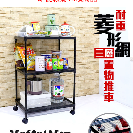
４．使用「AFTEE先享後付」時，將依據個別帳號之用戶狀況，依本公司即
時審查核予不同之上限額度；若仍有額度不足之情形，本公司將視審查結果
請求用戶進行身份認證。
５．嚴禁一人註冊多個帳號或使用他人資訊註冊。若發現惡意使用之情形，
恩沛科技股份有限公司將有權停止該用戶之使用額度並採取法律行動。