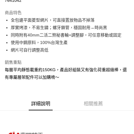
7641042
3 期 0 利率 每期
NT$393
21家銀行
商品特色
6 期 0 利率 每期
NT$196
21家銀行
合作金庫商業銀行
第一商業銀行
全包邊平面菱型網片，可直接置放物品不掉落
華南商業銀行
彰化商業銀行
合作金庫商業銀行
第一商業銀行
LINE Pay
厚實烤漆，不易生鏽；螺牙鎖管，穩固耐用→時尚黑
上海商業儲蓄銀行
台北富邦商業銀行
華南商業銀行
彰化商業銀行
國泰世華商業銀行
兆豐國際商業銀行
同時附有40mm二活二煞秘書輪+調整腳，可任意移動或固定
Apple Pay
上海商業儲蓄銀行
台北富邦商業銀行
臺灣中小企業銀行
台中商業銀行
使用中鋼原料，100%台灣生產
國泰世華商業銀行
兆豐國際商業銀行
匯豐（台灣）商業銀行
華泰商業銀行
悠遊付
臺灣中小企業銀行
台中商業銀行
網片可自行調整高低
聯邦商業銀行
遠東國際商業銀行
匯豐（台灣）商業銀行
華泰商業銀行
Google Pay
元大商業銀行
永豐商業銀行
銷售重點
聯邦商業銀行
遠東國際商業銀行
玉山商業銀行
星展（台灣）商業銀行
元大商業銀行
永豐商業銀行
每層平均靜態載重約150KG，產品好組裝又有強化荷重超級棒，還
全盈+PAY
台新國際商業銀行
中國信託商業銀行
玉山商業銀行
星展（台灣）商業銀行
有專屬層架配件可以加購唷～
台灣樂天信用卡公司
台新國際商業銀行
中國信託商業銀行
大哥付你分期
台灣樂天信用卡公司
相關說明
【大哥付你分期使用說明】
AFTEE先享後付
1.本服務由台灣大哥大提供，台灣大哥大用戶可立即使用無須另外申請。
詳細說明
相關推薦
2.付款方式選擇「大哥付你分期」，訂單成立後會自動跳轉到大哥付的交易
相關說明
流程，驗證手機門號後，選擇欲分期的期數、繳款截止日，確認付款後即完
【關於「AFTEE先享後付」】
成交易。
AFTEE先享後付是「在收到商品之後才付款」的支付方式。 讓您購物簡單
運送方式
3.實際核准額度、可分期數及費用金額請依後續交易確認頁面所載為準。
便利好安心！
4.訂單成立30分鐘內，如未前往確認交易或遇審核未通過，訂單將自動取
１．簡單：不需註冊會員、不需綁卡、不需儲值。
宅配/貨運（特殊地區下單前請先確認運費是否需加價）
消。如遇「轉專審核」未通過狀況，表示未達大哥付你分期系統評分，恕無