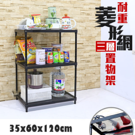
４．使用「AFTEE先享後付」時，將依據個別帳號之用戶狀況，依本公司即
時審查核予不同之上限額度；若仍有額度不足之情形，本公司將視審查結果
請求用戶進行身份認證。
５．嚴禁一人註冊多個帳號或使用他人資訊註冊。若發現惡意使用之情形，
恩沛科技股份有限公司將有權停止該用戶之使用額度並採取法律行動。