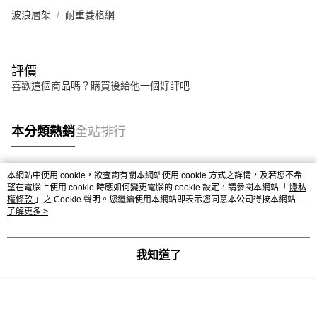
波浪層架
耐重菱格網
評價
喜歡這個商品嗎？購買後給他一個好評吧
本分類熱銷
全站排行
本網站中使用 cookie，欲查詢有關本網站使用 cookie 方式之詳情，及若您不希
熱門標籤
望在電腦上使用 cookie 時應如何變更電腦的 cookie 設定，請參閱本網站「
隱私
權條款
」之 Cookie 聲明。您繼續使用本網站即表示您同意本公司得按本網站使
用條款之 Cookie 聲明使用 cookie。
了解更多 >
我知道了