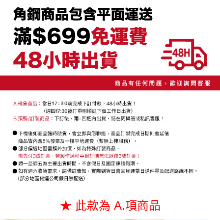
２．便利：只要手機號碼，簡訊認證，即可結帳。
法說明評估內容。
每筆NT$130，滿NT$699(含以上)免運費
３．安心：先確認商品／服務後，再付款。
【繳款方式說明】
1.分期款項不併入電信帳單，「大哥付你分期」於每月結算日後寄送繳費提
【「AFTEE先享後付」結帳流程】
醒簡訊。
１．於結帳方式選擇「AFTEE先享後付」後，將跳轉至「AFTEE先享後付」
2.透過簡訊連結打開帳單後，可選擇「超商條碼／台灣大直營門市／銀行轉
結帳頁面，進行簡訊認證並確認金額後，即可完成結帳。
帳／街口支付／iPASS MONEY」等通路繳費。
２．訂單成立數日內，您將收到繳費通知簡訊。
３．收到繳費通知簡訊後14天內，點擊此簡訊中的連結，可透過四大超商／
【注意事項】
ATM／網路銀行／等多元方式進行付款，方視為交易完成。
1.本服務係由「台灣大哥大股份有限公司」（以下簡稱本公司）所提供，讓
※ 請注意：結帳手續完成當下不需立刻繳費，但若您需要取消訂單，請聯絡
用戶於交易時，得透過本服務購買商品或服務，並由商店將買賣／分期付款
購買商品的店家。未經商家同意取消之訂單仍視為有效，需透過AFTEE先享
買賣價金債權讓與本公司後，依約使用本公司帳單繳交帳款。
後付繳納相關費用。
2.基於同意付款使用「大哥付你分期」之契約關係目的，商店將以您的個人
※ 交易是否成功請以「AFTEE先享後付 」之結帳頁面顯示為準，若有關於
資料（包含姓名、電話或地址）提供予台灣大哥大進項蒐集、處理及利用，
是否繳費成功／繳費後需取消欲退款等相關疑問，請聯繫「AFTEE先享後付
由本公司與您本人進行分期帳單所需資料之確認、核對及更正。
客戶支援中心」
https://netprotections.freshdesk.com/support/home
3.完整用戶服務條款，請詳閱以下連結：
https://oppay.tw/userRule
【注意事項】
１．透過由恩沛科技股份有限公司提供之「AFTEE先享後付」服務完成之交
易，需依本服務之必要範圍內提供個人資料，並將交易相關給付款項請求債
權轉讓予恩沛科技股份有限公司。
２．關於個人資料處理事宜，請瀏覽以下網址：
https://aftee.tw/terms/#terms3
３．未成年的使用者請事先徵得法定代理人或監護人之同意方可使用
★ 此款為 A.項商品
「AFTEE先享後付」，若未經同意申辦者引起之損失，本公司不負相關責
任。