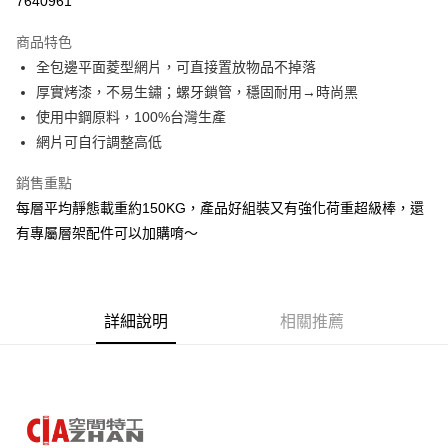
7640961
3 期 0 利率 每期
NT$370
21家銀行
商品特色
6 期 0 利率 每期
NT$185
21家銀行
合作金庫商業銀行
第一商業銀行
全包邊平面菱型網片，可直接置放物品不掉落
華南商業銀行
彰化商業銀行
合作金庫商業銀行
第一商業銀行
LINE Pay
厚實烤漆，不易生鏽；螺牙鎖管，穩固耐用→時尚黑
上海商業儲蓄銀行
台北富邦商業銀行
華南商業銀行
彰化商業銀行
國泰世華商業銀行
兆豐國際商業銀行
使用中鋼原料，100%台灣生產
Apple Pay
上海商業儲蓄銀行
台北富邦商業銀行
臺灣中小企業銀行
台中商業銀行
網片可自行調整高低
國泰世華商業銀行
兆豐國際商業銀行
匯豐（台灣）商業銀行
華泰商業銀行
悠遊付
臺灣中小企業銀行
台中商業銀行
聯邦商業銀行
遠東國際商業銀行
銷售重點
匯豐（台灣）商業銀行
華泰商業銀行
Google Pay
元大商業銀行
永豐商業銀行
每層平均靜態載重約150KG，產品好組裝又有強化荷重超級棒，還
聯邦商業銀行
遠東國際商業銀行
玉山商業銀行
星展（台灣）商業銀行
元大商業銀行
永豐商業銀行
有專屬層架配件可以加購唷～
全盈+PAY
台新國際商業銀行
中國信託商業銀行
玉山商業銀行
星展（台灣）商業銀行
台灣樂天信用卡公司
台新國際商業銀行
中國信託商業銀行
大哥付你分期
台灣樂天信用卡公司
相關說明
【大哥付你分期使用說明】
詳細說明
相關推薦
AFTEE先享後付
1.本服務由台灣大哥大提供，台灣大哥大用戶可立即使用無須另外申請。
2.付款方式選擇「大哥付你分期」，訂單成立後會自動跳轉到大哥付的交易
相關說明
流程，驗證手機門號後，選擇欲分期的期數、繳款截止日，確認付款後即完
【關於「AFTEE先享後付」】
成交易。
AFTEE先享後付是「在收到商品之後才付款」的支付方式。 讓您購物簡單
運送方式
3.實際核准額度、可分期數及費用金額請依後續交易確認頁面所載為準。
便利好安心！
4.訂單成立30分鐘內，如未前往確認交易或遇審核未通過，訂單將自動取
１．簡單：不需註冊會員、不需綁卡、不需儲值。
宅配/貨運（特殊地區下單前請先確認運費是否需加價）
消。如遇「轉專審核」未通過狀況，表示未達大哥付你分期系統評分，恕無