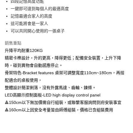
四段記憶高度功能
成交易。
AFTEE先享後付是「在收到商品之後才付款」的支付方式。 讓您購物簡單
運送方式
3.實際核准額度、可分期數及費用金額請依後續交易確認頁面所載為準。
一鍵即可達到每個人的最適高度
便利好安心！
4.訂單成立30分鐘內，如未前往確認交易或遇審核未通過，訂單將自動取
１．簡單：不需註冊會員、不需綁卡、不需儲值。
記憶最適合家人的高度
宅配/貨運（特殊地區下單前請先確認運費是否需加價）
消。如遇「轉專審核」未通過狀況，表示未達大哥付你分期系統評分，恕無
２．便利：只要手機號碼，簡訊認證，即可結帳。
法說明評估內容。
這可能將會是一家人
每筆NT$130，滿NT$699(含以上)免運費
３．安心：先確認商品／服務後，再付款。
【繳款方式說明】
可以共同開心使用的一張桌子
1.分期款項不併入電信帳單，「大哥付你分期」於每月結算日後寄送繳費提
【「AFTEE先享後付」結帳流程】
醒簡訊。
１．於結帳方式選擇「AFTEE先享後付」後，將跳轉至「AFTEE先享後付」
銷售重點
2.透過簡訊連結打開帳單後，可選擇「超商條碼／台灣大直營門市／銀行轉
結帳頁面，進行簡訊認證並確認金額後，即可完成結帳。
帳／街口支付／iPASS MONEY」等通路繳費。
升降平均耐重120KG
２．訂單成立數日內，您將收到繳費通知簡訊。
３．收到繳費通知簡訊後14天內，點擊此簡訊中的連結，可透過四大超商／
精密卡榫設計，升的更高，降得更低；配備安全裝置，上升下降
【注意事項】
ATM／網路銀行／等多元方式進行付款，方視為交易完成。
時，碰到異物會自動感應停止。
1.本服務係由「台灣大哥大股份有限公司」（以下簡稱本公司）所提供，讓
※ 請注意：結帳手續完成當下不需立刻繳費，但若您需要取消訂單，請聯絡
用戶於交易時，得透過本服務購買商品或服務，並由商店將買賣／分期付款
骨架特色-Bracket features 桌架可調整寬度110cm~180cm，再搭
購買商品的店家。未經商家同意取消之訂單仍視為有效，需透過AFTEE先享
買賣價金債權讓與本公司後，依約使用本公司帳單繳交帳款。
後付繳納相關費用。
配適合的桌板使用，
2.基於同意付款使用「大哥付你分期」之契約關係目的，商店將以您的個人
※ 交易是否成功請以「AFTEE先享後付 」之結帳頁面顯示為準，若有關於
資料（包含姓名、電話或地址）提供予台灣大哥大進項蒐集、處理及利用，
整體設計簡潔俐落，沒有外露馬達、齒輪、鍊條。
是否繳費成功／繳費後需取消欲退款等相關疑問，請聯繫「AFTEE先享後付
由本公司與您本人進行分期帳單所需資料之確認、核對及更正。
LED高顯示控制面板-LED high display control panel
客戶支援中心」
https://netprotections.freshdesk.com/support/home
3.完整用戶服務條款，請詳閱以下連結：
https://oppay.tw/userRule
🔺150cm以下無加價需自行組裝，或聯繫客服詢問到府安裝事宜
【注意事項】
🔺160cm以上因安全考量皆由師傅組裝，價格已含組裝費用
１．透過由恩沛科技股份有限公司提供之「AFTEE先享後付」服務完成之交
易，需依本服務之必要範圍內提供個人資料，並將交易相關給付款項請求債
權轉讓予恩沛科技股份有限公司。
２．關於個人資料處理事宜，請瀏覽以下網址：
https://aftee.tw/terms/#terms3