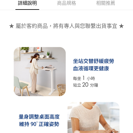
詳細說明
商品規格
相關推薦
３．未成年的使用者請事先徵得法定代理人或監護人之同意方可使用
「AFTEE先享後付」，若未經同意申辦者引起之損失，本公司不負相關責
任。
４．使用「AFTEE先享後付」時，將依據個別帳號之用戶狀況，依本公司即
★ 屬於客約商品，將有專人與您聯繫出貨事宜 ★
時審查核予不同之上限額度；若仍有額度不足之情形，本公司將視審查結果
請求用戶進行身份認證。
５．嚴禁一人註冊多個帳號或使用他人資訊註冊。若發現惡意使用之情形，
恩沛科技股份有限公司將有權停止該用戶之使用額度並採取法律行動。