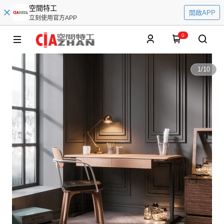
空間特工
開啟APP
立刻使用官方APP
0
1
/
10