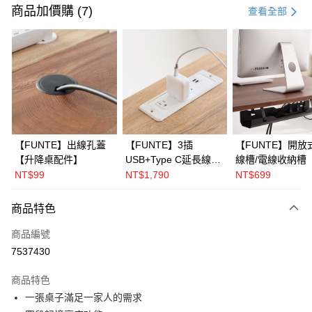
信用卡一次付款
商品加價購 (7)
查看全部
信用卡分期付款
3 期 0 利率 每期
NT$5,966
21家銀行
6 期 0 利率 每期
NT$2,983
21家銀行
合作金庫商業銀行
第一商業銀行
華南商業銀行
彰化商業銀行
合作金庫商業銀行
第一商業銀行
LINE Pay
上海商業儲蓄銀行
台北富邦商業銀行
華南商業銀行
彰化商業銀行
國泰世華商業銀行
兆豐國際商業銀行
Apple Pay
上海商業儲蓄銀行
台北富邦商業銀行
臺灣中小企業銀行
台中商業銀行
國泰世華商業銀行
兆豐國際商業銀行
【FUNTE】出線孔蓋
【FUNTE】3插
【FUNTE】開放
匯豐（台灣）商業銀行
華泰商業銀行
悠遊付
臺灣中小企業銀行
台中商業銀行
【升降桌配件】
USB+Type C延長線
線槽/電線收納槽
聯邦商業銀行
遠東國際商業銀行
匯豐（台灣）商業銀行
華泰商業銀行
【升降桌配件】
降桌配件】
NT$99
NT$1,790
NT$699
Google Pay
元大商業銀行
永豐商業銀行
聯邦商業銀行
遠東國際商業銀行
玉山商業銀行
星展（台灣）商業銀行
元大商業銀行
永豐商業銀行
全盈+PAY
商品特色
台新國際商業銀行
中國信託商業銀行
玉山商業銀行
星展（台灣）商業銀行
台灣樂天信用卡公司
台新國際商業銀行
中國信託商業銀行
大哥付你分期
商品編號
台灣樂天信用卡公司
相關說明
7537430
【大哥付你分期使用說明】
AFTEE先享後付
1.本服務由台灣大哥大提供，台灣大哥大用戶可立即使用無須另外申請。
商品特色
2.付款方式選擇「大哥付你分期」，訂單成立後會自動跳轉到大哥付的交易
相關說明
一張桌子滿足一家人的需求
流程，驗證手機門號後，選擇欲分期的期數、繳款截止日，確認付款後即完
【關於「AFTEE先享後付」】