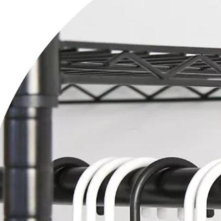
1.本服務
※ 請注意
用戶於交
絡購買商品
款買賣價
先享後付
2.基於同
※ 交易是
資料（包
是否繳費成
用，由本
付客戶支
3.完整用
【注意事
１．透過由
交易，需
求債權轉
２．關於
https://aft
３．未成
「AFTE
任。
４．使用「
即時審查
結果請求
５．嚴禁
形，恩沛
動。