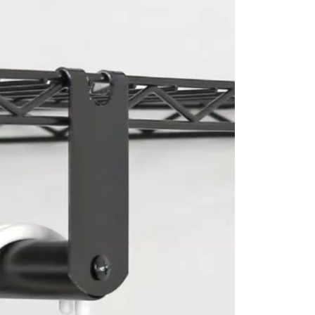
係由「台灣大哥大股份有限公司」（以下簡稱本公司）所提供，讓
：結帳手續完成當下不需立刻繳費，但若您需要取消訂單，請聯
易時，得透過本服務購買商品或服務，並由商店將買賣／分期付
的店家。未經商家同意取消之訂單仍視為有效，需透過AFTEE
金債權讓與本公司後，依約使用本公司帳單繳交帳款。
繳納相關費用。
意付款使用「大哥付你分期」之契約關係目的，商店將以您的個人
否成功請以「AFTEE先享後付 」之結帳頁面顯示為準，若有關於
含姓名、電話或地址）提供予台灣大哥大進項蒐集、處理及利
功／繳費後需取消欲退款等相關疑問，請聯繫「AFTEE先享後
公司與您本人進行分期帳單所需資料之確認、核對及更正。
援中心」
https://netprotections.freshdesk.com/support/home
戶服務條款，請詳閱以下連結：
https://oppay.tw/userRule
項】
恩沛科技股份有限公司提供之「AFTEE先享後付」服務完成之
依本服務之必要範圍內提供個人資料，並將交易相關給付款項請
讓予恩沛科技股份有限公司。
個人資料處理事宜，請瀏覽以下網址：
ee.tw/terms/#terms3
年的使用者請事先徵得法定代理人或監護人之同意方可使用
E先享後付」，若未經同意申辦者引起之損失，本公司不負相關責
AFTEE先享後付」時，將依據個別帳號之用戶狀況，依本公司
核予不同之上限額度；若仍有額度不足之情形，本公司將視審查
用戶進行身份認證。
一人註冊多個帳號或使用他人資訊註冊。若發現惡意使用之情
科技股份有限公司將有權停止該用戶之使用額度並採取法律行