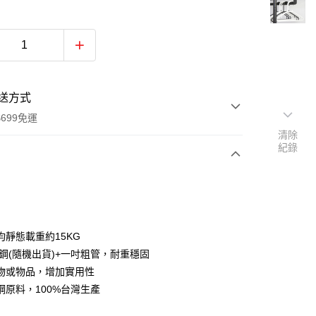
送方式
699免運
清除
紀錄
次付款
期付款
0 利率 每期
NT$53
21家銀行
均靜態載重約15KG
0 利率 每期
NT$26
21家銀行
庫商業銀行
第一商業銀行
塑鋼(隨機出貨)+一吋粗管，耐重穩固
業銀行
彰化商業銀行
物或物品，增加實用性
庫商業銀行
第一商業銀行
業儲蓄銀行
台北富邦商業銀行
業銀行
彰化商業銀行
鋼原料，100%台灣生產
華商業銀行
兆豐國際商業銀行
業儲蓄銀行
台北富邦商業銀行
小企業銀行
台中商業銀行