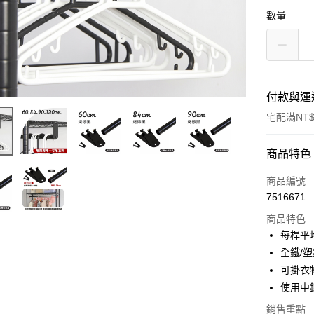
數量
付款與運
宅配滿NT$
付款方式
商品特色
信用卡一
商品編號
7516671
信用卡分
商品特色
3 期 
每桿平
6 期 
合作金
全鐵/
華南商
可掛衣
合作金
LINE Pay
上海商
華南商
使用中
國泰世
Apple Pay
上海商
銷售重點
臺灣中