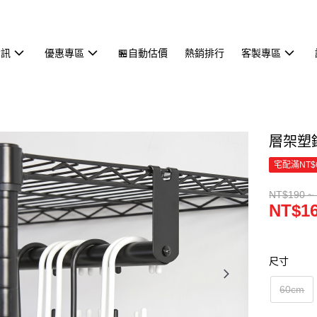
資訊
優惠專區
🏪自動估價
熱銷排行
客製專區
層架塑
宅配滿NT$
NT$190 ~
NT$16
尺寸
60cm