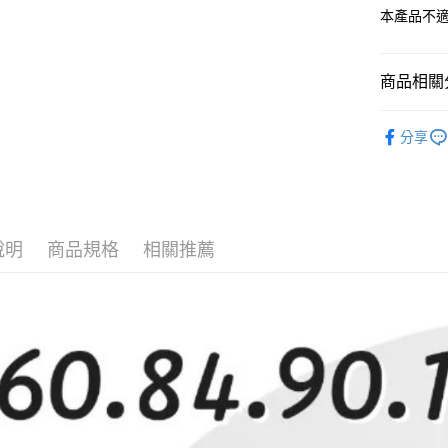
國泰世
匯豐（
本產品不適
悠遊付
臺灣中
聯邦商
匯豐（
Google Pa
元大商
聯邦商
玉山商
商品相關分
元大商
全盈+PAY
台新國
玉山商
台灣樂
配件
波
台新國
大哥付你
分享
台灣樂
相關說明
波浪層架
【大哥付
AFTEE先
1.本服務
2.付款方
相關說明
流程，驗
【關於「A
完成交易
說明
商品規格
相關推薦
AFTEE
3.實際核
便利好安
運送方式
4.訂單成
１．簡單
消。如遇
２．便利
宅配/貨
無法說明
３．安心
【繳款方
每筆NT$1
1.分期款
【「AFT
醒簡訊。
１．於結帳
2.透過簡
付」結帳
帳／街口支
２．訂單
３．收到繳
【注意事
／ATM／