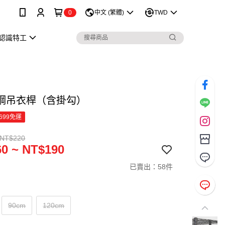
0
中文 (繁體)
TWD
認識特工
鋼吊衣桿（含掛勾）
699免運
 NT$220
0 ~ NT$190
已賣出：58件
90cm
120cm