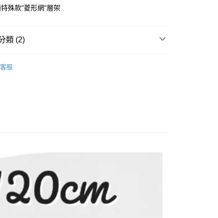
華商業銀行
兆豐國際商業銀行
台灣）商業銀行
華泰商業銀行
特殊款"菱形網"層架
小企業銀行
台中商業銀行
業銀行
遠東國際商業銀行
台灣）商業銀行
華泰商業銀行
y
業銀行
永豐商業銀行
業銀行
遠東國際商業銀行
業銀行
星展（台灣）商業銀行
類 (2)
業銀行
永豐商業銀行
際商業銀行
中國信託商業銀行
業銀行
星展（台灣）商業銀行
天信用卡公司
浪層架配件
際商業銀行
中國信託商業銀行
分期
客服
天信用卡公司
波浪架配件
你分期使用說明】
享後付
由台灣大哥大提供，台灣大哥大用戶可立即使用無須另外申請。
式選擇「大哥付你分期」，訂單成立後會自動跳轉到大哥付的交易
證手機門號後，選擇欲分期的期數、繳款截止日，確認付款後即
FTEE先享後付」】
。
先享後付是「在收到商品之後才付款」的支付方式。 讓您購物簡單
准額度、可分期數及費用金額請依後續交易確認頁面所載為準。
心！
立30分鐘內，如未前往確認交易或遇審核未通過，訂單將自動取
：不需註冊會員、不需綁卡、不需儲值。
「轉專審核」未通過狀況，表示未達大哥付你分期系統評分，恕
：只要手機號碼，簡訊認證，即可結帳。
運（特殊地區下單前請先確認運費是否需加價）
評估內容。
：先確認商品／服務後，再付款。
式說明】
30，滿NT$699(含以上)免運費
項不併入電信帳單，「大哥付你分期」於每月結算日後寄送繳費提
EE先享後付」結帳流程】
方式選擇「AFTEE先享後付」後，將跳轉至「AFTEE先享後
訊連結打開帳單後，可選擇「超商條碼／台灣大直營門市／銀行轉
頁面，進行簡訊認證並確認金額後，即可完成結帳。
付／iPASS MONEY」等通路繳費。
成立數日內，您將收到繳費通知簡訊。
費通知簡訊後14天內，點擊此簡訊中的連結，可透過四大超商
項】
網路銀行／等多元方式進行付款，方視為交易完成。