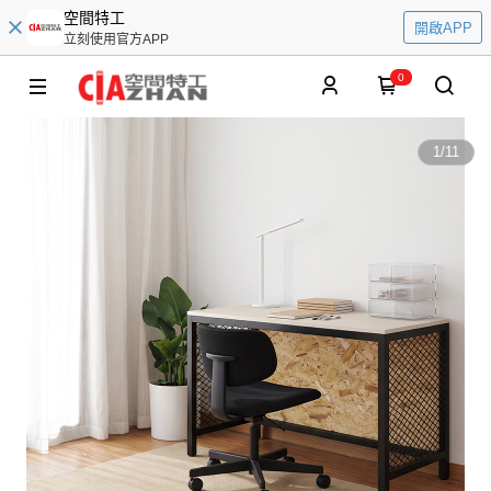
空間特工
開啟APP
立刻使用官方APP
0
1
/
11