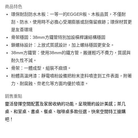
3 期 0 利率 每期
NT$4,446
21家銀行
商品特色
6 期 0 利率 每期
NT$2,223
21家銀行
合作金庫商業銀行
第一商業銀行
環保耐刮防水木板：一等一的EGGER板、木板品質，不僅耐
華南商業銀行
彰化商業銀行
合作金庫商業銀行
第一商業銀行
LINE Pay
刮、防水，使用時不必擔心受潮膨脹或刮傷留痕跡；環保材質更
上海商業儲蓄銀行
台北富邦商業銀行
華南商業銀行
彰化商業銀行
國泰世華商業銀行
兆豐國際商業銀行
是友善環境
Apple Pay
上海商業儲蓄銀行
台北富邦商業銀行
臺灣中小企業銀行
台中商業銀行
骨架穩固：38mm方鐵管特別加設橫桿讓結構穩固
國泰世華商業銀行
兆豐國際商業銀行
匯豐（台灣）商業銀行
華泰商業銀行
悠遊付
臺灣中小企業銀行
台中商業銀行
鎖螺絲設計：上放式質感設計，加上螺絲穩固更安全。
聯邦商業銀行
遠東國際商業銀行
匯豐（台灣）商業銀行
華泰商業銀行
38mm方鐵管：使用38mm的鐵方管，搬運輕巧不費力，質感與
Google Pay
元大商業銀行
永豐商業銀行
聯邦商業銀行
遠東國際商業銀行
耐久性不減。
玉山商業銀行
星展（台灣）商業銀行
元大商業銀行
永豐商業銀行
全盈+PAY
骨架：一體成型，組裝不麻煩。
台新國際商業銀行
中國信託商業銀行
玉山商業銀行
星展（台灣）商業銀行
台灣樂天信用卡公司
粉體高溫烤漆：靜電噴粉設備把粉末塗料噴塗到工件表面，附著
台新國際商業銀行
中國信託商業銀行
大哥付你分期
力、耐腐蝕、奈老化等方面均優於噴漆。
台灣樂天信用卡公司
相關說明
【大哥付你分期使用說明】
銷售重點
AFTEE先享後付
1.本服務由台灣大哥大提供，台灣大哥大用戶可立即使用無須另外申請。
2.付款方式選擇「大哥付你分期」，訂單成立後會自動跳轉到大哥付的交易
靈活發揮空間配置及家居收納的功能，呈現簡約設計美感；茶几
相關說明
流程，驗證手機門號後，選擇欲分期的期數、繳款截止日，確認付款後即完
【關於「AFTEE先享後付」】
桌、和室桌、書桌、餐桌、咖啡桌多款任選，快來空間特工搶購
成交易。
AFTEE先享後付是「在收到商品之後才付款」的支付方式。 讓您購物簡單
吧！
運送方式
3.實際核准額度、可分期數及費用金額請依後續交易確認頁面所載為準。
便利好安心！
4.訂單成立30分鐘內，如未前往確認交易或遇審核未通過，訂單將自動取
１．簡單：不需註冊會員、不需綁卡、不需儲值。
宅配/貨運（特殊地區下單前請先確認運費是否需加價）
消。如遇「轉專審核」未通過狀況，表示未達大哥付你分期系統評分，恕無
２．便利：只要手機號碼，簡訊認證，即可結帳。
法說明評估內容。
每筆NT$130，滿NT$699(含以上)免運費