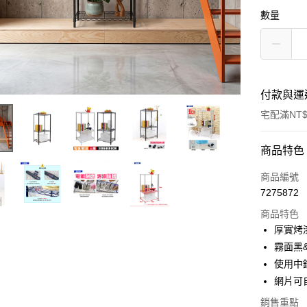
數量
付款與運
宅配滿NT$
付款方式
商品特色
信用卡一
商品編號
7275872
信用卡分
商品特色
3 期 
厚實烤
6 期 
合作金
霧面黑
華南商
使用中
合作金
LINE Pay
上海商
華南商
網片可
國泰世
Apple Pay
上海商
銷售重點
臺灣中