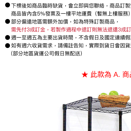
★ 此款為 A. 