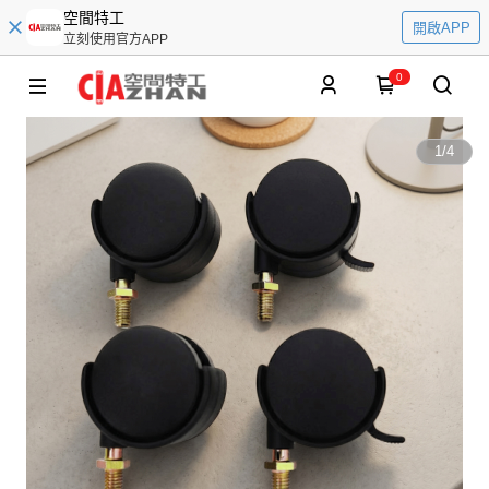
空間特工
開啟APP
立刻使用官方APP
0
1
/
4