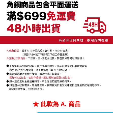
4.訂單成立30分鐘內，如未前往確認交易或遇審核未通過，訂單將自動取
１．簡單：不需註冊會員、不需綁卡、不需儲值。
宅配/貨運（特殊地區下單前請先確認運費是否需加價）
消。如遇「轉專審核」未通過狀況，表示未達大哥付你分期系統評分，恕無
２．便利：只要手機號碼，簡訊認證，即可結帳。
法說明評估內容。
每筆NT$130，滿NT$699(含以上)免運費
３．安心：先確認商品／服務後，再付款。
【繳款方式說明】
1.分期款項不併入電信帳單，「大哥付你分期」於每月結算日後寄送繳費提
【「AFTEE先享後付」結帳流程】
醒簡訊。
１．於結帳方式選擇「AFTEE先享後付」後，將跳轉至「AFTEE先享後付」
2.透過簡訊連結打開帳單後，可選擇「超商條碼／台灣大直營門市／銀行轉
結帳頁面，進行簡訊認證並確認金額後，即可完成結帳。
帳／街口支付／iPASS MONEY」等通路繳費。
２．訂單成立數日內，您將收到繳費通知簡訊。
３．收到繳費通知簡訊後14天內，點擊此簡訊中的連結，可透過四大超商／
【注意事項】
ATM／網路銀行／等多元方式進行付款，方視為交易完成。
1.本服務係由「台灣大哥大股份有限公司」（以下簡稱本公司）所提供，讓
※ 請注意：結帳手續完成當下不需立刻繳費，但若您需要取消訂單，請聯絡
用戶於交易時，得透過本服務購買商品或服務，並由商店將買賣／分期付款
購買商品的店家。未經商家同意取消之訂單仍視為有效，需透過AFTEE先享
買賣價金債權讓與本公司後，依約使用本公司帳單繳交帳款。
後付繳納相關費用。
2.基於同意付款使用「大哥付你分期」之契約關係目的，商店將以您的個人
※ 交易是否成功請以「AFTEE先享後付 」之結帳頁面顯示為準，若有關於
資料（包含姓名、電話或地址）提供予台灣大哥大進項蒐集、處理及利用，
是否繳費成功／繳費後需取消欲退款等相關疑問，請聯繫「AFTEE先享後付
由本公司與您本人進行分期帳單所需資料之確認、核對及更正。
客戶支援中心」
https://netprotections.freshdesk.com/support/home
3.完整用戶服務條款，請詳閱以下連結：
https://oppay.tw/userRule
【注意事項】
１．透過由恩沛科技股份有限公司提供之「AFTEE先享後付」服務完成之交
易，需依本服務之必要範圍內提供個人資料，並將交易相關給付款項請求債
權轉讓予恩沛科技股份有限公司。
２．關於個人資料處理事宜，請瀏覽以下網址：
https://aftee.tw/terms/#terms3
★ 此款為 A. 商品
３．未成年的使用者請事先徵得法定代理人或監護人之同意方可使用
「AFTEE先享後付」，若未經同意申辦者引起之損失，本公司不負相關責