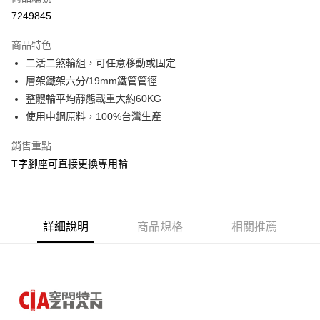
信用卡分期付款
7249845
3 期 0 利率 每期
NT$46
21家銀行
商品特色
6 期 0 利率 每期
NT$23
21家銀行
合作金庫商業銀行
第一商業銀行
二活二煞輪組，可任意移動或固定
華南商業銀行
彰化商業銀行
合作金庫商業銀行
第一商業銀行
LINE Pay
層架鐵架六分/19mm鐵管管徑
上海商業儲蓄銀行
台北富邦商業銀行
華南商業銀行
彰化商業銀行
國泰世華商業銀行
兆豐國際商業銀行
整體輪平均靜態載重大約60KG
Apple Pay
上海商業儲蓄銀行
台北富邦商業銀行
臺灣中小企業銀行
台中商業銀行
使用中鋼原料，100%台灣生產
國泰世華商業銀行
兆豐國際商業銀行
匯豐（台灣）商業銀行
華泰商業銀行
悠遊付
臺灣中小企業銀行
台中商業銀行
聯邦商業銀行
遠東國際商業銀行
銷售重點
匯豐（台灣）商業銀行
華泰商業銀行
Google Pay
元大商業銀行
永豐商業銀行
T字腳座可直接更換專用輪
聯邦商業銀行
遠東國際商業銀行
玉山商業銀行
星展（台灣）商業銀行
元大商業銀行
永豐商業銀行
全盈+PAY
台新國際商業銀行
中國信託商業銀行
玉山商業銀行
星展（台灣）商業銀行
台灣樂天信用卡公司
台新國際商業銀行
中國信託商業銀行
大哥付你分期
台灣樂天信用卡公司
詳細說明
商品規格
相關推薦
相關說明
【大哥付你分期使用說明】
AFTEE先享後付
1.本服務由台灣大哥大提供，台灣大哥大用戶可立即使用無須另外申請。
2.付款方式選擇「大哥付你分期」，訂單成立後會自動跳轉到大哥付的交易
相關說明
流程，驗證手機門號後，選擇欲分期的期數、繳款截止日，確認付款後即完
【關於「AFTEE先享後付」】
成交易。
AFTEE先享後付是「在收到商品之後才付款」的支付方式。 讓您購物簡單
運送方式
3.實際核准額度、可分期數及費用金額請依後續交易確認頁面所載為準。
便利好安心！