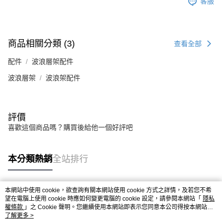
客服
商品相關分類 (3)
查看全部
配件
波浪層架配件
波浪層架
波浪架配件
評價
喜歡這個商品嗎？購買後給他一個好評吧
本分類熱銷
全站排行
本網站中使用 cookie，欲查詢有關本網站使用 cookie 方式之詳情，及若您不希
熱門標籤
望在電腦上使用 cookie 時應如何變更電腦的 cookie 設定，請參閱本網站「
隱私
權條款
」之 Cookie 聲明。您繼續使用本網站即表示您同意本公司得按本網站使
用條款之 Cookie 聲明使用 cookie。
了解更多 >