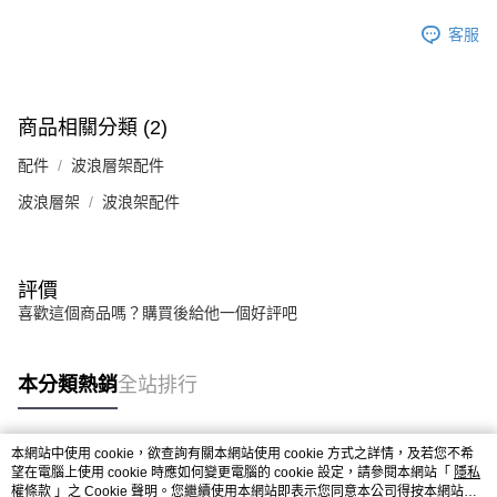
客服
商品相關分類 (2)
配件
波浪層架配件
波浪層架
波浪架配件
評價
喜歡這個商品嗎？購買後給他一個好評吧
本分類熱銷
全站排行
本網站中使用 cookie，欲查詢有關本網站使用 cookie 方式之詳情，及若您不希
熱門標籤
望在電腦上使用 cookie 時應如何變更電腦的 cookie 設定，請參閱本網站「
隱私
權條款
」之 Cookie 聲明。您繼續使用本網站即表示您同意本公司得按本網站使