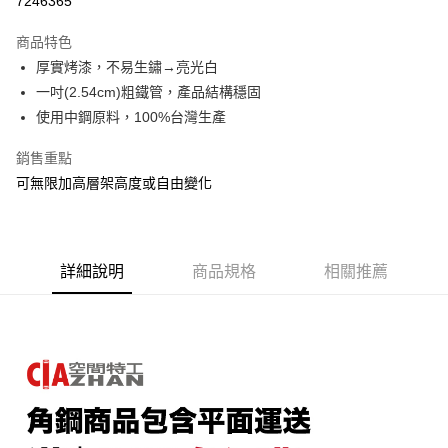
7246365
3 期 0 利率 每期
NT$36
21家銀行
商品特色
6 期 0 利率 每期
NT$18
21家銀行
合作金庫商業銀行
第一商業銀行
厚實烤漆，不易生鏽→亮光白
華南商業銀行
彰化商業銀行
合作金庫商業銀行
第一商業銀行
LINE Pay
一吋(2.54cm)粗鐵管，產品結構穩固
上海商業儲蓄銀行
台北富邦商業銀行
華南商業銀行
彰化商業銀行
國泰世華商業銀行
兆豐國際商業銀行
使用中鋼原料，100%台灣生產
Apple Pay
上海商業儲蓄銀行
台北富邦商業銀行
臺灣中小企業銀行
台中商業銀行
國泰世華商業銀行
兆豐國際商業銀行
銷售重點
匯豐（台灣）商業銀行
華泰商業銀行
悠遊付
臺灣中小企業銀行
台中商業銀行
聯邦商業銀行
遠東國際商業銀行
可無限加高層架高度或自由變化
匯豐（台灣）商業銀行
華泰商業銀行
Google Pay
元大商業銀行
永豐商業銀行
聯邦商業銀行
遠東國際商業銀行
玉山商業銀行
星展（台灣）商業銀行
元大商業銀行
永豐商業銀行
全盈+PAY
台新國際商業銀行
中國信託商業銀行
玉山商業銀行
星展（台灣）商業銀行
台灣樂天信用卡公司
台新國際商業銀行
詳細說明
商品規格
中國信託商業銀行
相關推薦
大哥付你分期
台灣樂天信用卡公司
相關說明
【大哥付你分期使用說明】
AFTEE先享後付
1.本服務由台灣大哥大提供，台灣大哥大用戶可立即使用無須另外申請。
2.付款方式選擇「大哥付你分期」，訂單成立後會自動跳轉到大哥付的交易
相關說明
流程，驗證手機門號後，選擇欲分期的期數、繳款截止日，確認付款後即完
【關於「AFTEE先享後付」】
成交易。
AFTEE先享後付是「在收到商品之後才付款」的支付方式。 讓您購物簡單
運送方式
3.實際核准額度、可分期數及費用金額請依後續交易確認頁面所載為準。
便利好安心！
4.訂單成立30分鐘內，如未前往確認交易或遇審核未通過，訂單將自動取
１．簡單：不需註冊會員、不需綁卡、不需儲值。
宅配/貨運（特殊地區下單前請先確認運費是否需加價）
消。如遇「轉專審核」未通過狀況，表示未達大哥付你分期系統評分，恕無