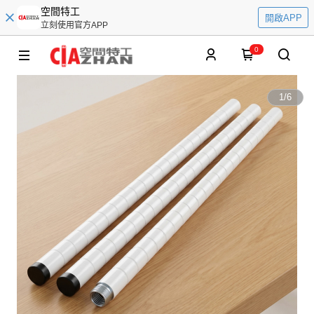
空間特工
開啟APP
立刻使用官方APP
0
1
/
6