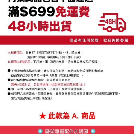
4.訂單成立30分鐘內，如未前往確認交易或遇審核未通過，訂單將自動取
１．簡單：不需註冊會員、不需綁卡、不需儲值。
宅配/貨運（特殊地區下單前請先確認運費是否需加價）
消。如遇「轉專審核」未通過狀況，表示未達大哥付你分期系統評分，恕無
２．便利：只要手機號碼，簡訊認證，即可結帳。
法說明評估內容。
每筆NT$130，滿NT$699(含以上)免運費
３．安心：先確認商品／服務後，再付款。
【繳款方式說明】
1.分期款項不併入電信帳單，「大哥付你分期」於每月結算日後寄送繳費提
【「AFTEE先享後付」結帳流程】
醒簡訊。
１．於結帳方式選擇「AFTEE先享後付」後，將跳轉至「AFTEE先享後付」
2.透過簡訊連結打開帳單後，可選擇「超商條碼／台灣大直營門市／銀行轉
結帳頁面，進行簡訊認證並確認金額後，即可完成結帳。
帳／街口支付／iPASS MONEY」等通路繳費。
２．訂單成立數日內，您將收到繳費通知簡訊。
３．收到繳費通知簡訊後14天內，點擊此簡訊中的連結，可透過四大超商／
【注意事項】
ATM／網路銀行／等多元方式進行付款，方視為交易完成。
1.本服務係由「台灣大哥大股份有限公司」（以下簡稱本公司）所提供，讓
※ 請注意：結帳手續完成當下不需立刻繳費，但若您需要取消訂單，請聯絡
用戶於交易時，得透過本服務購買商品或服務，並由商店將買賣／分期付款
購買商品的店家。未經商家同意取消之訂單仍視為有效，需透過AFTEE先享
買賣價金債權讓與本公司後，依約使用本公司帳單繳交帳款。
後付繳納相關費用。
2.基於同意付款使用「大哥付你分期」之契約關係目的，商店將以您的個人
※ 交易是否成功請以「AFTEE先享後付 」之結帳頁面顯示為準，若有關於
資料（包含姓名、電話或地址）提供予台灣大哥大進項蒐集、處理及利用，
是否繳費成功／繳費後需取消欲退款等相關疑問，請聯繫「AFTEE先享後付
由本公司與您本人進行分期帳單所需資料之確認、核對及更正。
客戶支援中心」
https://netprotections.freshdesk.com/support/home
3.完整用戶服務條款，請詳閱以下連結：
https://oppay.tw/userRule
【注意事項】
１．透過由恩沛科技股份有限公司提供之「AFTEE先享後付」服務完成之交
易，需依本服務之必要範圍內提供個人資料，並將交易相關給付款項請求債
權轉讓予恩沛科技股份有限公司。
★ 此款為 A. 商品
２．關於個人資料處理事宜，請瀏覽以下網址：
https://aftee.tw/terms/#terms3
３．未成年的使用者請事先徵得法定代理人或監護人之同意方可使用
「AFTEE先享後付」，若未經同意申辦者引起之損失，本公司不負相關責