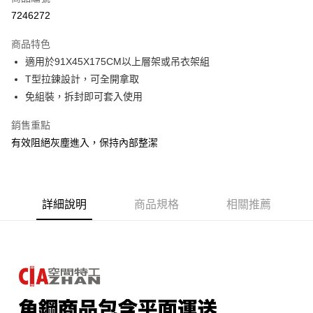
信用卡分期付款
7246272
3 期 0 利率 每期
NT$80
21家銀行
商品特色
6 期 0 利率 每期
NT$40
21家銀行
合作金庫商業銀行
第一商業銀行
適用於91X45X175CM以上層架或吊衣架組
華南商業銀行
彰化商業銀行
合作金庫商業銀行
第一商業銀行
LINE Pay
T型拉鍊設計，可全開拿取
上海商業儲蓄銀行
台北富邦商業銀行
華南商業銀行
彰化商業銀行
國泰世華商業銀行
兆豐國際商業銀行
免組裝，拆封即可套入使用
Apple Pay
上海商業儲蓄銀行
台北富邦商業銀行
臺灣中小企業銀行
台中商業銀行
國泰世華商業銀行
兆豐國際商業銀行
銷售重點
匯豐（台灣）商業銀行
華泰商業銀行
悠遊付
臺灣中小企業銀行
台中商業銀行
聯邦商業銀行
遠東國際商業銀行
有效阻絕灰塵進入，保持內部整潔
匯豐（台灣）商業銀行
華泰商業銀行
Google Pay
元大商業銀行
永豐商業銀行
聯邦商業銀行
遠東國際商業銀行
玉山商業銀行
星展（台灣）商業銀行
元大商業銀行
永豐商業銀行
全盈+PAY
台新國際商業銀行
中國信託商業銀行
玉山商業銀行
星展（台灣）商業銀行
台灣樂天信用卡公司
台新國際商業銀行
詳細說明
商品規格
中國信託商業銀行
相關推薦
大哥付你分期
台灣樂天信用卡公司
相關說明
【大哥付你分期使用說明】
AFTEE先享後付
1.本服務由台灣大哥大提供，台灣大哥大用戶可立即使用無須另外申請。
2.付款方式選擇「大哥付你分期」，訂單成立後會自動跳轉到大哥付的交易
相關說明
流程，驗證手機門號後，選擇欲分期的期數、繳款截止日，確認付款後即完
【關於「AFTEE先享後付」】
成交易。
AFTEE先享後付是「在收到商品之後才付款」的支付方式。 讓您購物簡單
運送方式
3.實際核准額度、可分期數及費用金額請依後續交易確認頁面所載為準。
便利好安心！