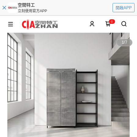
空間特工
開啟APP
立刻使用官方APP
0
1
/
7