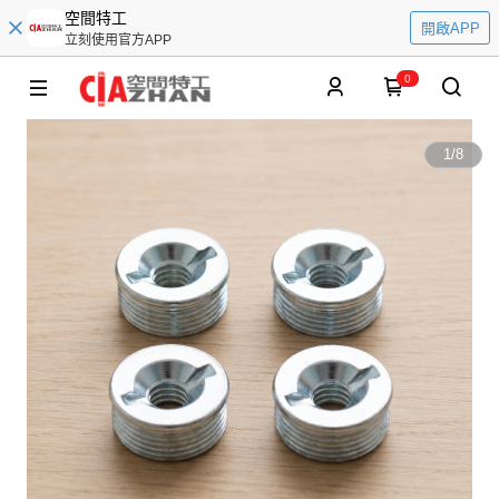
空間特工
開啟APP
立刻使用官方APP
0
1
/
8