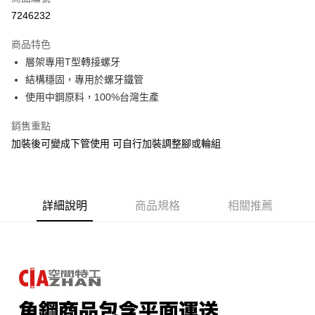
信用卡分期付款
7246232
3 期 0 利率 每期
NT$36
21家銀行
商品特色
6 期 0 利率 每期
NT$18
21家銀行
合作金庫商業銀行
第一商業銀行
層架專用T型轉接螺牙
華南商業銀行
彰化商業銀行
合作金庫商業銀行
第一商業銀行
LINE Pay
結構穩固，專用於螺牙鐵管
上海商業儲蓄銀行
台北富邦商業銀行
華南商業銀行
彰化商業銀行
國泰世華商業銀行
兆豐國際商業銀行
使用中鋼原料，100%台灣生產
Apple Pay
上海商業儲蓄銀行
台北富邦商業銀行
臺灣中小企業銀行
台中商業銀行
國泰世華商業銀行
兆豐國際商業銀行
銷售重點
匯豐（台灣）商業銀行
華泰商業銀行
悠遊付
臺灣中小企業銀行
台中商業銀行
聯邦商業銀行
遠東國際商業銀行
加裝後可變成下管使用 可自行加裝調整腳或輪組
匯豐（台灣）商業銀行
華泰商業銀行
Google Pay
元大商業銀行
永豐商業銀行
聯邦商業銀行
遠東國際商業銀行
玉山商業銀行
星展（台灣）商業銀行
元大商業銀行
永豐商業銀行
全盈+PAY
台新國際商業銀行
中國信託商業銀行
玉山商業銀行
星展（台灣）商業銀行
台灣樂天信用卡公司
台新國際商業銀行
詳細說明
商品規格
中國信託商業銀行
相關推薦
大哥付你分期
台灣樂天信用卡公司
相關說明
【大哥付你分期使用說明】
AFTEE先享後付
1.本服務由台灣大哥大提供，台灣大哥大用戶可立即使用無須另外申請。
2.付款方式選擇「大哥付你分期」，訂單成立後會自動跳轉到大哥付的交易
相關說明
流程，驗證手機門號後，選擇欲分期的期數、繳款截止日，確認付款後即完
【關於「AFTEE先享後付」】
成交易。
AFTEE先享後付是「在收到商品之後才付款」的支付方式。 讓您購物簡單
運送方式
3.實際核准額度、可分期數及費用金額請依後續交易確認頁面所載為準。
便利好安心！