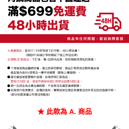
4.訂單成立30分鐘內，如未前往確認交易或遇審核未通過，訂單將自動取
１．簡單：不需註冊會員、不需綁卡、不需儲值。
宅配/貨運（特殊地區下單前請先確認運費是否需加價）
消。如遇「轉專審核」未通過狀況，表示未達大哥付你分期系統評分，恕無
２．便利：只要手機號碼，簡訊認證，即可結帳。
法說明評估內容。
每筆NT$130，滿NT$699(含以上)免運費
３．安心：先確認商品／服務後，再付款。
【繳款方式說明】
1.分期款項不併入電信帳單，「大哥付你分期」於每月結算日後寄送繳費提
【「AFTEE先享後付」結帳流程】
醒簡訊。
１．於結帳方式選擇「AFTEE先享後付」後，將跳轉至「AFTEE先享後付」
2.透過簡訊連結打開帳單後，可選擇「超商條碼／台灣大直營門市／銀行轉
結帳頁面，進行簡訊認證並確認金額後，即可完成結帳。
帳／街口支付／iPASS MONEY」等通路繳費。
２．訂單成立數日內，您將收到繳費通知簡訊。
３．收到繳費通知簡訊後14天內，點擊此簡訊中的連結，可透過四大超商／
【注意事項】
ATM／網路銀行／等多元方式進行付款，方視為交易完成。
1.本服務係由「台灣大哥大股份有限公司」（以下簡稱本公司）所提供，讓
※ 請注意：結帳手續完成當下不需立刻繳費，但若您需要取消訂單，請聯絡
用戶於交易時，得透過本服務購買商品或服務，並由商店將買賣／分期付款
購買商品的店家。未經商家同意取消之訂單仍視為有效，需透過AFTEE先享
買賣價金債權讓與本公司後，依約使用本公司帳單繳交帳款。
後付繳納相關費用。
2.基於同意付款使用「大哥付你分期」之契約關係目的，商店將以您的個人
※ 交易是否成功請以「AFTEE先享後付 」之結帳頁面顯示為準，若有關於
資料（包含姓名、電話或地址）提供予台灣大哥大進項蒐集、處理及利用，
是否繳費成功／繳費後需取消欲退款等相關疑問，請聯繫「AFTEE先享後付
由本公司與您本人進行分期帳單所需資料之確認、核對及更正。
客戶支援中心」
https://netprotections.freshdesk.com/support/home
3.完整用戶服務條款，請詳閱以下連結：
https://oppay.tw/userRule
【注意事項】
１．透過由恩沛科技股份有限公司提供之「AFTEE先享後付」服務完成之交
易，需依本服務之必要範圍內提供個人資料，並將交易相關給付款項請求債
權轉讓予恩沛科技股份有限公司。
★ 此款為 A. 商品
２．關於個人資料處理事宜，請瀏覽以下網址：
https://aftee.tw/terms/#terms3
３．未成年的使用者請事先徵得法定代理人或監護人之同意方可使用
「AFTEE先享後付」，若未經同意申辦者引起之損失，本公司不負相關責