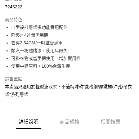
信用卡分期付款
7246222
3 期 0 利率 每期
NT$53
21家銀行
商品特色
6 期 0 利率 每期
NT$26
21家銀行
合作金庫商業銀行
第一商業銀行
ㄇ型設計層架多功能實用配件
華南商業銀行
彰化商業銀行
合作金庫商業銀行
第一商業銀行
LINE Pay
附夾片4片無需另購
上海商業儲蓄銀行
台北富邦商業銀行
華南商業銀行
彰化商業銀行
國泰世華商業銀行
兆豐國際商業銀行
管徑2.54CM/一吋鐵管適用
Apple Pay
上海商業儲蓄銀行
台北富邦商業銀行
臺灣中小企業銀行
台中商業銀行
類汽車粉體烤漆，使用年限久
國泰世華商業銀行
兆豐國際商業銀行
匯豐（台灣）商業銀行
華泰商業銀行
悠遊付
臺灣中小企業銀行
台中商業銀行
可掛衣物或當手把使用，增加實用性
聯邦商業銀行
遠東國際商業銀行
匯豐（台灣）商業銀行
華泰商業銀行
使用中鋼原料，100%台灣生產
Google Pay
元大商業銀行
永豐商業銀行
聯邦商業銀行
遠東國際商業銀行
玉山商業銀行
星展（台灣）商業銀行
元大商業銀行
永豐商業銀行
銷售重點
全盈+PAY
台新國際商業銀行
中國信託商業銀行
玉山商業銀行
星展（台灣）商業銀行
本產品只適用於輕型波浪架，不適特殊款"菱格網/厚鐵框/沖孔/吊衣
台灣樂天信用卡公司
台新國際商業銀行
中國信託商業銀行
大哥付你分期
架"系列層架
台灣樂天信用卡公司
相關說明
【大哥付你分期使用說明】
AFTEE先享後付
1.本服務由台灣大哥大提供，台灣大哥大用戶可立即使用無須另外申請。
2.付款方式選擇「大哥付你分期」，訂單成立後會自動跳轉到大哥付的交易
相關說明
詳細說明
商品規格
相關推薦
流程，驗證手機門號後，選擇欲分期的期數、繳款截止日，確認付款後即完
【關於「AFTEE先享後付」】
成交易。
AFTEE先享後付是「在收到商品之後才付款」的支付方式。 讓您購物簡單
運送方式
3.實際核准額度、可分期數及費用金額請依後續交易確認頁面所載為準。
便利好安心！