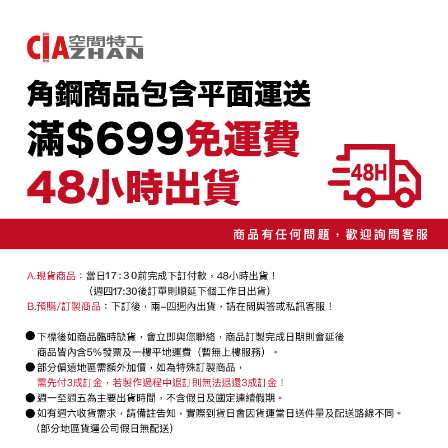
4.訂單成立30分鐘內，如未前往確認交易或遇審核未通過，訂單將自動取
１．簡單：不需註冊會員、不需綁卡、不需儲值。
宅配/貨運（特殊地區下單前請先確認運費是否需加價）
消。如遇「轉專審核」未通過狀況，表示未達大哥付你分期系統評分，恕無
２．便利：只要手機號碼，簡訊認證，即可結帳。
法說明評估內容。
每筆NT$130，滿NT$699(含以上)免運費
３．安心：先確認商品／服務後，再付款。
【繳款方式說明】
1.分期款項不併入電信帳單，「大哥付你分期」於每月結算日後寄送繳費提
【「AFTEE先享後付」結帳流程】
醒簡訊。
１．於結帳方式選擇「AFTEE先享後付」後，將跳轉至「AFTEE先享後付」
2.透過簡訊連結打開帳單後，可選擇「超商條碼／台灣大直營門市／銀行轉
結帳頁面，進行簡訊認證並確認金額後，即可完成結帳。
帳／街口支付／iPASS MONEY」等通路繳費。
２．訂單成立數日內，您將收到繳費通知簡訊。
３．收到繳費通知簡訊後14天內，點擊此簡訊中的連結，可透過四大超商／
【注意事項】
ATM／網路銀行／等多元方式進行付款，方視為交易完成。
1.本服務係由「台灣大哥大股份有限公司」（以下簡稱本公司）所提供，讓
※ 請注意：結帳手續完成當下不需立刻繳費，但若您需要取消訂單，請聯絡
用戶於交易時，得透過本服務購買商品或服務，並由商店將買賣／分期付款
購買商品的店家。未經商家同意取消之訂單仍視為有效，需透過AFTEE先享
買賣價金債權讓與本公司後，依約使用本公司帳單繳交帳款。
後付繳納相關費用。
2.基於同意付款使用「大哥付你分期」之契約關係目的，商店將以您的個人
※ 交易是否成功請以「AFTEE先享後付 」之結帳頁面顯示為準，若有關於
資料（包含姓名、電話或地址）提供予台灣大哥大進項蒐集、處理及利用，
是否繳費成功／繳費後需取消欲退款等相關疑問，請聯繫「AFTEE先享後付
由本公司與您本人進行分期帳單所需資料之確認、核對及更正。
客戶支援中心」
https://netprotections.freshdesk.com/support/home
3.完整用戶服務條款，請詳閱以下連結：
https://oppay.tw/userRule
【注意事項】
１．透過由恩沛科技股份有限公司提供之「AFTEE先享後付」服務完成之交
易，需依本服務之必要範圍內提供個人資料，並將交易相關給付款項請求債
權轉讓予恩沛科技股份有限公司。
２．關於個人資料處理事宜，請瀏覽以下網址：
https://aftee.tw/terms/#terms3
３．未成年的使用者請事先徵得法定代理人或監護人之同意方可使用
「AFTEE先享後付」，若未經同意申辦者引起之損失，本公司不負相關責