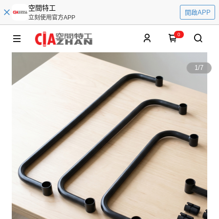
空間特工
開啟APP
立刻使用官方APP
0
1
/
7