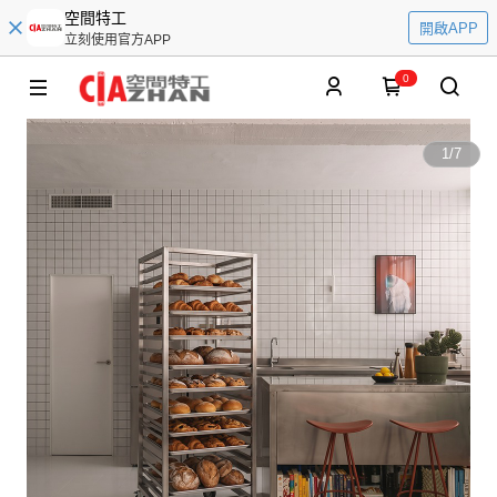
空間特工
開啟APP
立刻使用官方APP
0
1
/
7