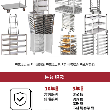
#烘焙設備 #不鏽鋼架 #烘焙工具 #商用烘焙架 #台灣製造