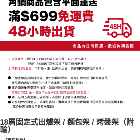
便利好安心！
4.訂單成立30分鐘內，如未前往確認交易或遇審核未通過，訂單將自動取
１．簡單：不需註冊會員、不需綁卡、不需儲值。
宅配/貨運（特殊地區下單前請先確認運費是否需加價）
消。如遇「轉專審核」未通過狀況，表示未達大哥付你分期系統評分，恕無
２．便利：只要手機號碼，簡訊認證，即可結帳。
法說明評估內容。
每筆NT$130，滿NT$699(含以上)免運費
３．安心：先確認商品／服務後，再付款。
【繳款方式說明】
1.分期款項不併入電信帳單，「大哥付你分期」於每月結算日後寄送繳費提
【「AFTEE先享後付」結帳流程】
醒簡訊。
１．於結帳方式選擇「AFTEE先享後付」後，將跳轉至「AFTEE先享後付」
2.透過簡訊連結打開帳單後，可選擇「超商條碼／台灣大直營門市／銀行轉
結帳頁面，進行簡訊認證並確認金額後，即可完成結帳。
帳／街口支付／iPASS MONEY」等通路繳費。
２．訂單成立數日內，您將收到繳費通知簡訊。
３．收到繳費通知簡訊後14天內，點擊此簡訊中的連結，可透過四大超商／
【注意事項】
ATM／網路銀行／等多元方式進行付款，方視為交易完成。
1.本服務係由「台灣大哥大股份有限公司」（以下簡稱本公司）所提供，讓
※ 請注意：結帳手續完成當下不需立刻繳費，但若您需要取消訂單，請聯絡
用戶於交易時，得透過本服務購買商品或服務，並由商店將買賣／分期付款
購買商品的店家。未經商家同意取消之訂單仍視為有效，需透過AFTEE先享
買賣價金債權讓與本公司後，依約使用本公司帳單繳交帳款。
後付繳納相關費用。
2.基於同意付款使用「大哥付你分期」之契約關係目的，商店將以您的個人
※ 交易是否成功請以「AFTEE先享後付 」之結帳頁面顯示為準，若有關於
資料（包含姓名、電話或地址）提供予台灣大哥大進項蒐集、處理及利用，
是否繳費成功／繳費後需取消欲退款等相關疑問，請聯繫「AFTEE先享後付
由本公司與您本人進行分期帳單所需資料之確認、核對及更正。
客戶支援中心」
https://netprotections.freshdesk.com/support/home
3.完整用戶服務條款，請詳閱以下連結：
https://oppay.tw/userRule
【注意事項】
１．透過由恩沛科技股份有限公司提供之「AFTEE先享後付」服務完成之交
易，需依本服務之必要範圍內提供個人資料，並將交易相關給付款項請求債
權轉讓予恩沛科技股份有限公司。
18層固定式出爐架 / 麵包架 / 烤盤架（附
２．關於個人資料處理事宜，請瀏覽以下網址：
輪）
https://aftee.tw/terms/#terms3
３．未成年的使用者請事先徵得法定代理人或監護人之同意方可使用