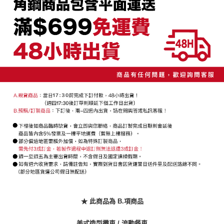
便利好安心！
4.訂單成立30分鐘內，如未前往確認交易或遇審核未通過，訂單將自動取
１．簡單：不需註冊會員、不需綁卡、不需儲值。
宅配/貨運（特殊地區下單前請先確認運費是否需加價）
消。如遇「轉專審核」未通過狀況，表示未達大哥付你分期系統評分，恕無
２．便利：只要手機號碼，簡訊認證，即可結帳。
法說明評估內容。
每筆NT$130，滿NT$699(含以上)免運費
３．安心：先確認商品／服務後，再付款。
【繳款方式說明】
1.分期款項不併入電信帳單，「大哥付你分期」於每月結算日後寄送繳費提
【「AFTEE先享後付」結帳流程】
醒簡訊。
１．於結帳方式選擇「AFTEE先享後付」後，將跳轉至「AFTEE先享後付」
2.透過簡訊連結打開帳單後，可選擇「超商條碼／台灣大直營門市／銀行轉
結帳頁面，進行簡訊認證並確認金額後，即可完成結帳。
帳／街口支付／iPASS MONEY」等通路繳費。
２．訂單成立數日內，您將收到繳費通知簡訊。
３．收到繳費通知簡訊後14天內，點擊此簡訊中的連結，可透過四大超商／
【注意事項】
ATM／網路銀行／等多元方式進行付款，方視為交易完成。
1.本服務係由「台灣大哥大股份有限公司」（以下簡稱本公司）所提供，讓
※ 請注意：結帳手續完成當下不需立刻繳費，但若您需要取消訂單，請聯絡
用戶於交易時，得透過本服務購買商品或服務，並由商店將買賣／分期付款
購買商品的店家。未經商家同意取消之訂單仍視為有效，需透過AFTEE先享
買賣價金債權讓與本公司後，依約使用本公司帳單繳交帳款。
後付繳納相關費用。
2.基於同意付款使用「大哥付你分期」之契約關係目的，商店將以您的個人
※ 交易是否成功請以「AFTEE先享後付 」之結帳頁面顯示為準，若有關於
資料（包含姓名、電話或地址）提供予台灣大哥大進項蒐集、處理及利用，
是否繳費成功／繳費後需取消欲退款等相關疑問，請聯繫「AFTEE先享後付
由本公司與您本人進行分期帳單所需資料之確認、核對及更正。
客戶支援中心」
https://netprotections.freshdesk.com/support/home
3.完整用戶服務條款，請詳閱以下連結：
https://oppay.tw/userRule
【注意事項】
１．透過由恩沛科技股份有限公司提供之「AFTEE先享後付」服務完成之交
易，需依本服務之必要範圍內提供個人資料，並將交易相關給付款項請求債
權轉讓予恩沛科技股份有限公司。
２．關於個人資料處理事宜，請瀏覽以下網址：
★ 此商品為 B.項商品
https://aftee.tw/terms/#terms3
３．未成年的使用者請事先徵得法定代理人或監護人之同意方可使用
美式造型攤車 / 流動餐車