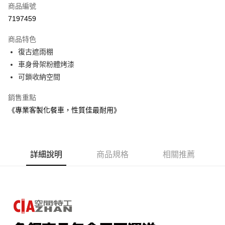
商品編號
信用卡分期付款
7197459
3 期 0 利率 每期
NT$4,973
21家銀行
商品特色
6 期 0 利率 每期
NT$2,486
21家銀行
合作金庫商業銀行
第一商業銀行
復古遮雨棚
華南商業銀行
彰化商業銀行
合作金庫商業銀行
第一商業銀行
LINE Pay
車身骨架粉體烤漆
上海商業儲蓄銀行
台北富邦商業銀行
華南商業銀行
彰化商業銀行
國泰世華商業銀行
兆豐國際商業銀行
可鎖收納空間
Apple Pay
上海商業儲蓄銀行
台北富邦商業銀行
臺灣中小企業銀行
台中商業銀行
國泰世華商業銀行
兆豐國際商業銀行
銷售重點
匯豐（台灣）商業銀行
華泰商業銀行
悠遊付
臺灣中小企業銀行
台中商業銀行
聯邦商業銀行
遠東國際商業銀行
《專業客製化餐車，性質佳最耐用》
匯豐（台灣）商業銀行
華泰商業銀行
Google Pay
元大商業銀行
永豐商業銀行
聯邦商業銀行
遠東國際商業銀行
玉山商業銀行
星展（台灣）商業銀行
元大商業銀行
永豐商業銀行
全盈+PAY
台新國際商業銀行
中國信託商業銀行
玉山商業銀行
星展（台灣）商業銀行
台灣樂天信用卡公司
台新國際商業銀行
詳細說明
商品規格
中國信託商業銀行
相關推薦
大哥付你分期
台灣樂天信用卡公司
相關說明
【大哥付你分期使用說明】
AFTEE先享後付
1.本服務由台灣大哥大提供，台灣大哥大用戶可立即使用無須另外申請。
2.付款方式選擇「大哥付你分期」，訂單成立後會自動跳轉到大哥付的交易
相關說明
流程，驗證手機門號後，選擇欲分期的期數、繳款截止日，確認付款後即完
【關於「AFTEE先享後付」】
成交易。
AFTEE先享後付是「在收到商品之後才付款」的支付方式。 讓您購物簡單
運送方式
3.實際核准額度、可分期數及費用金額請依後續交易確認頁面所載為準。