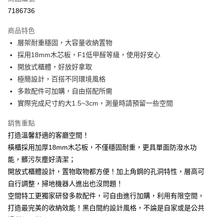
信用卡分期付款
7186736
3 期 0 利率 每期
NT$620
21家銀行
商品特色
6 期 0 利率 每期
NT$310
21家銀行
合作金庫商業銀行
第一商業銀行
層架耐重穩固，大容量收納置物
華南商業銀行
彰化商業銀行
合作金庫商業銀行
第一商業銀行
LINE Pay
採用18mm木芯板，F1低甲醛等級，使用好安心
上海商業儲蓄銀行
台北富邦商業銀行
華南商業銀行
彰化商業銀行
國泰世華商業銀行
兆豐國際商業銀行
開放式櫃體，好放好拿取
Apple Pay
上海商業儲蓄銀行
台北富邦商業銀行
臺灣中小企業銀行
台中商業銀行
極簡設計，百搭不同環境風格
國泰世華商業銀行
兆豐國際商業銀行
匯豐（台灣）商業銀行
華泰商業銀行
悠遊付
臺灣中小企業銀行
台中商業銀行
多款配件可加購，自由搭配所需
聯邦商業銀行
遠東國際商業銀行
匯豐（台灣）商業銀行
華泰商業銀行
實際完成尺寸約大1.5~3cm，測量時請預留一些空間
Google Pay
元大商業銀行
永豐商業銀行
聯邦商業銀行
遠東國際商業銀行
玉山商業銀行
星展（台灣）商業銀行
元大商業銀行
永豐商業銀行
銷售重點
全盈+PAY
台新國際商業銀行
中國信託商業銀行
玉山商業銀行
星展（台灣）商業銀行
打造溫馨舒適的客廳空間！
台灣樂天信用卡公司
台新國際商業銀行
中國信託商業銀行
大哥付你分期
橫櫃採用加厚18mm木芯板，不僅穩固耐重，更具單面防潑水功
台灣樂天信用卡公司
相關說明
能，髒污灰塵好清潔；
【大哥付你分期使用說明】
開放式櫃體設計，置物取物都方便！加上角鋼的孔洞特性，層高可
AFTEE先享後付
1.本服務由台灣大哥大提供，台灣大哥大用戶可立即使用無須另外申請。
2.付款方式選擇「大哥付你分期」，訂單成立後會自動跳轉到大哥付的交易
自行調整，掃地機器人進出也沒問題！
相關說明
流程，驗證手機門號後，選擇欲分期的期數、繳款截止日，確認付款後即完
【關於「AFTEE先享後付」】
空間特工更獨家研發多款配件，可自由進行加購，利用有限空間，
成交易。
AFTEE先享後付是「在收到商品之後才付款」的支付方式。 讓您購物簡單
打造最完美的收納效能！黑白間約設計風格，不論是自家或是公共
運送方式
3.實際核准額度、可分期數及費用金額請依後續交易確認頁面所載為準。
便利好安心！