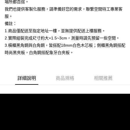
4.訂單成立30分鐘內，如未前往確認交易或遇審核未通過，訂單將自動取
場所都百搭。
１．簡單：不需註冊會員、不需綁卡、不需儲值。
宅配/貨運（特殊地區下單前請先確認運費是否需加價）
消。如遇「轉專審核」未通過狀況，表示未達大哥付你分期系統評分，恕無
２．便利：只要手機號碼，簡訊認證，即可結帳。
我們也提供客製化服務，請準備好您的需求，聯繫空間特工專業客
法說明評估內容。
每筆NT$130，滿NT$699(含以上)免運費
３．安心：先確認商品／服務後，再付款。
【繳款方式說明】
服。
1.分期款項不併入電信帳單，「大哥付你分期」於每月結算日後寄送繳費提
備註：
【「AFTEE先享後付」結帳流程】
醒簡訊。
１．於結帳方式選擇「AFTEE先享後付」後，將跳轉至「AFTEE先享後付」
1.商品僅配送至指定地址一樓，並無提供配送上樓服務。
2.透過簡訊連結打開帳單後，可選擇「超商條碼／台灣大直營門市／銀行轉
結帳頁面，進行簡訊認證並確認金額後，即可完成結帳。
帳／街口支付／iPASS MONEY」等通路繳費。
2.實際組裝完成尺寸約大+1.5~3cm，測量時請先預留一些空間。
２．訂單成立數日內，您將收到繳費通知簡訊。
３．收到繳費通知簡訊後14天內，點擊此簡訊中的連結，可透過四大超商／
3.橫櫃黑角鋼與白角鋼，皆搭配18mm白色木芯板；側櫃黑角鋼搭配
【注意事項】
ATM／網路銀行／等多元方式進行付款，方視為交易完成。
時尚黑夾板，白角鋼搭配象牙白夾板。
1.本服務係由「台灣大哥大股份有限公司」（以下簡稱本公司）所提供，讓
※ 請注意：結帳手續完成當下不需立刻繳費，但若您需要取消訂單，請聯絡
用戶於交易時，得透過本服務購買商品或服務，並由商店將買賣／分期付款
購買商品的店家。未經商家同意取消之訂單仍視為有效，需透過AFTEE先享
買賣價金債權讓與本公司後，依約使用本公司帳單繳交帳款。
後付繳納相關費用。
2.基於同意付款使用「大哥付你分期」之契約關係目的，商店將以您的個人
※ 交易是否成功請以「AFTEE先享後付 」之結帳頁面顯示為準，若有關於
資料（包含姓名、電話或地址）提供予台灣大哥大進項蒐集、處理及利用，
是否繳費成功／繳費後需取消欲退款等相關疑問，請聯繫「AFTEE先享後付
詳細說明
商品規格
相關推薦
由本公司與您本人進行分期帳單所需資料之確認、核對及更正。
客戶支援中心」
https://netprotections.freshdesk.com/support/home
3.完整用戶服務條款，請詳閱以下連結：
https://oppay.tw/userRule
【注意事項】
１．透過由恩沛科技股份有限公司提供之「AFTEE先享後付」服務完成之交
易，需依本服務之必要範圍內提供個人資料，並將交易相關給付款項請求債
權轉讓予恩沛科技股份有限公司。
２．關於個人資料處理事宜，請瀏覽以下網址：
https://aftee.tw/terms/#terms3
３．未成年的使用者請事先徵得法定代理人或監護人之同意方可使用
「AFTEE先享後付」，若未經同意申辦者引起之損失，本公司不負相關責