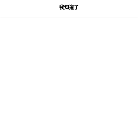
我知道了
顯示電腦版詳細說明
商品規格
角鋼材質
鐵、木板
產地
MIT台灣製造
客服