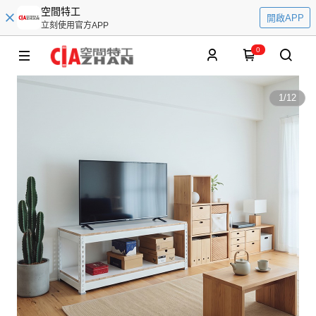
空間特工
開啟APP
立刻使用官方APP
0
1
/
12