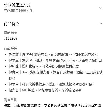
付款與運送方式
宅配滿NT$699免運
付款方式
商品特色
信用卡一次付款
商品編號
信用卡分期付款
7162265
3 期 0 利率 每期
NT$2,766
21家銀行
商品特色
6 期 0 利率 每期
NT$1,383
21家銀行
合作金庫商業銀行
第一商業銀行
極防鏽｜真304不鏽鋼材質，耐濕抗腐蝕，不怕潮氣與冷凝水
華南商業銀行
彰化商業銀行
合作金庫商業銀行
第一商業銀行
LINE Pay
極耐重｜通過SGS測試，單層耐重高達600kg，放重物也穩如山
上海商業儲蓄銀行
台北富邦商業銀行
華南商業銀行
彰化商業銀行
國泰世華商業銀行
兆豐國際商業銀行
極彈性｜模組化結構，可依空間調整層數與高度
Apple Pay
上海商業儲蓄銀行
台北富邦商業銀行
臺灣中小企業銀行
台中商業銀行
極實用｜9mm夾板支撐力強，適合存放蔬果、酒箱、工具或健身
國泰世華商業銀行
兆豐國際商業銀行
匯豐（台灣）商業銀行
華泰商業銀行
悠遊付
臺灣中小企業銀行
台中商業銀行
器材
聯邦商業銀行
遠東國際商業銀行
匯豐（台灣）商業銀行
華泰商業銀行
極耐用｜可多次拆裝使用不變形，搬遷或擴充空間都方便
Google Pay
元大商業銀行
永豐商業銀行
聯邦商業銀行
遠東國際商業銀行
極安心｜MIT製造，全程嚴選材質，品質穩定可靠
玉山商業銀行
星展（台灣）商業銀行
元大商業銀行
永豐商業銀行
全盈+PAY
台新國際商業銀行
中國信託商業銀行
玉山商業銀行
星展（台灣）商業銀行
銷售重點
台灣樂天信用卡公司
台新國際商業銀行
中國信託商業銀行
大哥付你分期
想要一款能應對高濕環境、又兼具收納美感的層架？這款 304不鏽