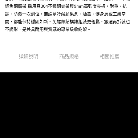
台灣樂天信用卡公司
相關說明
鋼角鋼層架 採用真304不鏽鋼骨架與9mm高強度夾板，耐重、抗
【大哥付你分期使用說明】
鏽、防潮一次到位。無論是冷藏蔬果倉、酒窖、健身房或工業空
AFTEE先享後付
1.本服務由台灣大哥大提供，台灣大哥大用戶可立即使用無須另外申請。
2.付款方式選擇「大哥付你分期」，訂單成立後會自動跳轉到大哥付的交易
間，都能保持穩固如新。免螺絲結構讓組裝更輕鬆、搬遷再拆裝也
相關說明
流程，驗證手機門號後，選擇欲分期的期數、繳款截止日，確認付款後即完
【關於「AFTEE先享後付」】
不變形，是兼具耐用與質感的專業級收納架。
成交易。
ATM付款
AFTEE先享後付是「在收到商品之後才付款」的支付方式。 讓您購物簡單
3.實際核准額度、可分期數及費用金額請依後續交易確認頁面所載為準。
便利好安心！
4.訂單成立30分鐘內，如未前往確認交易或遇審核未通過，訂單將自動取
１．簡單：不需註冊會員、不需綁卡、不需儲值。
運送方式
消。如遇「轉專審核」未通過狀況，表示未達大哥付你分期系統評分，恕無
２．便利：只要手機號碼，簡訊認證，即可結帳。
法說明評估內容。
詳細說明
商品規格
相關推薦
３．安心：先確認商品／服務後，再付款。
宅配/貨運（特殊地區下單前請先確認運費是否需加價）
【繳款方式說明】
1.分期款項不併入電信帳單，「大哥付你分期」於每月結算日後寄送繳費提
每筆NT$130，滿NT$699(含以上)免運費
【「AFTEE先享後付」結帳流程】
醒簡訊。
１．於結帳方式選擇「AFTEE先享後付」後，將跳轉至「AFTEE先享後付」
2.透過簡訊連結打開帳單後，可選擇「超商條碼／台灣大直營門市／銀行轉
結帳頁面，進行簡訊認證並確認金額後，即可完成結帳。
帳／街口支付／iPASS MONEY」等通路繳費。
２．訂單成立數日內，您將收到繳費通知簡訊。
３．收到繳費通知簡訊後14天內，點擊此簡訊中的連結，可透過四大超商／
【注意事項】
ATM／網路銀行／等多元方式進行付款，方視為交易完成。
1.本服務係由「台灣大哥大股份有限公司」（以下簡稱本公司）所提供，讓
※ 請注意：結帳手續完成當下不需立刻繳費，但若您需要取消訂單，請聯絡
用戶於交易時，得透過本服務購買商品或服務，並由商店將買賣／分期付款
購買商品的店家。未經商家同意取消之訂單仍視為有效，需透過AFTEE先享
買賣價金債權讓與本公司後，依約使用本公司帳單繳交帳款。
後付繳納相關費用。
2.基於同意付款使用「大哥付你分期」之契約關係目的，商店將以您的個人
※ 交易是否成功請以「AFTEE先享後付 」之結帳頁面顯示為準，若有關於
資料（包含姓名、電話或地址）提供予台灣大哥大進項蒐集、處理及利用，
是否繳費成功／繳費後需取消欲退款等相關疑問，請聯繫「AFTEE先享後付
由本公司與您本人進行分期帳單所需資料之確認、核對及更正。
客戶支援中心」
https://netprotections.freshdesk.com/support/home
3.完整用戶服務條款，請詳閱以下連結：
https://oppay.tw/userRule