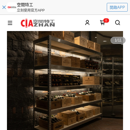
空間特工
開啟APP
立刻使用官方APP
0
1
/
11