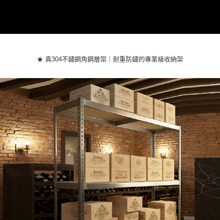
【注意事項】
１．透過由恩沛科技股份有限公司提供之「AFTEE先享後付」服務完成之交
易，需依本服務之必要範圍內提供個人資料，並將交易相關給付款項請求債
權轉讓予恩沛科技股份有限公司。
２．關於個人資料處理事宜，請瀏覽以下網址：
https://aftee.tw/terms/#terms3
３．未成年的使用者請事先徵得法定代理人或監護人之同意方可使用
★ 真304不鏽鋼角鋼層架｜耐重防鏽的專業級收納架
「AFTEE先享後付」，若未經同意申辦者引起之損失，本公司不負相關責
任。
４．使用「AFTEE先享後付」時，將依據個別帳號之用戶狀況，依本公司即
時審查核予不同之上限額度；若仍有額度不足之情形，本公司將視審查結果
請求用戶進行身份認證。
５．嚴禁一人註冊多個帳號或使用他人資訊註冊。若發現惡意使用之情形，
恩沛科技股份有限公司將有權停止該用戶之使用額度並採取法律行動。