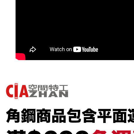
交易，需
求債權轉
２．關於
https://aft
３．未成
「AFTE
任。
４．使用「
即時審查
結果請求
５．嚴禁
形，恩沛
動。