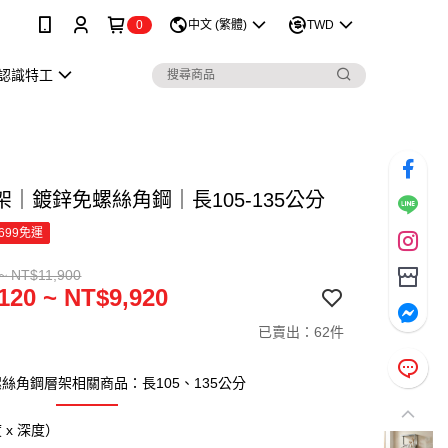
0
中文 (繁體)
TWD
認識特工
架｜鍍鋅免螺絲角鋼｜長105-135公分
699免運
~ NT$11,900
120 ~ NT$9,920
已賣出：62件
絲角鋼層架相關商品：長105、135公分
 x 深度）