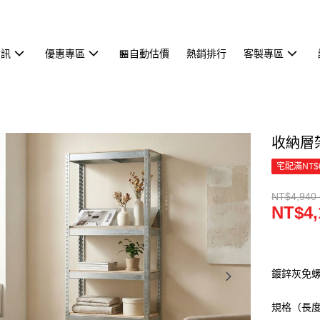
資訊
優惠專區
🏪自動估價
熱銷排行
客製專區
收納層
宅配滿NT$
NT$4,940 
NT$4,
鍍鋅灰免螺
規格（長度