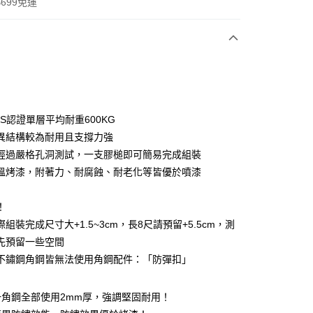
699免運
次付款
期付款
0 利率 每期
NT$1,373
21家銀行
S認證單層平均耐重600KG
0 利率 每期
NT$686
21家銀行
庫商業銀行
第一商業銀行
異結構較為耐用且支撐力強
業銀行
彰化商業銀行
經過嚴格孔洞測試，一支膠槌即可簡易完成組裝
庫商業銀行
第一商業銀行
業儲蓄銀行
台北富邦商業銀行
業銀行
彰化商業銀行
溫烤漆，附著力、耐腐蝕、耐老化等皆優於噴漆
華商業銀行
兆豐國際商業銀行
業儲蓄銀行
台北富邦商業銀行
小企業銀行
台中商業銀行
華商業銀行
兆豐國際商業銀行
！
台灣）商業銀行
華泰商業銀行
小企業銀行
台中商業銀行
業銀行
遠東國際商業銀行
組裝完成尺寸大+1.5~3cm，長8尺請預留+5.5cm，測
台灣）商業銀行
華泰商業銀行
y
業銀行
永豐商業銀行
先預留一些空間
業銀行
遠東國際商業銀行
業銀行
星展（台灣）商業銀行
業銀行
永豐商業銀行
不鏽鋼角鋼皆無法使用角鋼配件：「防彈扣」
際商業銀行
中國信託商業銀行
業銀行
星展（台灣）商業銀行
天信用卡公司
際商業銀行
中國信託商業銀行
分期
一角鋼全部使用2mm厚，強調堅固耐用！
天信用卡公司