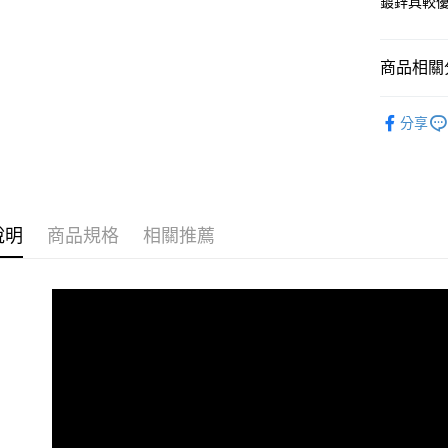
鍍鋅具較
【大哥付
AFTEE先
1.本服務
2.付款方
相關說明
流程，驗
【關於「A
商品相關分
ATM付款
完成交易
AFTEE
3.實際核
便利好安
角鋼層架
4.訂單成
１．簡單
分享
消。如遇
２．便利
運送方式
無法說明
３．安心
【繳款方
宅配/貨
1.分期款
【「AFT
醒簡訊。
每筆NT$1
１．於結帳
2.透過簡
付」結帳
說明
商品規格
相關推薦
帳／街口支
２．訂單
３．收到繳
【注意事
／ATM／
1.本服務
※ 請注意
用戶於交
絡購買商品
款買賣價
先享後付
2.基於同
※ 交易是
資料（包
是否繳費成
用，由本
付客戶支
3.完整用
【注意事
１．透過由