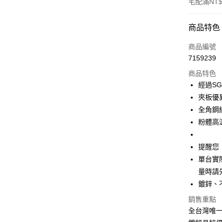
宅配滿NT$
付款方式
商品特色
信用卡一
商品編號
7159239
信用卡分
商品特色
3 期 
經過SG
6 期 
合作金
夾板優
華南商
全角鋼
合作金
LINE Pay
上海商
華南商
粉體高
國泰世
Apple Pay
上海商
臺灣中
國泰世
提醒您
匯豐（
悠遊付
臺灣中
聯邦商
單台實際
匯豐（
Google Pa
元大商
量時請
聯邦商
玉山商
元大商
鍍鋅、
全盈+PAY
台新國
玉山商
銷售重點
台灣樂
台新國
大哥付你
全台灣唯
台灣樂
相關說明