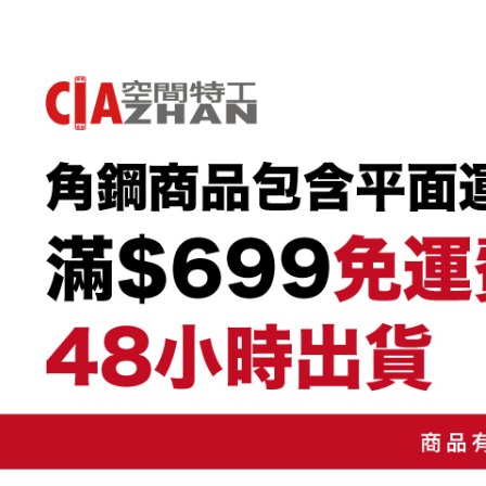
１．簡單
消。如遇
２．便利
無法說明
運送方式
３．安心
【繳款方
1.分期款
宅配/貨
【「AFT
醒簡訊。
１．於結帳
每筆NT$1
2.透過簡
付」結帳
帳／街口支
２．訂單
３．收到繳
【注意事
／ATM／
1.本服務
※ 請注意
用戶於交
絡購買商品
款買賣價
先享後付
2.基於同
※ 交易是
資料（包
是否繳費成
用，由本
付客戶支
3.完整用
【注意事
１．透過由
交易，需
求債權轉
２．關於
https://aft
３．未成
「AFTE