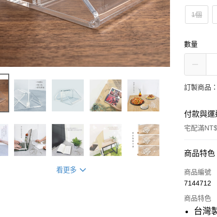
1個
數量
訂製商品：
付款與運
宅配滿NT$
付款方式
商品特色
看更多
商品編號
信用卡一
7144712
信用卡分
商品特色
台灣
3 期 