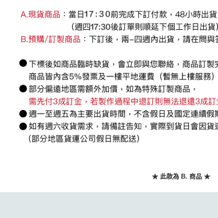
任。
４．使用「
即時審查
結果請求
５．嚴禁
形，恩沛
動。
★ 此款為 B. 商品 ★