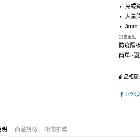
免螺
合作
6 期 
華南
大量
合作
上海
LINE Pay
3m
華南
國泰
上海
臺灣
Apple Pay
銷售重點
國泰
匯豐
防疫隔
臺灣
聯邦
悠遊付
匯豐
元大
簡單~
聯邦
玉山
Google Pa
元大
台新
玉山
台灣
商品相關分
全盈+PAY
台新
台灣
百貨
辦
大哥付你
分享
工商
招
相關說明
【大哥付
壓克力
1.本服務
AFTEE先
2.付款方
相關說明
流程，驗
【關於「A
完成交易
說明
商品規格
相關推薦
AFTEE
ATM付款
3.實際核
便利好安
4.訂單成