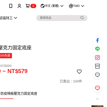
中文 (繁體)
TWD
0
認識特工
壓克力固定底座
699免運
 NT$880
 ~ NT$579
已賣出：104件
：防疫隔板壓克力固定底座