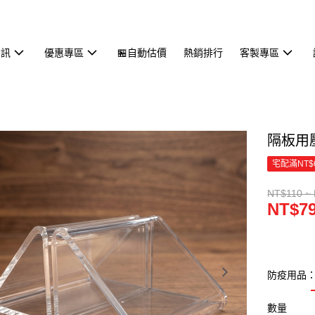
資訊
優惠專區
🏪自動估價
熱銷排行
客製專區
隔板用
宅配滿NT$
NT$110 ~
NT$79
防疫用品
數量