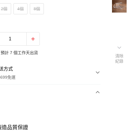
2個
4個
8個
預計 7 個工作天出貨
清除
紀錄
送方式
699免運
次付款
期付款
製造品質保證
21家銀行
0 利率 每期
NT$26