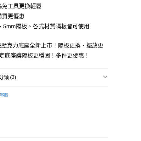
絲免工具更換輕鬆
21家銀行
金庫商業銀行
第一商業銀行
0 利率 每期
NT$13
商業銀行
彰化商業銀行
購買更優惠
金庫商業銀行
第一商業銀行
商業儲蓄銀行
台北富邦商業銀行
m、5mm隔板、各式材質隔板皆可使用
商業銀行
彰化商業銀行
世華商業銀行
兆豐國際商業銀行
商業儲蓄銀行
台北富邦商業銀行
中小企業銀行
台中商業銀行
世華商業銀行
兆豐國際商業銀行
（台灣）商業銀行
華泰商業銀行
板壓克力底座全新上市！隔板更換、擺放更
中小企業銀行
台中商業銀行
商業銀行
遠東國際商業銀行
（台灣）商業銀行
華泰商業銀行
商業銀行
永豐商業銀行
固定底座讓隔板更穩固！多件更優惠！
商業銀行
遠東國際商業銀行
商業銀行
星展（台灣）商業銀行
y
商業銀行
永豐商業銀行
國際商業銀行
中國信託商業銀行
商業銀行
星展（台灣）商業銀行
樂天信用卡公司
類 (3)
國際商業銀行
中國信託商業銀行
樂天信用卡公司
公收納
分期
客服
牌展示架
你分期使用說明】
壓克力收納用品
由台灣大哥大提供，台灣大哥大用戶可立即使用無須另外申請。
享後付
式選擇「大哥付你分期」，訂單成立後會自動跳轉到大哥付的交易
證手機門號後，選擇欲分期的期數、繳款截止日，確認付款後即
FTEE先享後付」】
。
先享後付是「在收到商品之後才付款」的支付方式。 讓您購物簡單
准額度、可分期數及費用金額請依後續交易確認頁面所載為準。
心！
立30分鐘內，如未前往確認交易或遇審核未通過，訂單將自動取