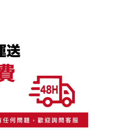
：不需註冊會員、不需綁卡、不需儲值。
「轉專審核」未通過狀況，表示未達大哥付你分期系統評分，恕
：只要手機號碼，簡訊認證，即可結帳。
評估內容。
：先確認商品／服務後，再付款。
式說明】
項不併入電信帳單，「大哥付你分期」於每月結算日後寄送繳費提
運（特殊地區下單前請先確認運費是否需加價）
EE先享後付」結帳流程】
方式選擇「AFTEE先享後付」後，將跳轉至「AFTEE先享後
30，滿NT$699(含以上)免運費
訊連結打開帳單後，可選擇「超商條碼／台灣大直營門市／銀行轉
頁面，進行簡訊認證並確認金額後，即可完成結帳。
付／iPASS MONEY」等通路繳費。
成立數日內，您將收到繳費通知簡訊。
費通知簡訊後14天內，點擊此簡訊中的連結，可透過四大超商
項】
網路銀行／等多元方式進行付款，方視為交易完成。
係由「台灣大哥大股份有限公司」（以下簡稱本公司）所提供，讓
：結帳手續完成當下不需立刻繳費，但若您需要取消訂單，請聯
易時，得透過本服務購買商品或服務，並由商店將買賣／分期付
的店家。未經商家同意取消之訂單仍視為有效，需透過AFTEE
金債權讓與本公司後，依約使用本公司帳單繳交帳款。
繳納相關費用。
意付款使用「大哥付你分期」之契約關係目的，商店將以您的個人
否成功請以「AFTEE先享後付 」之結帳頁面顯示為準，若有關於
含姓名、電話或地址）提供予台灣大哥大進項蒐集、處理及利
功／繳費後需取消欲退款等相關疑問，請聯繫「AFTEE先享後
公司與您本人進行分期帳單所需資料之確認、核對及更正。
援中心」
https://netprotections.freshdesk.com/support/home
戶服務條款，請詳閱以下連結：
https://oppay.tw/userRule
項】
恩沛科技股份有限公司提供之「AFTEE先享後付」服務完成之
依本服務之必要範圍內提供個人資料，並將交易相關給付款項請
讓予恩沛科技股份有限公司。
個人資料處理事宜，請瀏覽以下網址：
ee.tw/terms/#terms3
年的使用者請事先徵得法定代理人或監護人之同意方可使用
E先享後付」，若未經同意申辦者引起之損失，本公司不負相關責