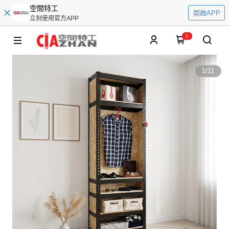
空間特工
開啟APP
立刻使用官方APP
0
1
/
11