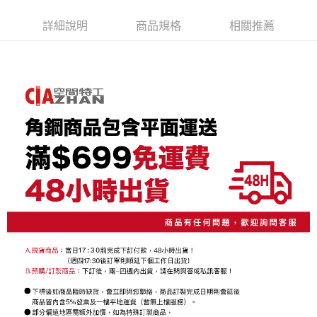
1.本服務由台灣大哥大提供，台灣大哥大用戶可立即使用無須另外申請。
2.付款方式選擇「大哥付你分期」，訂單成立後會自動跳轉到大哥付的交易
相關說明
詳細說明
商品規格
相關推薦
流程，驗證手機門號後，選擇欲分期的期數、繳款截止日，確認付款後即完
【關於「AFTEE先享後付」】
成交易。
AFTEE先享後付是「在收到商品之後才付款」的支付方式。 讓您購物簡單
運送方式
3.實際核准額度、可分期數及費用金額請依後續交易確認頁面所載為準。
便利好安心！
4.訂單成立30分鐘內，如未前往確認交易或遇審核未通過，訂單將自動取
１．簡單：不需註冊會員、不需綁卡、不需儲值。
宅配/貨運（特殊地區下單前請先確認運費是否需加價）
消。如遇「轉專審核」未通過狀況，表示未達大哥付你分期系統評分，恕無
２．便利：只要手機號碼，簡訊認證，即可結帳。
法說明評估內容。
每筆NT$130，滿NT$699(含以上)免運費
３．安心：先確認商品／服務後，再付款。
【繳款方式說明】
1.分期款項不併入電信帳單，「大哥付你分期」於每月結算日後寄送繳費提
【「AFTEE先享後付」結帳流程】
醒簡訊。
１．於結帳方式選擇「AFTEE先享後付」後，將跳轉至「AFTEE先享後付」
2.透過簡訊連結打開帳單後，可選擇「超商條碼／台灣大直營門市／銀行轉
結帳頁面，進行簡訊認證並確認金額後，即可完成結帳。
帳／街口支付／iPASS MONEY」等通路繳費。
２．訂單成立數日內，您將收到繳費通知簡訊。
３．收到繳費通知簡訊後14天內，點擊此簡訊中的連結，可透過四大超商／
【注意事項】
ATM／網路銀行／等多元方式進行付款，方視為交易完成。
1.本服務係由「台灣大哥大股份有限公司」（以下簡稱本公司）所提供，讓
※ 請注意：結帳手續完成當下不需立刻繳費，但若您需要取消訂單，請聯絡
用戶於交易時，得透過本服務購買商品或服務，並由商店將買賣／分期付款
購買商品的店家。未經商家同意取消之訂單仍視為有效，需透過AFTEE先享
買賣價金債權讓與本公司後，依約使用本公司帳單繳交帳款。
後付繳納相關費用。
2.基於同意付款使用「大哥付你分期」之契約關係目的，商店將以您的個人
※ 交易是否成功請以「AFTEE先享後付 」之結帳頁面顯示為準，若有關於
資料（包含姓名、電話或地址）提供予台灣大哥大進項蒐集、處理及利用，
是否繳費成功／繳費後需取消欲退款等相關疑問，請聯繫「AFTEE先享後付
由本公司與您本人進行分期帳單所需資料之確認、核對及更正。
客戶支援中心」
https://netprotections.freshdesk.com/support/home
3.完整用戶服務條款，請詳閱以下連結：
https://oppay.tw/userRule
【注意事項】
１．透過由恩沛科技股份有限公司提供之「AFTEE先享後付」服務完成之交
易，需依本服務之必要範圍內提供個人資料，並將交易相關給付款項請求債