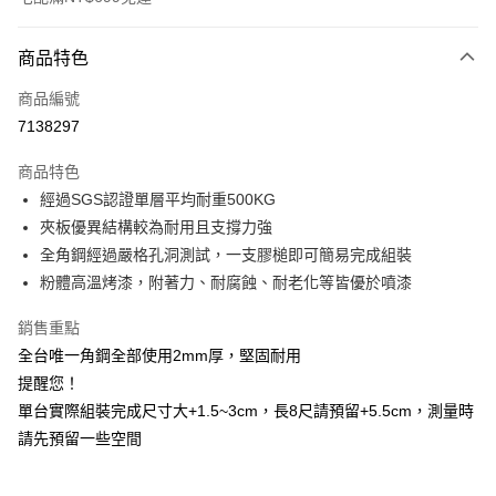
付款方式
商品特色
信用卡一次付款
商品編號
信用卡分期付款
7138297
3 期 0 利率 每期
NT$1,716
21家銀行
商品特色
6 期 0 利率 每期
NT$858
21家銀行
合作金庫商業銀行
第一商業銀行
經過SGS認證單層平均耐重500KG
華南商業銀行
彰化商業銀行
合作金庫商業銀行
第一商業銀行
LINE Pay
夾板優異結構較為耐用且支撐力強
上海商業儲蓄銀行
台北富邦商業銀行
華南商業銀行
彰化商業銀行
國泰世華商業銀行
兆豐國際商業銀行
全角鋼經過嚴格孔洞測試，一支膠槌即可簡易完成組裝
Apple Pay
上海商業儲蓄銀行
台北富邦商業銀行
臺灣中小企業銀行
台中商業銀行
粉體高溫烤漆，附著力、耐腐蝕、耐老化等皆優於噴漆
國泰世華商業銀行
兆豐國際商業銀行
匯豐（台灣）商業銀行
華泰商業銀行
悠遊付
臺灣中小企業銀行
台中商業銀行
聯邦商業銀行
遠東國際商業銀行
銷售重點
匯豐（台灣）商業銀行
華泰商業銀行
Google Pay
元大商業銀行
永豐商業銀行
全台唯一角鋼全部使用2mm厚，堅固耐用
聯邦商業銀行
遠東國際商業銀行
玉山商業銀行
星展（台灣）商業銀行
元大商業銀行
永豐商業銀行
提醒您！
全盈+PAY
台新國際商業銀行
中國信託商業銀行
玉山商業銀行
星展（台灣）商業銀行
單台實際組裝完成尺寸大+1.5~3cm，長8尺請預留+5.5cm，測量時
台灣樂天信用卡公司
台新國際商業銀行
中國信託商業銀行
大哥付你分期
請先預留一些空間
台灣樂天信用卡公司
相關說明
【大哥付你分期使用說明】
AFTEE先享後付