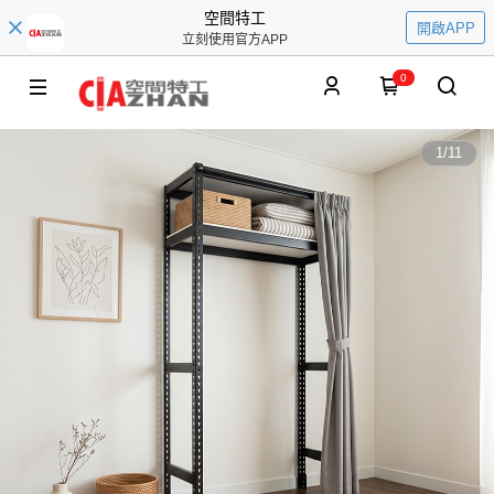
空間特工
開啟APP
立刻使用官方APP
0
1
/
11