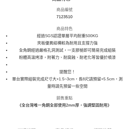
信用卡一次付款
商品編號
信用卡分期付款
7123510
3 期 0 利率 每期
NT$1,596
21家銀行
商品特色
6 期 0 利率 每期
NT$798
21家銀行
合作金庫商業銀行
第一商業銀行
經過SGS認證單層平均耐重500KG
華南商業銀行
彰化商業銀行
合作金庫商業銀行
第一商業銀行
LINE Pay
夾板優異結構較為耐用且支撐力強
上海商業儲蓄銀行
台北富邦商業銀行
華南商業銀行
彰化商業銀行
國泰世華商業銀行
兆豐國際商業銀行
全角鋼經過嚴格孔洞測試，一支膠槌即可簡易完成組裝
上海商業儲蓄銀行
Apple Pay
台北富邦商業銀行
臺灣中小企業銀行
台中商業銀行
粉體高溫烤漆，附著力、耐腐蝕、耐老化等皆優於噴漆
國泰世華商業銀行
兆豐國際商業銀行
匯豐（台灣）商業銀行
華泰商業銀行
悠遊付
臺灣中小企業銀行
台中商業銀行
聯邦商業銀行
遠東國際商業銀行
匯豐（台灣）商業銀行
華泰商業銀行
提醒您！
Google Pay
元大商業銀行
永豐商業銀行
聯邦商業銀行
遠東國際商業銀行
單台實際組裝完成尺寸大+1.5~3cm，長8尺請預留+5.5cm，測
玉山商業銀行
星展（台灣）商業銀行
元大商業銀行
永豐商業銀行
全盈+PAY
台新國際商業銀行
量時請先預留一些空間
中國信託商業銀行
玉山商業銀行
星展（台灣）商業銀行
台灣樂天信用卡公司
台新國際商業銀行
中國信託商業銀行
大哥付你分期
銷售重點
台灣樂天信用卡公司
相關說明
《全台灣唯一角鋼全部使用2mm厚，強調堅固耐用》
【大哥付你分期使用說明】
AFTEE先享後付
1.本服務由台灣大哥大提供，台灣大哥大用戶可立即使用無須另外申請。
2.付款方式選擇「大哥付你分期」，訂單成立後會自動跳轉到大哥付的交易
相關說明
流程，驗證手機門號後，選擇欲分期的期數、繳款截止日，確認付款後即完
【關於「AFTEE先享後付」】