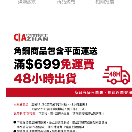
成交易。
詳細說明
商品規格
ATM付款
相關推薦
AFTEE先享後付是「在收到商品之後才付款」的支付方式。 讓您購物簡單
3.實際核准額度、可分期數及費用金額請依後續交易確認頁面所載為準。
便利好安心！
4.訂單成立30分鐘內，如未前往確認交易或遇審核未通過，訂單將自動取
１．簡單：不需註冊會員、不需綁卡、不需儲值。
運送方式
消。如遇「轉專審核」未通過狀況，表示未達大哥付你分期系統評分，恕無
２．便利：只要手機號碼，簡訊認證，即可結帳。
法說明評估內容。
３．安心：先確認商品／服務後，再付款。
宅配/貨運（特殊地區下單前請先確認運費是否需加價）
【繳款方式說明】
1.分期款項不併入電信帳單，「大哥付你分期」於每月結算日後寄送繳費提
每筆NT$130，滿NT$699(含以上)免運費
【「AFTEE先享後付」結帳流程】
醒簡訊。
１．於結帳方式選擇「AFTEE先享後付」後，將跳轉至「AFTEE先享後付」
2.透過簡訊連結打開帳單後，可選擇「超商條碼／台灣大直營門市／銀行轉
結帳頁面，進行簡訊認證並確認金額後，即可完成結帳。
帳／街口支付／iPASS MONEY」等通路繳費。
２．訂單成立數日內，您將收到繳費通知簡訊。
３．收到繳費通知簡訊後14天內，點擊此簡訊中的連結，可透過四大超商／
【注意事項】
ATM／網路銀行／等多元方式進行付款，方視為交易完成。
1.本服務係由「台灣大哥大股份有限公司」（以下簡稱本公司）所提供，讓
※ 請注意：結帳手續完成當下不需立刻繳費，但若您需要取消訂單，請聯絡
用戶於交易時，得透過本服務購買商品或服務，並由商店將買賣／分期付款
購買商品的店家。未經商家同意取消之訂單仍視為有效，需透過AFTEE先享
買賣價金債權讓與本公司後，依約使用本公司帳單繳交帳款。
後付繳納相關費用。
2.基於同意付款使用「大哥付你分期」之契約關係目的，商店將以您的個人
※ 交易是否成功請以「AFTEE先享後付 」之結帳頁面顯示為準，若有關於
資料（包含姓名、電話或地址）提供予台灣大哥大進項蒐集、處理及利用，
是否繳費成功／繳費後需取消欲退款等相關疑問，請聯繫「AFTEE先享後付
由本公司與您本人進行分期帳單所需資料之確認、核對及更正。
客戶支援中心」
https://netprotections.freshdesk.com/support/home
3.完整用戶服務條款，請詳閱以下連結：
https://oppay.tw/userRule
【注意事項】
１．透過由恩沛科技股份有限公司提供之「AFTEE先享後付」服務完成之交
易，需依本服務之必要範圍內提供個人資料，並將交易相關給付款項請求債
權轉讓予恩沛科技股份有限公司。
２．關於個人資料處理事宜，請瀏覽以下網址：
https://aftee.tw/terms/#terms3