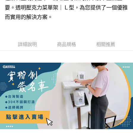
台灣樂天信用卡公司
全盈+PAY
台新國際商業銀行
中國信託商業銀行
要。透明壓克力菜單架｜Ｌ型，為您提供了一個優雅
台灣樂天信用卡公司
而實用的解決方案。
大哥付你分期
相關說明
【大哥付你分期使用說明】
1.本服務由台灣大哥大提供，台灣大哥大用戶可立即使用無須另外申請。
AFTEE先享後付
2.付款方式選擇「大哥付你分期」，訂單成立後會自動跳轉到大哥付的交易
詳細說明
商品規格
相關推薦
相關說明
流程，驗證手機門號後，選擇欲分期的期數、繳款截止日，確認付款後即完
【關於「AFTEE先享後付」】
成交易。
AFTEE先享後付是「在收到商品之後才付款」的支付方式。 讓您購物簡單
ATM付款
3.實際核准額度、可分期數及費用金額請依後續交易確認頁面所載為準。
便利好安心！
4.訂單成立30分鐘內，如未前往確認交易或遇審核未通過，訂單將自動取
１．簡單：不需註冊會員、不需綁卡、不需儲值。
消。如遇「轉專審核」未通過狀況，表示未達大哥付你分期系統評分，恕無
運送方式
２．便利：只要手機號碼，簡訊認證，即可結帳。
法說明評估內容。
３．安心：先確認商品／服務後，再付款。
【繳款方式說明】
宅配/貨運（特殊地區下單前請先確認運費是否需加價）
1.分期款項不併入電信帳單，「大哥付你分期」於每月結算日後寄送繳費提
【「AFTEE先享後付」結帳流程】
醒簡訊。
每筆NT$130，滿NT$699(含以上)免運費
１．於結帳方式選擇「AFTEE先享後付」後，將跳轉至「AFTEE先享後付」
2.透過簡訊連結打開帳單後，可選擇「超商條碼／台灣大直營門市／銀行轉
結帳頁面，進行簡訊認證並確認金額後，即可完成結帳。
帳／街口支付／iPASS MONEY」等通路繳費。
２．訂單成立數日內，您將收到繳費通知簡訊。
３．收到繳費通知簡訊後14天內，點擊此簡訊中的連結，可透過四大超商／
【注意事項】
ATM／網路銀行／等多元方式進行付款，方視為交易完成。
1.本服務係由「台灣大哥大股份有限公司」（以下簡稱本公司）所提供，讓
※ 請注意：結帳手續完成當下不需立刻繳費，但若您需要取消訂單，請聯絡
用戶於交易時，得透過本服務購買商品或服務，並由商店將買賣／分期付款
購買商品的店家。未經商家同意取消之訂單仍視為有效，需透過AFTEE先享
買賣價金債權讓與本公司後，依約使用本公司帳單繳交帳款。