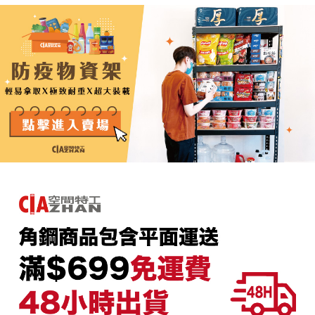
後付繳納相關費用。
2.基於同意付款使用「大哥付你分期」之契約關係目的，商店將以您的個人
※ 交易是否成功請以「AFTEE先享後付 」之結帳頁面顯示為準，若有關於
資料（包含姓名、電話或地址）提供予台灣大哥大進項蒐集、處理及利用，
是否繳費成功／繳費後需取消欲退款等相關疑問，請聯繫「AFTEE先享後付
由本公司與您本人進行分期帳單所需資料之確認、核對及更正。
客戶支援中心」
https://netprotections.freshdesk.com/support/home
3.完整用戶服務條款，請詳閱以下連結：
https://oppay.tw/userRule
【注意事項】
１．透過由恩沛科技股份有限公司提供之「AFTEE先享後付」服務完成之交
易，需依本服務之必要範圍內提供個人資料，並將交易相關給付款項請求債
權轉讓予恩沛科技股份有限公司。
２．關於個人資料處理事宜，請瀏覽以下網址：
https://aftee.tw/terms/#terms3
３．未成年的使用者請事先徵得法定代理人或監護人之同意方可使用
「AFTEE先享後付」，若未經同意申辦者引起之損失，本公司不負相關責
任。
４．使用「AFTEE先享後付」時，將依據個別帳號之用戶狀況，依本公司即
時審查核予不同之上限額度；若仍有額度不足之情形，本公司將視審查結果
請求用戶進行身份認證。
５．嚴禁一人註冊多個帳號或使用他人資訊註冊。若發現惡意使用之情形，
恩沛科技股份有限公司將有權停止該用戶之使用額度並採取法律行動。