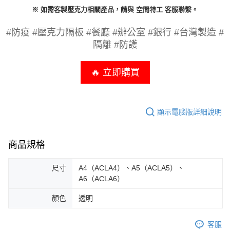
※ 如需客製壓克力相關產品，請與 空間特工 客服聯繫。
#防疫 #壓克力隔板 #餐廳 #辦公室 #銀行 #台灣製造 #
隔離 #防護
🔥 立即購買
顯示電腦版詳細說明
商品規格
尺寸
A4（ACLA4）、A5（ACLA5）、
A6（ACLA6）
顏色
透明
客服