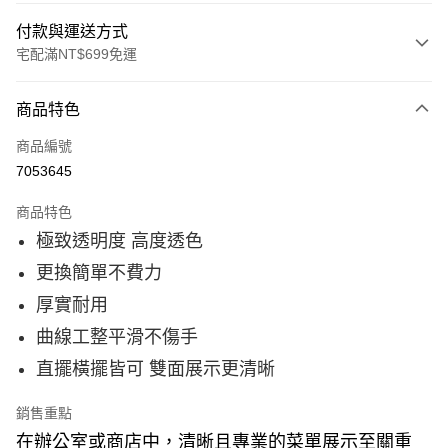
付款與運送方式
宅配滿NT$699免運
付款方式
商品特色
信用卡一次付款
商品編號
信用卡分期付款
7053645
21家銀行
3 期 0 利率 每期
NT$23
商品特色
極致透明度 高度透色
21家銀行
合作金庫商業銀行
第一商業銀行
6 期 0 利率 每期
NT$11
華南商業銀行
彰化商業銀行
更換簡單不費力
合作金庫商業銀行
第一商業銀行
上海商業儲蓄銀行
台北富邦商業銀行
LINE Pay
華南商業銀行
彰化商業銀行
厚實耐用
國泰世華商業銀行
兆豐國際商業銀行
上海商業儲蓄銀行
台北富邦商業銀行
臺灣中小企業銀行
台中商業銀行
Apple Pay
曲線工整平滑不傷手
國泰世華商業銀行
兆豐國際商業銀行
匯豐（台灣）商業銀行
華泰商業銀行
臺灣中小企業銀行
台中商業銀行
直擺橫擺皆可 雙面展示更清晰
聯邦商業銀行
遠東國際商業銀行
悠遊付
匯豐（台灣）商業銀行
華泰商業銀行
元大商業銀行
永豐商業銀行
聯邦商業銀行
遠東國際商業銀行
玉山商業銀行
星展（台灣）商業銀行
銷售重點
Google Pay
元大商業銀行
永豐商業銀行
台新國際商業銀行
中國信託商業銀行
在辦公室或商店中，清晰且專業的菜單展示至關重
玉山商業銀行
星展（台灣）商業銀行