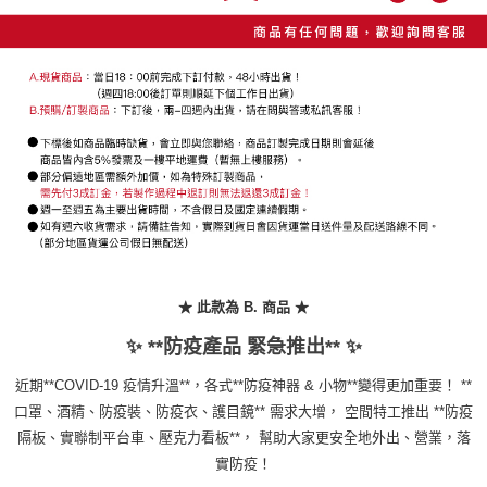
★ 此款為 B. 商品 ★
✨ **防疫產品 緊急推出** ✨
近期**COVID-19 疫情升溫**，各式**防疫神器 & 小物**變得更加重要！ **
口罩、酒精、防疫裝、防疫衣、護目鏡** 需求大增， 空間特工推出 **防疫
隔板、實聯制平台車、壓克力看板**， 幫助大家更安全地外出、營業，落
實防疫！