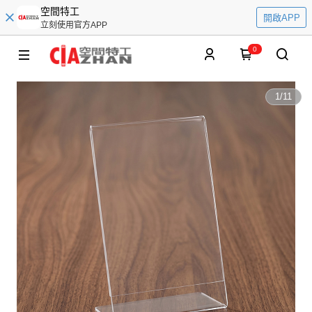
空間特工
開啟APP
立刻使用官方APP
0
1
/
11