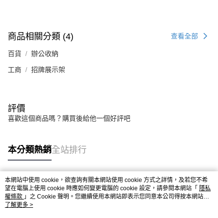
商品相關分類 (4)
查看全部
百貨
辦公收納
工商
招牌展示架
評價
喜歡這個商品嗎？購買後給他一個好評吧
本分類熱銷
全站排行
本網站中使用 cookie，欲查詢有關本網站使用 cookie 方式之詳情，及若您不希
熱門標籤
望在電腦上使用 cookie 時應如何變更電腦的 cookie 設定，請參閱本網站「
隱私
權條款
」之 Cookie 聲明。您繼續使用本網站即表示您同意本公司得按本網站使
用條款之 Cookie 聲明使用 cookie。
了解更多 >