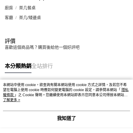
廚房
茶几餐桌
客廳
茶几/矮邊桌
評價
喜歡這個商品嗎？購買後給他一個好評吧
本分類熱銷
全站排行
本網站中使用 cookie，欲查詢有關本網站使用 cookie 方式之詳情，及若您不希
熱門標籤
望在電腦上使用 cookie 時應如何變更電腦的 cookie 設定，請參閱本網站「
隱私
權條款
」之 Cookie 聲明。您繼續使用本網站即表示您同意本公司得按本網站使
用條款之 Cookie 聲明使用 cookie。
了解更多 >
我知道了