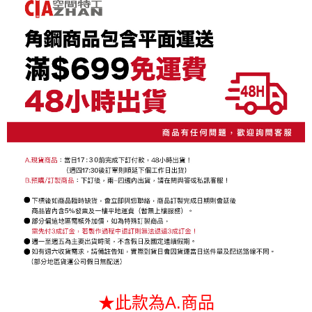
1.分期款項不併入電信帳單，「大哥付你分期」於每月結算日後寄送繳費提
【「AFTEE先享後付」結帳流程】
醒簡訊。
１．於結帳方式選擇「AFTEE先享後付」後，將跳轉至「AFTEE先享後付」
2.透過簡訊連結打開帳單後，可選擇「超商條碼／台灣大直營門市／銀行轉
結帳頁面，進行簡訊認證並確認金額後，即可完成結帳。
帳／街口支付／iPASS MONEY」等通路繳費。
２．訂單成立數日內，您將收到繳費通知簡訊。
３．收到繳費通知簡訊後14天內，點擊此簡訊中的連結，可透過四大超商／
【注意事項】
ATM／網路銀行／等多元方式進行付款，方視為交易完成。
1.本服務係由「台灣大哥大股份有限公司」（以下簡稱本公司）所提供，讓
※ 請注意：結帳手續完成當下不需立刻繳費，但若您需要取消訂單，請聯絡
用戶於交易時，得透過本服務購買商品或服務，並由商店將買賣／分期付款
購買商品的店家。未經商家同意取消之訂單仍視為有效，需透過AFTEE先享
買賣價金債權讓與本公司後，依約使用本公司帳單繳交帳款。
後付繳納相關費用。
2.基於同意付款使用「大哥付你分期」之契約關係目的，商店將以您的個人
※ 交易是否成功請以「AFTEE先享後付 」之結帳頁面顯示為準，若有關於
資料（包含姓名、電話或地址）提供予台灣大哥大進項蒐集、處理及利用，
是否繳費成功／繳費後需取消欲退款等相關疑問，請聯繫「AFTEE先享後付
由本公司與您本人進行分期帳單所需資料之確認、核對及更正。
客戶支援中心」
https://netprotections.freshdesk.com/support/home
3.完整用戶服務條款，請詳閱以下連結：
https://oppay.tw/userRule
【注意事項】
１．透過由恩沛科技股份有限公司提供之「AFTEE先享後付」服務完成之交
易，需依本服務之必要範圍內提供個人資料，並將交易相關給付款項請求債
權轉讓予恩沛科技股份有限公司。
２．關於個人資料處理事宜，請瀏覽以下網址：
https://aftee.tw/terms/#terms3
３．未成年的使用者請事先徵得法定代理人或監護人之同意方可使用
「AFTEE先享後付」，若未經同意申辦者引起之損失，本公司不負相關責
任。
４．使用「AFTEE先享後付」時，將依據個別帳號之用戶狀況，依本公司即
★此款為A.商品
時審查核予不同之上限額度；若仍有額度不足之情形，本公司將視審查結果