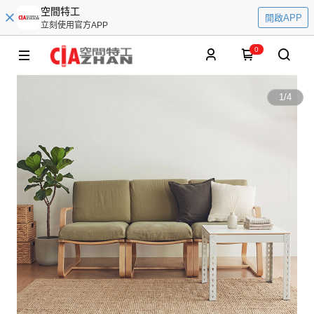
空間特工
開啟APP
立刻使用官方APP
0
1
/
4