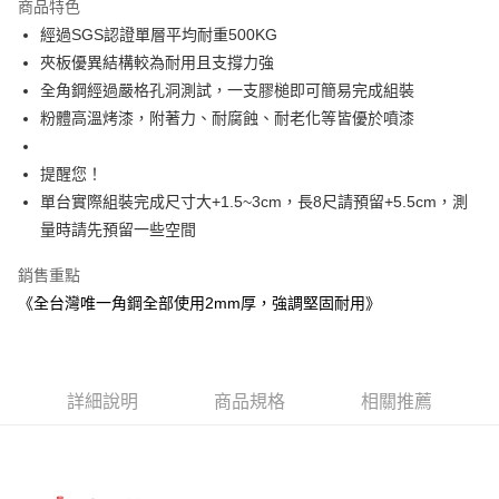
商品特色
6 期 0 利率 每期
NT$136
21家銀行
合作金庫商業銀行
第一商業銀行
經過SGS認證單層平均耐重500KG
華南商業銀行
彰化商業銀行
合作金庫商業銀行
第一商業銀行
LINE Pay
夾板優異結構較為耐用且支撐力強
上海商業儲蓄銀行
台北富邦商業銀行
華南商業銀行
彰化商業銀行
國泰世華商業銀行
兆豐國際商業銀行
全角鋼經過嚴格孔洞測試，一支膠槌即可簡易完成組裝
Apple Pay
上海商業儲蓄銀行
台北富邦商業銀行
臺灣中小企業銀行
台中商業銀行
粉體高溫烤漆，附著力、耐腐蝕、耐老化等皆優於噴漆
國泰世華商業銀行
兆豐國際商業銀行
匯豐（台灣）商業銀行
華泰商業銀行
悠遊付
臺灣中小企業銀行
台中商業銀行
聯邦商業銀行
遠東國際商業銀行
匯豐（台灣）商業銀行
華泰商業銀行
提醒您！
Google Pay
元大商業銀行
永豐商業銀行
聯邦商業銀行
遠東國際商業銀行
單台實際組裝完成尺寸大+1.5~3cm，長8尺請預留+5.5cm，測
玉山商業銀行
星展（台灣）商業銀行
元大商業銀行
永豐商業銀行
全盈+PAY
量時請先預留一些空間
台新國際商業銀行
中國信託商業銀行
玉山商業銀行
星展（台灣）商業銀行
台灣樂天信用卡公司
台新國際商業銀行
中國信託商業銀行
大哥付你分期
銷售重點
台灣樂天信用卡公司
相關說明
《全台灣唯一角鋼全部使用2mm厚，強調堅固耐用》
【大哥付你分期使用說明】
AFTEE先享後付
1.本服務由台灣大哥大提供，台灣大哥大用戶可立即使用無須另外申請。
2.付款方式選擇「大哥付你分期」，訂單成立後會自動跳轉到大哥付的交易
相關說明
流程，驗證手機門號後，選擇欲分期的期數、繳款截止日，確認付款後即完
【關於「AFTEE先享後付」】
成交易。
詳細說明
商品規格
相關推薦
AFTEE先享後付是「在收到商品之後才付款」的支付方式。 讓您購物簡單
運送方式
3.實際核准額度、可分期數及費用金額請依後續交易確認頁面所載為準。
便利好安心！
4.訂單成立30分鐘內，如未前往確認交易或遇審核未通過，訂單將自動取
１．簡單：不需註冊會員、不需綁卡、不需儲值。
宅配/貨運（特殊地區下單前請先確認運費是否需加價）
消。如遇「轉專審核」未通過狀況，表示未達大哥付你分期系統評分，恕無
２．便利：只要手機號碼，簡訊認證，即可結帳。
法說明評估內容。
每筆NT$130，滿NT$699(含以上)免運費
３．安心：先確認商品／服務後，再付款。
【繳款方式說明】