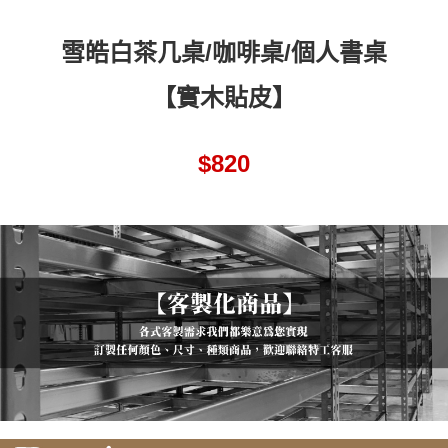
請求用戶進行身份認證。
５．嚴禁一人註冊多個帳號或使用他人資訊註冊。若發現惡意使用之情形，
恩沛科技股份有限公司將有權停止該用戶之使用額度並採取法律行動。
雪皓白茶几桌/咖啡桌/個人書桌
【實木貼皮】
$820