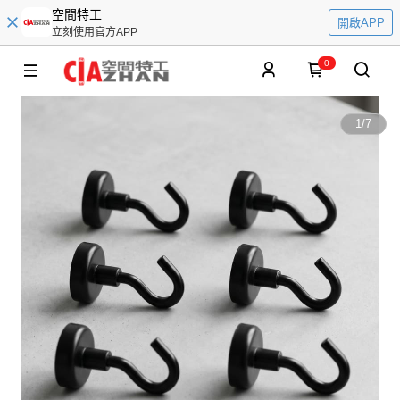
空間特工
開啟APP
立刻使用官方APP
0
1
/
7