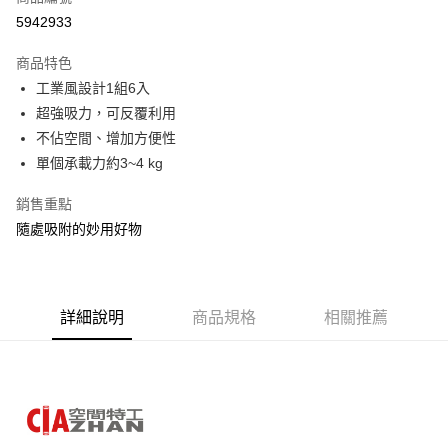
信用卡分期付款
5942933
3 期 0 利率 每期
NT$100
21家銀行
商品特色
6 期 0 利率 每期
NT$50
21家銀行
合作金庫商業銀行
第一商業銀行
工業風設計1組6入
華南商業銀行
彰化商業銀行
合作金庫商業銀行
第一商業銀行
超商取貨付款
超強吸力，可反覆利用
上海商業儲蓄銀行
台北富邦商業銀行
華南商業銀行
彰化商業銀行
國泰世華商業銀行
兆豐國際商業銀行
不佔空間、增加方便性
LINE Pay
上海商業儲蓄銀行
台北富邦商業銀行
臺灣中小企業銀行
台中商業銀行
單個承載力約3~4 kg
國泰世華商業銀行
兆豐國際商業銀行
匯豐（台灣）商業銀行
華泰商業銀行
Apple Pay
臺灣中小企業銀行
台中商業銀行
聯邦商業銀行
遠東國際商業銀行
銷售重點
匯豐（台灣）商業銀行
華泰商業銀行
悠遊付
元大商業銀行
永豐商業銀行
隨處吸附的妙用好物
聯邦商業銀行
遠東國際商業銀行
玉山商業銀行
星展（台灣）商業銀行
元大商業銀行
永豐商業銀行
Google Pay
台新國際商業銀行
中國信託商業銀行
玉山商業銀行
星展（台灣）商業銀行
台灣樂天信用卡公司
台新國際商業銀行
中國信託商業銀行
全盈+PAY
台灣樂天信用卡公司
詳細說明
商品規格
相關推薦
大哥付你分期
相關說明
【大哥付你分期使用說明】
AFTEE先享後付
1.本服務由台灣大哥大提供，台灣大哥大用戶可立即使用無須另外申請。
2.付款方式選擇「大哥付你分期」，訂單成立後會自動跳轉到大哥付的交易
相關說明
流程，驗證手機門號後，選擇欲分期的期數、繳款截止日，確認付款後即完
【關於「AFTEE先享後付」】