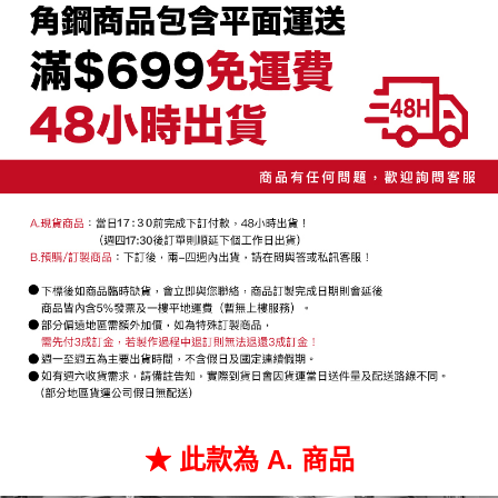
成交易。
ATM付款
AFTEE先享後付是「在收到商品之後才付款」的支付方式。 讓您購物簡單
3.實際核准額度、可分期數及費用金額請依後續交易確認頁面所載為準。
便利好安心！
4.訂單成立30分鐘內，如未前往確認交易或遇審核未通過，訂單將自動取
１．簡單：不需註冊會員、不需綁卡、不需儲值。
運送方式
消。如遇「轉專審核」未通過狀況，表示未達大哥付你分期系統評分，恕無
２．便利：只要手機號碼，簡訊認證，即可結帳。
法說明評估內容。
３．安心：先確認商品／服務後，再付款。
全家取貨付款
【繳款方式說明】
1.分期款項不併入電信帳單，「大哥付你分期」於每月結算日後寄送繳費提
每筆NT$60，滿NT$699(含以上)免運費
【「AFTEE先享後付」結帳流程】
醒簡訊。
１．於結帳方式選擇「AFTEE先享後付」後，將跳轉至「AFTEE先享後付」
2.透過簡訊連結打開帳單後，可選擇「超商條碼／台灣大直營門市／銀行轉
7-11取貨付款
結帳頁面，進行簡訊認證並確認金額後，即可完成結帳。
帳／街口支付／iPASS MONEY」等通路繳費。
２．訂單成立數日內，您將收到繳費通知簡訊。
每筆NT$60，滿NT$699(含以上)免運費
３．收到繳費通知簡訊後14天內，點擊此簡訊中的連結，可透過四大超商／
【注意事項】
ATM／網路銀行／等多元方式進行付款，方視為交易完成。
宅配/貨運（特殊地區下單前請先確認運費是否需加價）
1.本服務係由「台灣大哥大股份有限公司」（以下簡稱本公司）所提供，讓
※ 請注意：結帳手續完成當下不需立刻繳費，但若您需要取消訂單，請聯絡
用戶於交易時，得透過本服務購買商品或服務，並由商店將買賣／分期付款
每筆NT$130，滿NT$699(含以上)免運費
購買商品的店家。未經商家同意取消之訂單仍視為有效，需透過AFTEE先享
買賣價金債權讓與本公司後，依約使用本公司帳單繳交帳款。
後付繳納相關費用。
2.基於同意付款使用「大哥付你分期」之契約關係目的，商店將以您的個人
※ 交易是否成功請以「AFTEE先享後付 」之結帳頁面顯示為準，若有關於
資料（包含姓名、電話或地址）提供予台灣大哥大進項蒐集、處理及利用，
是否繳費成功／繳費後需取消欲退款等相關疑問，請聯繫「AFTEE先享後付
由本公司與您本人進行分期帳單所需資料之確認、核對及更正。
客戶支援中心」
https://netprotections.freshdesk.com/support/home
3.完整用戶服務條款，請詳閱以下連結：
https://oppay.tw/userRule
【注意事項】
１．透過由恩沛科技股份有限公司提供之「AFTEE先享後付」服務完成之交
易，需依本服務之必要範圍內提供個人資料，並將交易相關給付款項請求債
權轉讓予恩沛科技股份有限公司。
★ 此款為 A. 商品
２．關於個人資料處理事宜，請瀏覽以下網址：
https://aftee.tw/terms/#terms3