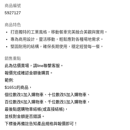
商品編號
信用卡分期付款
5927127
LINE Pay
商品特色
Apple Pay
打造獨特的工業風格，移動餐車完美融合美觀與實用。
專為商用設計，靈活移動，輕鬆應對各種場地需求。
悠遊付
堅固耐用的結構，確保長期使用，穩定經營每一餐。
Google Pay
銷售重點
全盈+PAY
此為估價賣場，請line聯繫客服。
報價完成確認金額後購買。
大哥付你分期
範例:
相關說明
$1651的商品，
【大哥付你分期使用說明】
AFTEE先享後付
1.本服務由台灣大哥大提供，台灣大哥大用戶可立即使用無須另外申請。
個位數改1加入購物車、十位數改5加入購物車、
2.付款方式選擇「大哥付你分期」，訂單成立後會自動跳轉到大哥付的交易
相關說明
百位數改6加入購物車、千位數改1加入購物車，
流程，驗證手機門號後，選擇欲分期的期數、繳款截止日，確認付款後即完
【關於「AFTEE先享後付」】
成交易。
最後點選購物車結帳(或直接結帳)，
ATM付款
AFTEE先享後付是「在收到商品之後才付款」的支付方式。 讓您購物簡單
3.實際核准額度、可分期數及費用金額請依後續交易確認頁面所載為準。
便利好安心！
並核對金額是否錯誤。
4.訂單成立30分鐘內，如未前往確認交易或遇審核未通過，訂單將自動取
１．簡單：不需註冊會員、不需綁卡、不需儲值。
下標後再備註告知產品規格與報價即可！
運送方式
消。如遇「轉專審核」未通過狀況，表示未達大哥付你分期系統評分，恕無
２．便利：只要手機號碼，簡訊認證，即可結帳。
法說明評估內容。