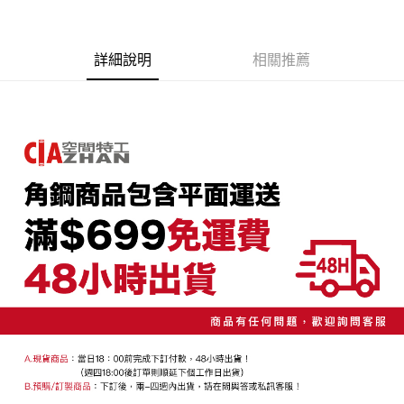
３．安心：先確認商品／服務後，再付款。
宅配/貨運（特殊地區下單前請先確認運費是否需加價）
【繳款方式說明】
1.分期款項不併入電信帳單，「大哥付你分期」於每月結算日後寄送繳費提
每筆NT$130，滿NT$699(含以上)免運費
【「AFTEE先享後付」結帳流程】
醒簡訊。
１．於結帳方式選擇「AFTEE先享後付」後，將跳轉至「AFTEE先享後付」
詳細說明
相關推薦
2.透過簡訊連結打開帳單後，可選擇「超商條碼／台灣大直營門市／銀行轉
結帳頁面，進行簡訊認證並確認金額後，即可完成結帳。
帳／街口支付／iPASS MONEY」等通路繳費。
２．訂單成立數日內，您將收到繳費通知簡訊。
３．收到繳費通知簡訊後14天內，點擊此簡訊中的連結，可透過四大超商／
【注意事項】
ATM／網路銀行／等多元方式進行付款，方視為交易完成。
1.本服務係由「台灣大哥大股份有限公司」（以下簡稱本公司）所提供，讓
※ 請注意：結帳手續完成當下不需立刻繳費，但若您需要取消訂單，請聯絡
用戶於交易時，得透過本服務購買商品或服務，並由商店將買賣／分期付款
購買商品的店家。未經商家同意取消之訂單仍視為有效，需透過AFTEE先享
買賣價金債權讓與本公司後，依約使用本公司帳單繳交帳款。
後付繳納相關費用。
2.基於同意付款使用「大哥付你分期」之契約關係目的，商店將以您的個人
※ 交易是否成功請以「AFTEE先享後付 」之結帳頁面顯示為準，若有關於
資料（包含姓名、電話或地址）提供予台灣大哥大進項蒐集、處理及利用，
是否繳費成功／繳費後需取消欲退款等相關疑問，請聯繫「AFTEE先享後付
由本公司與您本人進行分期帳單所需資料之確認、核對及更正。
客戶支援中心」
https://netprotections.freshdesk.com/support/home
3.完整用戶服務條款，請詳閱以下連結：
https://oppay.tw/userRule
【注意事項】
１．透過由恩沛科技股份有限公司提供之「AFTEE先享後付」服務完成之交
易，需依本服務之必要範圍內提供個人資料，並將交易相關給付款項請求債
權轉讓予恩沛科技股份有限公司。
２．關於個人資料處理事宜，請瀏覽以下網址：
https://aftee.tw/terms/#terms3
３．未成年的使用者請事先徵得法定代理人或監護人之同意方可使用
「AFTEE先享後付」，若未經同意申辦者引起之損失，本公司不負相關責
任。
４．使用「AFTEE先享後付」時，將依據個別帳號之用戶狀況，依本公司即