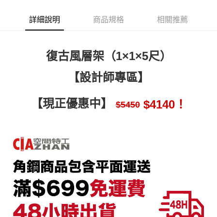
相關說明
流程，驗證手機門號後，選擇欲分期的期數、繳款截止日，確認付款後即完
【關於「AFTEE先享後付」】
成交易。
詳細說明
商品規格
相關推薦
AFTEE先享後付是「在收到商品之後才付款」的支付方式。 讓您購物簡單
運送方式
3.實際核准額度、可分期數及費用金額請依後續交易確認頁面所載為準。
便利好安心！
4.訂單成立30分鐘內，如未前往確認交易或遇審核未通過，訂單將自動取
１．簡單：不需註冊會員、不需綁卡、不需儲值。
宅配/貨運（特殊地區下單前請先確認運費是否需加價）
消。如遇「轉專審核」未通過狀況，表示未達大哥付你分期系統評分，恕無
２．便利：只要手機號碼，簡訊認證，即可結帳。
法說明評估內容。
復古風層架（1×1×5尺）
每筆NT$130，滿NT$699(含以上)免運費
３．安心：先確認商品／服務後，再付款。
【繳款方式說明】
1.分期款項不併入電信帳單，「大哥付你分期」於每月結算日後寄送繳費提
【「AFTEE先享後付」結帳流程】
【設計師專區】
醒簡訊。
１．於結帳方式選擇「AFTEE先享後付」後，將跳轉至「AFTEE先享後付」
2.透過簡訊連結打開帳單後，可選擇「超商條碼／台灣大直營門市／銀行轉
結帳頁面，進行簡訊認證並確認金額後，即可完成結帳。
帳／街口支付／iPASS MONEY」等通路繳費。
２．訂單成立數日內，您將收到繳費通知簡訊。
【現正優惠中】
$4140！
$5450
３．收到繳費通知簡訊後14天內，點擊此簡訊中的連結，可透過四大超商／
【注意事項】
ATM／網路銀行／等多元方式進行付款，方視為交易完成。
1.本服務係由「台灣大哥大股份有限公司」（以下簡稱本公司）所提供，讓
※ 請注意：結帳手續完成當下不需立刻繳費，但若您需要取消訂單，請聯絡
用戶於交易時，得透過本服務購買商品或服務，並由商店將買賣／分期付款
購買商品的店家。未經商家同意取消之訂單仍視為有效，需透過AFTEE先享
買賣價金債權讓與本公司後，依約使用本公司帳單繳交帳款。
後付繳納相關費用。
2.基於同意付款使用「大哥付你分期」之契約關係目的，商店將以您的個人
※ 交易是否成功請以「AFTEE先享後付 」之結帳頁面顯示為準，若有關於
資料（包含姓名、電話或地址）提供予台灣大哥大進項蒐集、處理及利用，
是否繳費成功／繳費後需取消欲退款等相關疑問，請聯繫「AFTEE先享後付
由本公司與您本人進行分期帳單所需資料之確認、核對及更正。
客戶支援中心」
https://netprotections.freshdesk.com/support/home
3.完整用戶服務條款，請詳閱以下連結：
https://oppay.tw/userRule
【注意事項】
１．透過由恩沛科技股份有限公司提供之「AFTEE先享後付」服務完成之交
易，需依本服務之必要範圍內提供個人資料，並將交易相關給付款項請求債
權轉讓予恩沛科技股份有限公司。