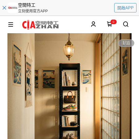
空間特工
開啟APP
立刻使用官方APP
0
1
/
11