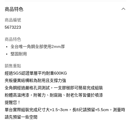
付款方式
商品特色
信用卡一次付款
商品編號
信用卡分期付款
5673223
3 期 0 利率 每期
NT$1,380
21家銀行
商品特色
6 期 0 利率 每期
NT$690
21家銀行
合作金庫商業銀行
第一商業銀行
全台唯一角鋼全部使用2mm厚
華南商業銀行
彰化商業銀行
合作金庫商業銀行
第一商業銀行
LINE Pay
堅固耐用
上海商業儲蓄銀行
台北富邦商業銀行
華南商業銀行
彰化商業銀行
國泰世華商業銀行
兆豐國際商業銀行
Apple Pay
上海商業儲蓄銀行
台北富邦商業銀行
銷售重點
臺灣中小企業銀行
台中商業銀行
國泰世華商業銀行
兆豐國際商業銀行
經過SGS認證單層平均耐重600KG
匯豐（台灣）商業銀行
華泰商業銀行
悠遊付
臺灣中小企業銀行
台中商業銀行
聯邦商業銀行
遠東國際商業銀行
夾板優異結構較為耐用且支撐力強
匯豐（台灣）商業銀行
華泰商業銀行
Google Pay
元大商業銀行
永豐商業銀行
全角鋼經過嚴格孔洞測試，一支膠槌即可簡易完成組裝
聯邦商業銀行
遠東國際商業銀行
玉山商業銀行
星展（台灣）商業銀行
元大商業銀行
永豐商業銀行
粉體高溫烤漆，附著力、耐腐蝕、耐老化等皆優於噴漆
全盈+PAY
台新國際商業銀行
中國信託商業銀行
玉山商業銀行
星展（台灣）商業銀行
提醒您！
台灣樂天信用卡公司
台新國際商業銀行
中國信託商業銀行
大哥付你分期
單台實際組裝完成尺寸大+1.5~3cm，長8尺請預留+5.5cm，測量時
台灣樂天信用卡公司
相關說明
請先預留一些空間
【大哥付你分期使用說明】
AFTEE先享後付
1.本服務由台灣大哥大提供，台灣大哥大用戶可立即使用無須另外申請。
2.付款方式選擇「大哥付你分期」，訂單成立後會自動跳轉到大哥付的交易